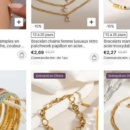
-15%
-15%
13 à 25 jours
13 à 25 jours
 simples en
Bracelet chaîne femme luxueux rétro
Bracelets man
he, couleur or,
patchwork papillon en acier
acier inoxydab
mes
inoxydable étanche couleur or et
femmes
€2,69
€2,27
€3,17
€2,67
zircon
Commande min. de 1 pc
Commande min. d
Entrepôt en Chine
Entrepôt en C