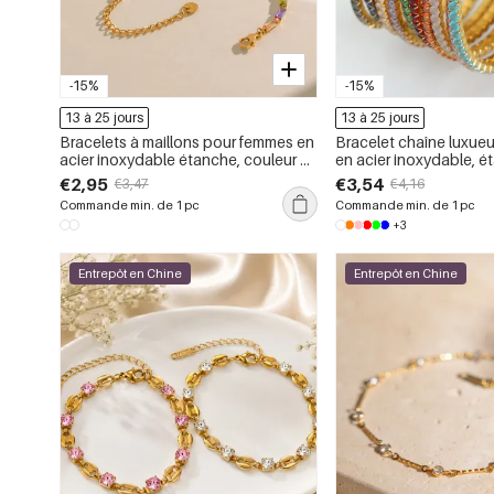
-15%
-15%
13 à 25 jours
13 à 25 jours
Bracelets à maillons pour femmes en
Bracelet chaîne luxue
acier inoxydable étanche, couleur or,
en acier inoxydable, é
avec zircon.
couleur or, orné de zir
€2,95
€3,54
€3,47
€4,16
Commande min. de 1 pc
Commande min. de 1 pc
+3
Entrepôt en Chine
Entrepôt en Chine