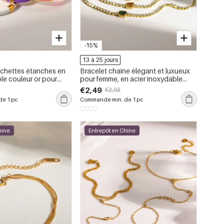
-15%
13 à 25 jours
chettes étanches en
Bracelet chaîne élégant et luxueux
le couleur or pour
pour femme, en acier inoxydable
rectangulaire, étanche, couleur or,
€2,49
€2,93
orné de zircon.
e 1 pc
Commande min. de 1 pc
hine
Entrepôt en Chine