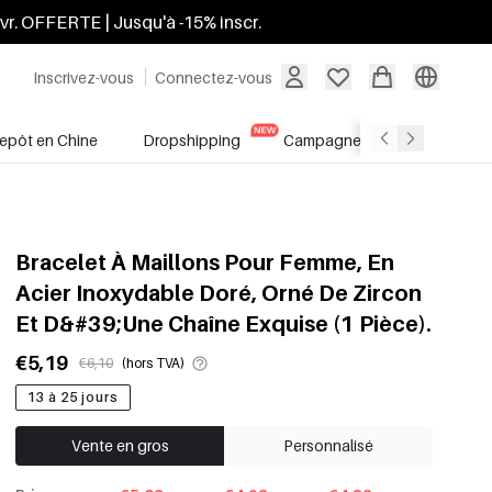
ivr. OFFERTE | Jusqu'à -15% inscr.
Inscrivez-vous
Connectez-vous
repôt en Chine
Dropshipping
Campagnes
Soldes
Bracelet À Maillons Pour Femme, En
Acier Inoxydable Doré, Orné De Zircon
Et D&#39;Une Chaîne Exquise (1 Pièce).
€5,19
€6,10
(hors TVA)
13 à 25 jours
Vente en gros
Personnalisé