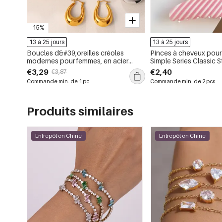
-15%
13 à 25 jours
13 à 25 jours
Boucles d&#39;oreilles créoles
Pinces à cheveux pou
modernes pour femmes, en acier
Simple Series Classic 
inoxydable doré, imperméables et
€3,29
€2,40
€3,87
anti-ternissement
Commande min. de 1 pc
Commande min. de 2 pcs
Produits similaires
Entrepôt en Chine
Entrepôt en Chine