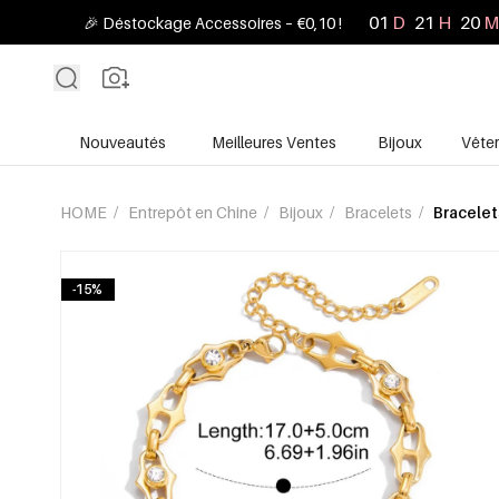
01
D
21
H
20
M
🎉 Déstockage Accessoires – €0,10 !
Nouveautés
Meilleures Ventes
Bijoux
Vête
HOME
/
Entrepôt en Chine
/
Bijoux
/
Bracelets
/
Bracelet
-15%