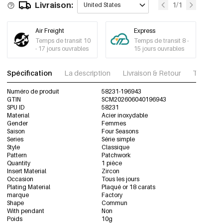
Livraison:
1/1
United States
Air Freight
Express
Temps de transit 10
Temps de transit 8 -
- 17 jours ouvrables
15 jours ouvrables
Spécification
La description
Livraison & Retour
Télécharg
Numéro de produit
58231-196943
GTIN
SCM202606040196943
SPU ID
58231
Material
Acier inoxydable
Gender
Femmes
Saison
Four Seasons
Series
Série simple
Style
Classique
Pattern
Patchwork
Quantity
1 pièce
Insert Material
Zircon
Occasion
Tous les jours
Plating Material
Plaqué or 18 carats
marque
Factory
Shape
Commun
With pendant
Non
Poids
10g