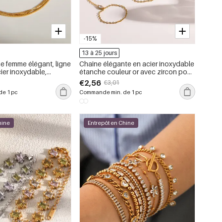
-15%
13 à 25 jours
ne femme élégant, ligne
Chaîne élégante en acier inoxydable
cier inoxydable,
étanche couleur or avec zircon pour
ur or (1 pièce).
femme
€2,56
€3,01
e 1 pc
Commande min. de 1 pc
hine
Entrepôt en Chine