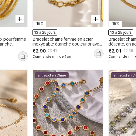
-15%
-15%
13 à 25 jours
13 à 25 jours
ux pour femme
Bracelet chaîne femme en acier
Bracelet chaî
tanche,
inoxydable étanche couleur or avec
délicate, en a
con.
zircon
étanche, coule
€2,90
€2,01
€3,41
€2,36
Commande min. de 1 pc
Commande min. d
Entrepôt en Chine
Entrepôt en C