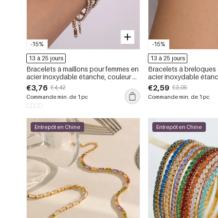
-15%
-15%
13 à 25 jours
13 à 25 jours
Bracelets à maillons pour femmes en
Bracelets à breloques
acier inoxydable étanche, couleur or,
acier inoxydable étanc
avec zircon.
avec zircon, pour fem
€3,76
€2,59
€4,42
€3,05
Commande min. de 1 pc
Commande min. de 1 pc
Entrepôt en Chine
Entrepôt en Chine