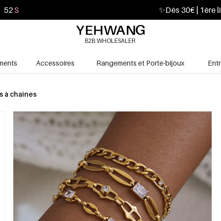
50
S
✨
Dès 30€ | 1ère l
B2B WHOLESALER
ments
Accessoires
Rangements et Porte-bijoux
Ent
s à chaînes