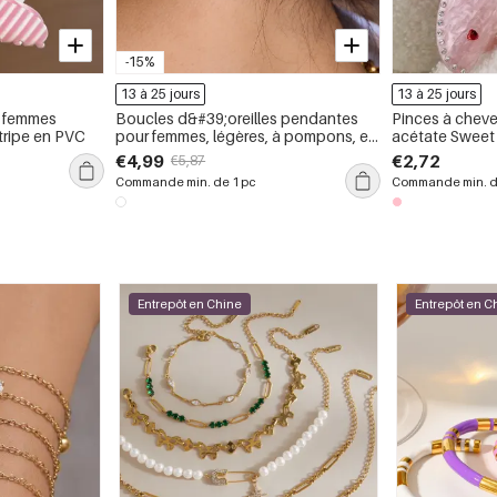
-15%
13 à 25 jours
13 à 25 jours
r femmes
Boucles d&#39;oreilles pendantes
Pinces à chev
Stripe en PVC
pour femmes, légères, à pompons, en
acétate Sweet 
acier inoxydable, imperméables et
Romantic
€4,99
€2,72
€5,87
anti-ternissement, couleur or, ornées
Commande min. de 1 pc
Commande min. d
de zircon.
Entrepôt en Chine
Entrepôt en C