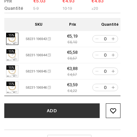
Prix
€5.03
€4.93
€4.83
Quantité
5-9
10-19
≥20
SKU
Prix
Quantité
-15%
€5,19
58231-196943
€6,10
-15%
€5,58
58231-196944
€6,57
-15%
€3,88
58231-196945
€4,57
-15%
€3,59
58231-196946
€4,22
ADD