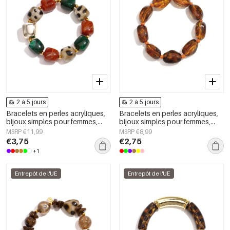
2 à 5 jours
2 à 5 jours
Bracelets en perles acryliques,
Bracelets en perles acryliques,
bijoux simples pour femmes,
bijoux simples pour femmes,
collection Daily Simple
collection Daily Simple
MSRP €11,99
MSRP €8,99
€3,75
€2,75
+1
Entrepôt de l'UE
Entrepôt de l'UE