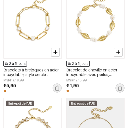
2 à 5 jours
2 à 5 jours
Bracelets à breloques en acier
Bracelet de cheville en acier
inoxydable, style cercle,
inoxydable avec perles,
collection Daily Simple, bijoux
collection Simple Daily Simple,
MSRP €19,99
MSRP €15,99
pour femmes
bijoux pour femmes
€5,95
€4,95
Entrepôt de l'UE
Entrepôt de l'UE