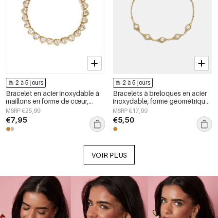
2 à 5 jours
2 à 5 jours
Bracelet en acier inoxydable à
Bracelets à breloques en acier
maillons en forme de cœur,
inoxydable, forme géométrique,
collection Daily Simple, bijoux
collection Simple Daily Simple,
MSRP €25,99
MSRP €17,99
pour femmes
bijoux pour femmes
€7,95
€5,50
VOIR PLUS