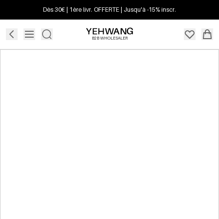
Dès 30€ | 1ère livr. OFFERTE | Jusqu'à -15% inscr.
B2B WHOLESALER