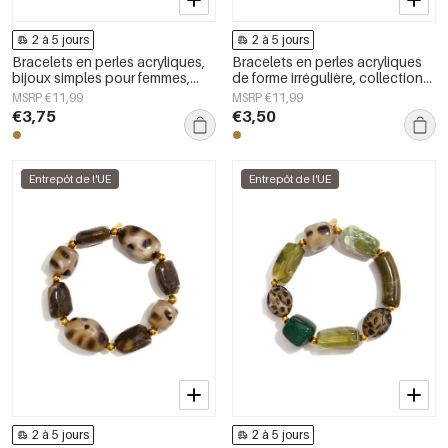
2 à 5 jours
2 à 5 jours
Bracelets en perles acryliques,
Bracelets en perles acryliques
bijoux simples pour femmes,
de forme irrégulière, collection
collection Daily Simple
Simple Daily Simple, bijoux pour
MSRP €11,99
MSRP €11,99
femmes
€3,75
€3,50
Entrepôt de l'UE
Entrepôt de l'UE
2 à 5 jours
2 à 5 jours