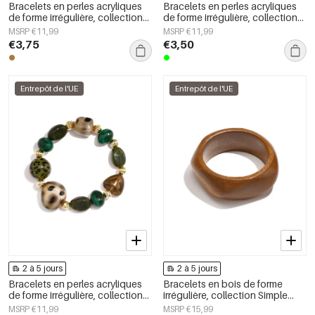
Bracelets en perles acryliques
Bracelets en perles acryliques
de forme irrégulière, collection
de forme irrégulière, collection
Simple Daily Simple, bijoux pour
Simple Daily Simple, bijoux pour
MSRP €11,99
MSRP €11,99
femmes
femmes
€3,75
€3,50
Entrepôt de l'UE
Entrepôt de l'UE
2 à 5 jours
2 à 5 jours
Bracelets en perles acryliques
Bracelets en bois de forme
de forme irrégulière, collection
irrégulière, collection Simple
Simple Daily Simple, bijoux pour
Daily Simple, bijoux pour
MSRP €11,99
MSRP €15,99