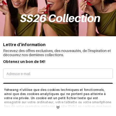
Lettre d’information
Recevez des offres exclusives, des nouveautés, de l’inspiration et
découvrez nos dernières collections.
Obtenez un bon de 5€!
JE M’INSCRIS
Yehwang n'utilise que des cookies techniques et fonctionnels,
ainsi que des cookies analytiques qui ne portent pas atteinte à
votre vie privée. Un cookie est un petit fichier texte qui est
enregistré sur votre ordinateur, votre tablette ou votre smartphone
INFORMATIONS
lors de votre première visite sur ce site Web.Les cookies que nous
utilisons sont nécessaires au fonctionnement technique du site
web et à votre facilité d'utilisation. Ils permettent au site web de