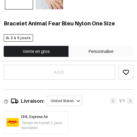
Bracelet Animal Fear Bleu Nylon One Size
2 à 5 jours
Vente en gros
Personnalisé
ADD
Livraison:
1/1
United States
DHL Express Air
Temps de transit 2 jours
ouvrables