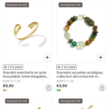
Entrepôt de l'UE
Entrepôt de l'UE
2 à 5 jours
2 à 5 jours
Bracelet manchette en acier
Bracelets en perles acryliques,
inoxydable, forme irrégulière,
collection décontractée et
collection Simple Daily Simple,
simple pour femmes
MSRP €17,99
MSRP €11,99
bijoux pour femmes
€5,50
€3,50
Entrepôt de l'UE
Entrepôt de l'UE