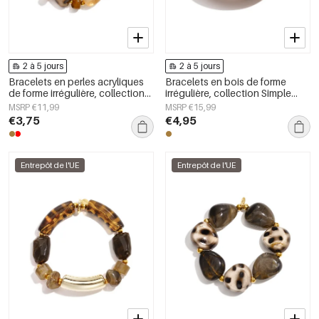
2 à 5 jours
2 à 5 jours
Bracelets en perles acryliques
Bracelets en bois de forme
de forme irrégulière, collection
irrégulière, collection Simple
Simple Daily Simple, bijoux pour
Daily Simple, bijoux pour
MSRP €11,99
MSRP €15,99
femmes
femmes
€3,75
€4,95
Entrepôt de l'UE
Entrepôt de l'UE