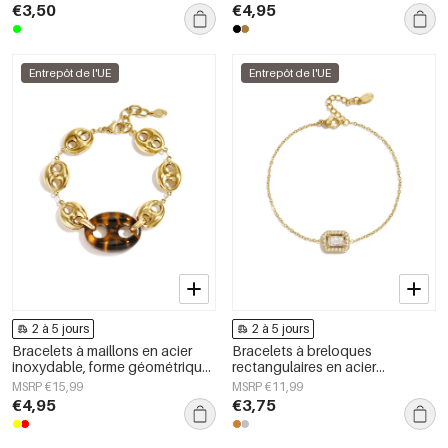
femmes
femmes
€3,50
€4,95
Entrepôt de l'UE
Entrepôt de l'UE
2 à 5 jours
2 à 5 jours
Bracelets à maillons en acier
Bracelets à breloques
inoxydable, forme géométrique,
rectangulaires en acier
collection Simple Daily Simple,
inoxydable, collection Simple
MSRP €15,99
MSRP €11,99
bijoux pour femmes
Daily Simple, bijoux pour
€4,95
€3,75
femmes