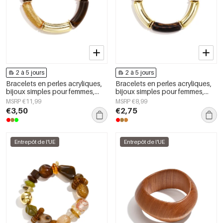
2 à 5 jours
2 à 5 jours
Bracelets en perles acryliques,
Bracelets en perles acryliques,
bijoux simples pour femmes,
bijoux simples pour femmes,
collection Daily Simple
collection Daily Simple
MSRP €11,99
MSRP €8,99
€3,50
€2,75
Entrepôt de l'UE
Entrepôt de l'UE