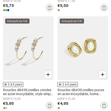
MSRP €18,99
MSRP €17,99
Simple, bijoux pour femmes
Simple Daily Simple, bijoux pour
€5,75
€5,50
femmes
Entrepôt de l'UE
Entrepôt de l'UE
2 à 5 jours
2 à 5 jours
Boucles d&#39;oreilles créoles
Boucles d&#39;oreilles puces
en acier inoxydable, style simple
en acier inoxydable, forme
et quotidien, collection de
géométrique, collection simple
MSRP €19,99
MSRP €15,99
bijoux pour femmes
pour le quotidien, bijoux pour
€5,95
€4,95
femmes