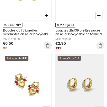
2 à 5 jours
2 à 5 jours
Boucles d&#39;oreilles
Boucles d&#39;oreilles puces
pendantes en acier inoxydable,
en acier inoxydable en forme de
forme géométrique, collection
cœur, collection Daily Simple,
MSRP €20,99
MSRP €9,99
simple pour le quotidien, bijoux
bijoux pour femmes
€6,50
€2,95
pour femmes
Entrepôt de l'UE
Entrepôt de l'UE