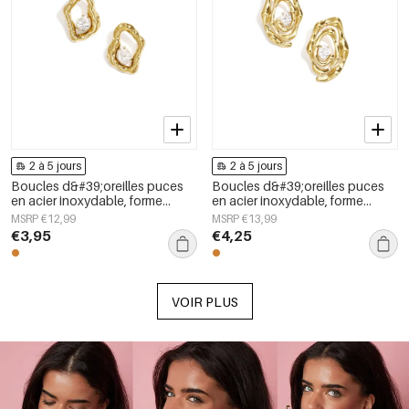
2 à 5 jours
2 à 5 jours
Boucles d&#39;oreilles puces
Boucles d&#39;oreilles puces
en acier inoxydable, forme
en acier inoxydable, forme
géométrique, collection simple
irrégulière, collection Simple
MSRP €12,99
MSRP €13,99
pour le quotidien, bijoux pour
Daily Simple, bijoux pour
€3,95
€4,25
femmes
femmes
VOIR PLUS