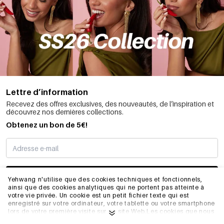
Lettre d’information
Recevez des offres exclusives, des nouveautés, de l’inspiration et
découvrez nos dernières collections.
Obtenez un bon de 5€!
JE M’INSCRIS
Yehwang n'utilise que des cookies techniques et fonctionnels,
ainsi que des cookies analytiques qui ne portent pas atteinte à
votre vie privée. Un cookie est un petit fichier texte qui est
enregistré sur votre ordinateur, votre tablette ou votre smartphone
INFORMATIONS
lors de votre première visite sur ce site Web.Les cookies que nous
utilisons sont nécessaires au fonctionnement technique du site