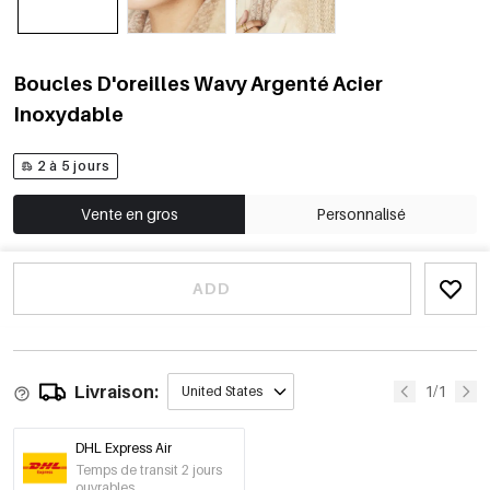
Boucles D'oreilles Wavy Argenté Acier
Inoxydable
2 à 5 jours
Vente en gros
Personnalisé
ADD
Livraison:
1/1
United States
DHL Express Air
Temps de transit 2 jours
ouvrables