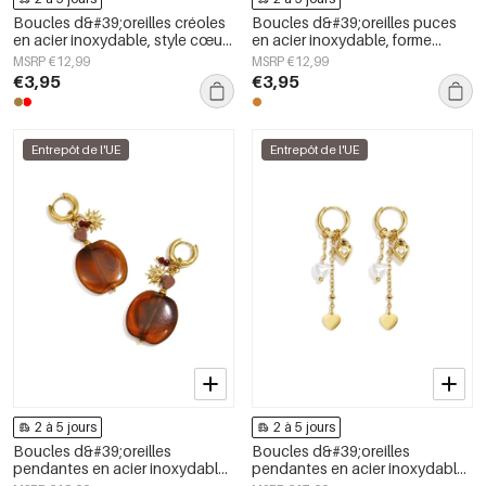
Boucles d&#39;oreilles créoles
Boucles d&#39;oreilles puces
en acier inoxydable, style cœur,
en acier inoxydable, forme
collection Daily Simple, bijoux
irrégulière, collection Simple
MSRP €12,99
MSRP €12,99
pour femmes
Daily Simple, bijoux pour
€3,95
€3,95
femmes
Entrepôt de l'UE
Entrepôt de l'UE
2 à 5 jours
2 à 5 jours
Boucles d&#39;oreilles
Boucles d&#39;oreilles
pendantes en acier inoxydable,
pendantes en acier inoxydable
motif floral, collection Daily
en forme de cœur, collection