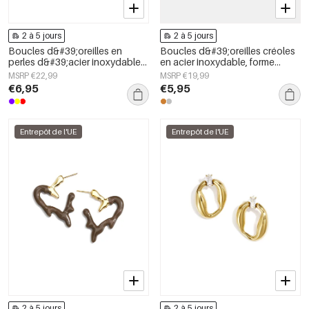
2 à 5 jours
2 à 5 jours
Boucles d&#39;oreilles en
Boucles d&#39;oreilles créoles
perles d&#39;acier inoxydable
en acier inoxydable, forme
en forme de cœur, collection
irrégulière, collection Simple
MSRP €22,99
MSRP €19,99
Daily Simple, bijoux pour
Daily Simple, bijoux pour
€6,95
€5,95
femmes
femmes
Entrepôt de l'UE
Entrepôt de l'UE
2 à 5 jours
2 à 5 jours