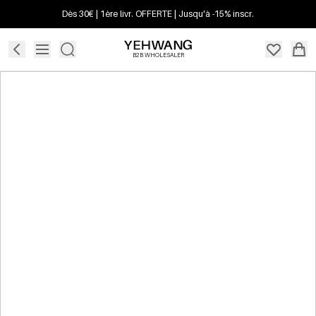
Dès 30€ | 1ère livr. OFFERTE | Jusqu'à -15% inscr.
B2B WHOLESALER