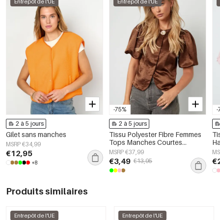
Entrepôt de l'UE
Entrepôt de l'UE
-75%
-
2 à 5 jours
2 à 5 jours
Gilet sans manches
Tissu Polyester Fibre Femmes
Ti
Tops Manches Courtes
Ha
MSRP €34,99
Élégant Couleur Unie
Él
€12,95
MSRP €37,99
MS
Pr
€3,49
€
€13,95
+8
Produits similaires
Entrepôt de l'UE
Entrepôt de l'UE