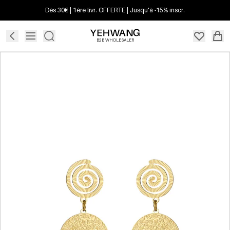
Dès 30€ | 1ère livr. OFFERTE | Jusqu'à -15% inscr.
B2B WHOLESALER