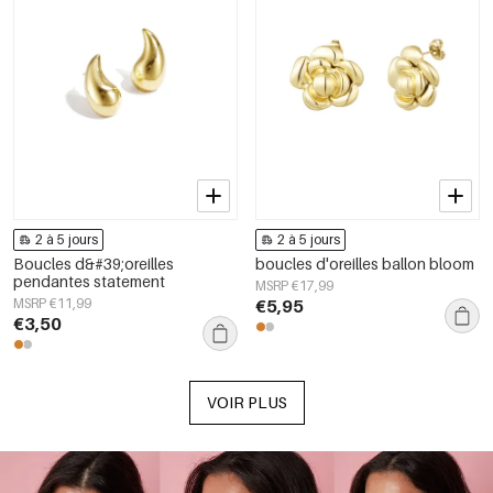
2 à 5 jours
2 à 5 jours
Boucles d&#39;oreilles
boucles d'oreilles ballon bloom
pendantes statement
MSRP €17,99
MSRP €11,99
€5,95
€3,50
VOIR PLUS