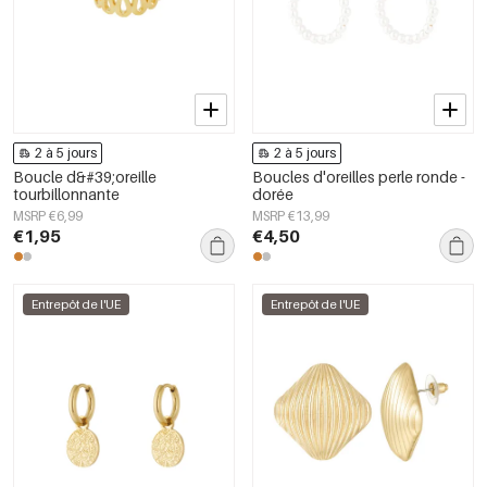
2 à 5 jours
2 à 5 jours
Boucle d&#39;oreille
Boucles d'oreilles perle ronde -
tourbillonnante
dorée
MSRP €6,99
MSRP €13,99
€1,95
€4,50
Entrepôt de l'UE
Entrepôt de l'UE