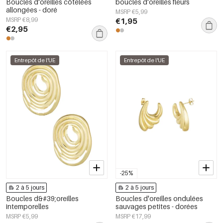
Boucles d'oreilles côtelées
boucles d'oreilles fleurs
allongées - doré
MSRP €5,99
MSRP €8,99
€1,95
€2,95
Entrepôt de l'UE
Entrepôt de l'UE
-25%
2 à 5 jours
2 à 5 jours
Boucles d&#39;oreilles
Boucles d'oreilles ondulées
intemporelles
sauvages petites - dorées
MSRP €5,99
MSRP €17,99