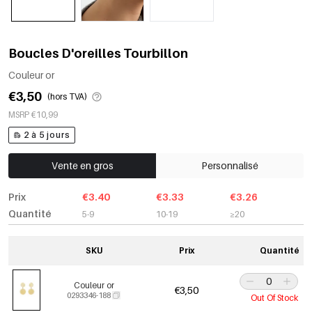
Boucles D'oreilles Tourbillon
Couleur or
€3,50
(hors TVA)
MSRP €10,99
2 à 5 jours
Vente en gros
Personnalisé
Prix
€3.40
€3.33
€3.26
Quantité
5-9
10-19
≥20
SKU
Prix
Quantité
Couleur or
€3,50
0293346-188
Out Of Stock