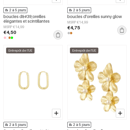
2 à 5 jours
2 à 5 jours
boucles d&#39;oreilles
boucles d'oreilles sunny glow
élégantes et scintillantes
MSRP €14,99
MSRP €14,99
€4,75
€4,50
Entrepôt de l'UE
Entrepôt de l'UE
2 à 5 jours
2 à 5 jours