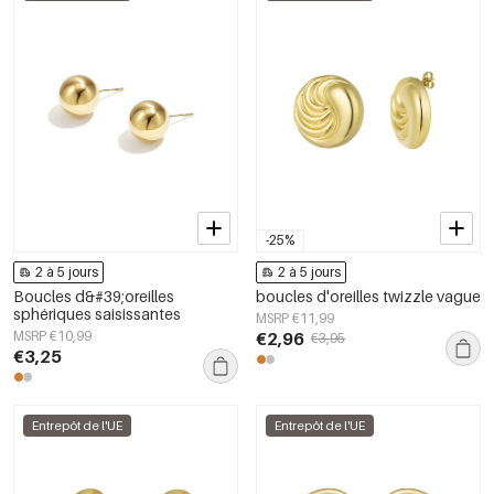
-25%
2 à 5 jours
2 à 5 jours
Boucles d&#39;oreilles
boucles d'oreilles twizzle vague
sphériques saisissantes
MSRP €11,99
MSRP €10,99
€2,96
€3,95
€3,25
Entrepôt de l'UE
Entrepôt de l'UE