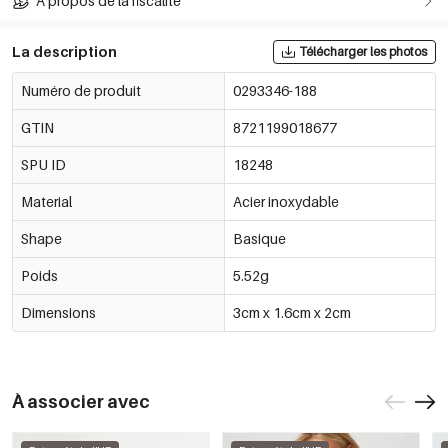
À propos de la fiscalité
La description
Télécharger les photos
Numéro de produit
0293346-188
GTIN
8721199018677
SPU ID
18248
Material
Acier inoxydable
Shape
Basique
Poids
5.52g
Dimensions
3cm x 1.6cm x 2cm
À associer avec