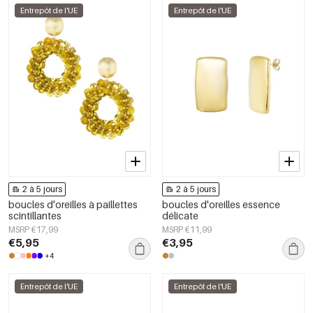
Entrepôt de l'UE
Entrepôt de l'UE
2 à 5 jours
2 à 5 jours
boucles d'oreilles à paillettes
boucles d'oreilles essence
scintillantes
délicate
MSRP €17,99
MSRP €11,99
€5,95
€3,95
+4
Entrepôt de l'UE
Entrepôt de l'UE