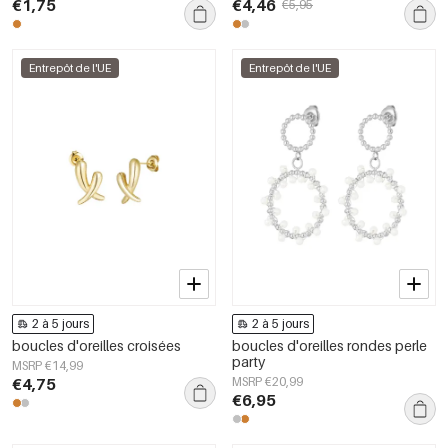
€1,75
€4,46
€5,95
Entrepôt de l'UE
Entrepôt de l'UE
2 à 5 jours
2 à 5 jours
boucles d'oreilles croisées
boucles d'oreilles rondes perle
party
MSRP €14,99
€4,75
MSRP €20,99
€6,95