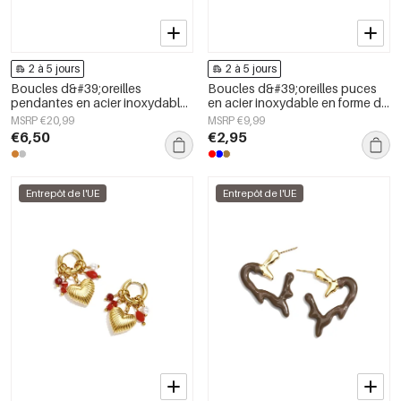
2 à 5 jours
2 à 5 jours
Boucles d&#39;oreilles
Boucles d&#39;oreilles puces
pendantes en acier inoxydable,
en acier inoxydable en forme de
forme géométrique, collection
cœur, collection Daily Simple,
MSRP €20,99
MSRP €9,99
simple pour le quotidien, bijoux
bijoux pour femmes
€6,50
€2,95
pour femmes
Entrepôt de l'UE
Entrepôt de l'UE