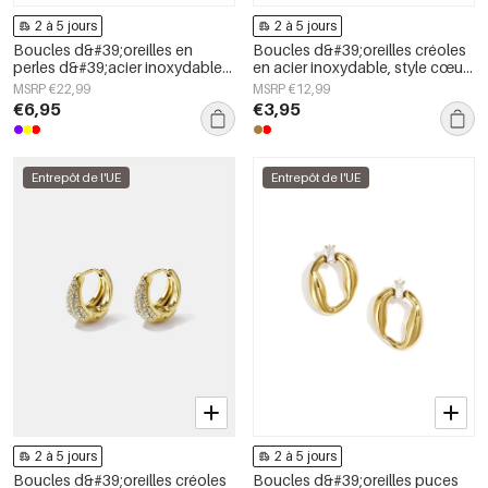
2 à 5 jours
2 à 5 jours
Boucles d&#39;oreilles en
Boucles d&#39;oreilles créoles
perles d&#39;acier inoxydable
en acier inoxydable, style cœur,
en forme de cœur, collection
collection Daily Simple, bijoux
MSRP €22,99
MSRP €12,99
Daily Simple, bijoux pour
pour femmes
€6,95
€3,95
femmes
Entrepôt de l'UE
Entrepôt de l'UE
2 à 5 jours
2 à 5 jours
Boucles d&#39;oreilles créoles
Boucles d&#39;oreilles puces