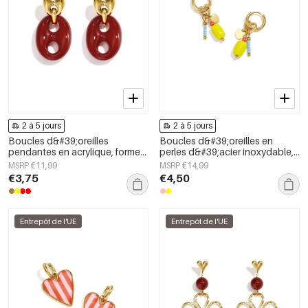
2 à 5 jours
2 à 5 jours
Boucles d&#39;oreilles
Boucles d&#39;oreilles en
pendantes en acrylique, forme
perles d&#39;acier inoxydable,
géométrique, collection simple
forme elliptique, collection
MSRP €11,99
MSRP €14,99
et décontractée pour femmes
simple et mignonne pour le
€3,75
€4,50
quotidien, bijoux pour femmes
Entrepôt de l'UE
Entrepôt de l'UE