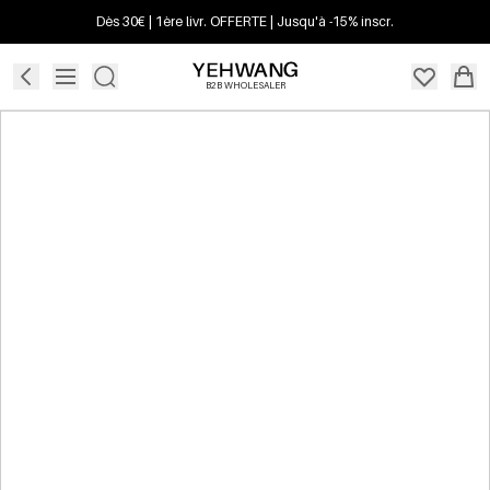
Dès 30€ | 1ère livr. OFFERTE | Jusqu'à -15% inscr.
B2B WHOLESALER