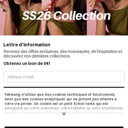
Lettre d’information
Recevez des offres exclusives, des nouveautés, de l’inspiration et
découvrez nos dernières collections.
Obtenez un bon de 5€!
JE M’INSCRIS
Yehwang n'utilise que des cookies techniques et fonctionnels,
ainsi que des cookies analytiques qui ne portent pas atteinte à
votre vie privée. Un cookie est un petit fichier texte qui est
enregistré sur votre ordinateur, votre tablette ou votre smartphone
INFORMATIONS
lors de votre première visite sur ce site Web.Les cookies que nous
utilisons sont nécessaires au fonctionnement technique du site
web et à votre facilité d'utilisation. Ils permettent au site web de
fonctionner correctement et de se souvenir, par exemple, de vos