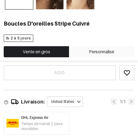
Boucles D'oreilles Stripe Cuivré
2 à 5 jours
Vente en gros
Personnalisé
ADD
Livraison:
1/1
United States
DHL Express Air
Temps de transit 2 jours
ouvrables