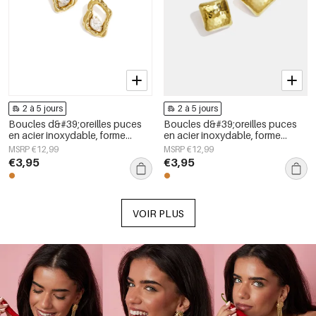
2 à 5 jours
2 à 5 jours
Boucles d&#39;oreilles puces
Boucles d&#39;oreilles puces
en acier inoxydable, forme
en acier inoxydable, forme
géométrique, collection simple
géométrique, collection simple
MSRP €12,99
MSRP €12,99
pour le quotidien, bijoux pour
pour le quotidien, bijoux pour
€3,95
€3,95
femmes
femmes
VOIR PLUS