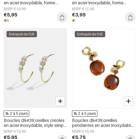
en acier inoxydable, forme
en acier inoxydable, forme
irrégulière, collection Simple
irrégulière, collection Simple
MSRP €19,99
MSRP €12,99
Daily Simple, bijoux pour
Daily Simple, bijoux pour
€5,95
€3,95
femmes
femmes
Entrepôt de l'UE
Entrepôt de l'UE
2 à 5 jours
2 à 5 jours
Boucles d&#39;oreilles créoles
Boucles d&#39;oreilles
en acier inoxydable, style simple
pendantes en acier inoxydable,
et quotidien, collection de
motif floral, collection Daily
MSRP €19,99
MSRP €18,99
bijoux pour femmes
Simple, bijoux pour femmes
€5,95
€5,75