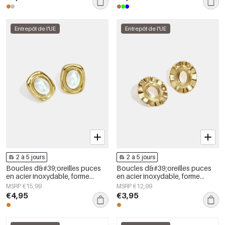
Entrepôt de l'UE
Entrepôt de l'UE
2 à 5 jours
2 à 5 jours
Boucles d&#39;oreilles puces
Boucles d&#39;oreilles puces
en acier inoxydable, forme
en acier inoxydable, forme
géométrique, collection simple
irrégulière, collection Simple
MSRP €15,99
MSRP €12,99
pour le quotidien, bijoux pour
Daily Simple, bijoux pour
€4,95
€3,95
femmes
femmes