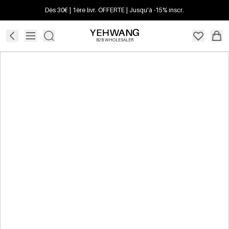
Dès 30€ | 1ère livr. OFFERTE | Jusqu'à -15% inscr.
B2B WHOLESALER