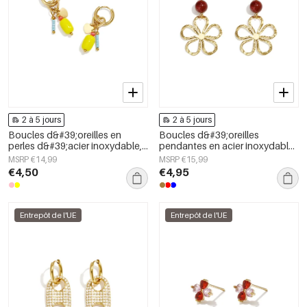
2 à 5 jours
2 à 5 jours
Boucles d&#39;oreilles en
Boucles d&#39;oreilles
perles d&#39;acier inoxydable,
pendantes en acier inoxydable,
forme elliptique, collection
motif fleur, collection Daily
MSRP €14,99
MSRP €15,99
simple et mignonne pour le
Simple, bijoux pour femmes
€4,50
€4,95
quotidien, bijoux pour femmes
Entrepôt de l'UE
Entrepôt de l'UE