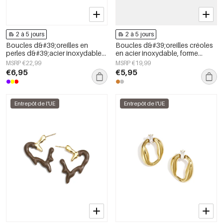
2 à 5 jours
2 à 5 jours
Boucles d&#39;oreilles en
Boucles d&#39;oreilles créoles
perles d&#39;acier inoxydable
en acier inoxydable, forme
en forme de cœur, collection
irrégulière, collection Simple
MSRP €22,99
MSRP €19,99
Daily Simple, bijoux pour
Daily Simple, bijoux pour
€6,95
€5,95
femmes
femmes
Entrepôt de l'UE
Entrepôt de l'UE