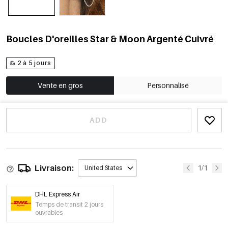
Boucles D'oreilles Star & Moon Argenté Cuivré
2 à 5 jours
Vente en gros
Personnalisé
ADD
Livraison:
1/1
United States
DHL Express Air
Temps de transit 2 jours
ouvrables