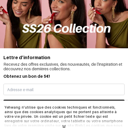
Lettre d’information
Recevez des offres exclusives, des nouveautés, de l’inspiration et
découvrez nos dernières collections.
Obtenez un bon de 5€!
JE M’INSCRIS
Yehwang n'utilise que des cookies techniques et fonctionnels,
ainsi que des cookies analytiques qui ne portent pas atteinte à
votre vie privée. Un cookie est un petit fichier texte qui est
enregistré sur votre ordinateur, votre tablette ou votre smartphone
INFORMATIONS
lors de votre première visite sur ce site Web.Les cookies que nous