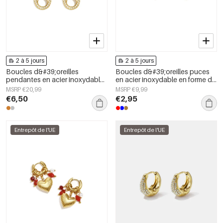
2 à 5 jours
2 à 5 jours
Boucles d&#39;oreilles
Boucles d&#39;oreilles puces
pendantes en acier inoxydable,
en acier inoxydable en forme de
forme géométrique, collection
cœur, collection Daily Simple,
MSRP €20,99
MSRP €9,99
simple pour le quotidien, bijoux
bijoux pour femmes
€6,50
€2,95
pour femmes
Entrepôt de l'UE
Entrepôt de l'UE