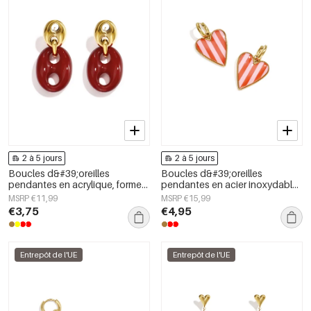
2 à 5 jours
2 à 5 jours
Boucles d&#39;oreilles
Boucles d&#39;oreilles
pendantes en acrylique, forme
pendantes en acier inoxydable
géométrique, collection simple
en forme de cœur, collection
MSRP €11,99
MSRP €15,99
et décontractée pour femmes
Daily Simple, bijoux pour
€3,75
€4,95
femmes
Entrepôt de l'UE
Entrepôt de l'UE