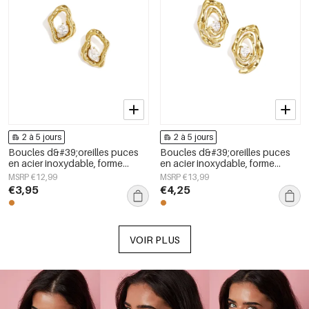
2 à 5 jours
2 à 5 jours
Boucles d&#39;oreilles puces
Boucles d&#39;oreilles puces
en acier inoxydable, forme
en acier inoxydable, forme
géométrique, collection simple
irrégulière, collection Simple
MSRP €12,99
MSRP €13,99
pour le quotidien, bijoux pour
Daily Simple, bijoux pour
€3,95
€4,25
femmes
femmes
VOIR PLUS