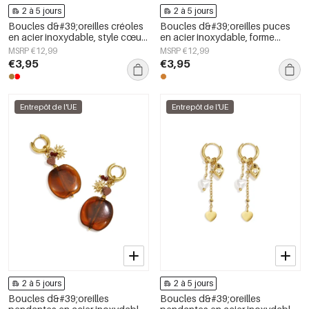
2 à 5 jours
2 à 5 jours
Boucles d&#39;oreilles créoles
Boucles d&#39;oreilles puces
en acier inoxydable, style cœur,
en acier inoxydable, forme
collection Daily Simple, bijoux
irrégulière, collection Simple
MSRP €12,99
MSRP €12,99
pour femmes
Daily Simple, bijoux pour
€3,95
€3,95
femmes
Entrepôt de l'UE
Entrepôt de l'UE
2 à 5 jours
2 à 5 jours
Boucles d&#39;oreilles
Boucles d&#39;oreilles