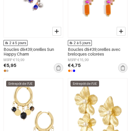
2 à 5 jours
2 à 5 jours
Boucles d&#39;oreilles Sun
Boucles d&#39;oreilles avec
Happy Charm
breloques colorées
MSRP €19,99
MSRP €15,99
€5,95
€4,75
Entrepôt de l'UE
Entrepôt de l'UE