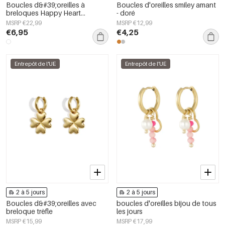
Boucles d&#39;oreilles à
Boucles d'oreilles smiley amant
breloques Happy Heart
- doré
Glowing
MSRP €22,99
MSRP €12,99
€6,95
€4,25
Entrepôt de l'UE
Entrepôt de l'UE
2 à 5 jours
2 à 5 jours
Boucles d&#39;oreilles avec
boucles d'oreilles bijou de tous
breloque trèfle
les jours
MSRP €15,99
MSRP €17,99