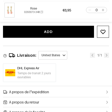
Rose
€6,95
0293073-348
ADD
Livraison:
1/1
United States
DHL Express Air
Temps de transit 2 jours
ouvrables
À propos de l"expédition
À propos du retour