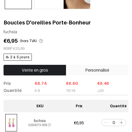
Boucles D'oreilles Porte-Bonheur
fuchsia
€6,95
(hors TVA)
MSRP €20,99
2 à 5 jours
Vente en gros
Personnalisé
Prix
€6.74
€6.60
€6.46
Quantité
5-9
10-19
≥20
SKU
Prix
Quantité
fuchsia
€6,95
0293073-358