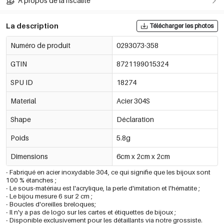
À propos de la fiscalité
La description
Télécharger les photos
Numéro de produit
0293073-358
GTIN
8721199015324
SPU ID
18274
Material
Acier 304S
Shape
Déclaration
Poids
5.8g
Dimensions
6cm x 2cm x 2cm
- Fabriqué en acier inoxydable 304, ce qui signifie que les bijoux sont
100 % étanches ;
- Le sous-matériau est l'acrylique, la perle d'imitation et l'hématite ;
- Le bijou mesure 6 sur 2 cm ;
- Boucles d'oreilles breloques;
- Il n'y a pas de logo sur les cartes et étiquettes de bijoux ;
- Disponible exclusivement pour les détaillants via notre grossiste.