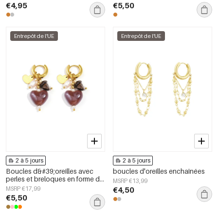
€4,95
€5,50
Entrepôt de l'UE
Entrepôt de l'UE
2 à 5 jours
2 à 5 jours
Boucles d&#39;oreilles avec
boucles d'oreilles enchaînées
perles et breloques en forme de
MSRP €13,99
cœur
MSRP €17,99
€4,50
€5,50