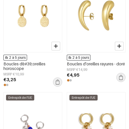
2 à 5 jours
2 à 5 jours
Boucles d&#39;oreilles
Boucles d'oreilles rayures - doré
horoscope
MSRP €14,99
MSRP €10,99
€4,95
€3,25
Entrepôt de l'UE
Entrepôt de l'UE