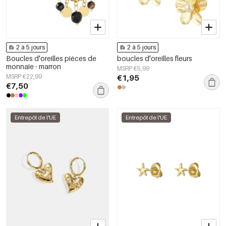
2 à 5 jours
2 à 5 jours
Boucles d'oreilles pièces de
boucles d'oreilles fleurs
monnaie - marron
MSRP €5,99
MSRP €22,99
€1,95
€7,50
Entrepôt de l'UE
Entrepôt de l'UE