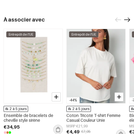
À associer avec
Entrepôt de l'UE
Entrepôt de l'UE
-44%
-
2 à 5 jours
2 à 5 jours
Ensemble de bracelets de
Coton Tricoté T-shirt Femme
Bl
cheville style sirène
Casual Couleur Unie
él
co
€34,95
MSRP €21,99
MS
€4,49
€
€7,95