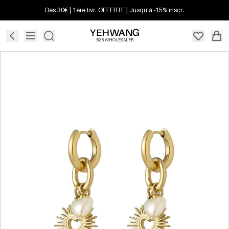
Dès 30€ | 1ère livr. OFFERTE | Jusqu'à -15% inscr.
B2B WHOLESALER