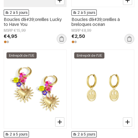
2 à 5 jours
2 à 5 jours
Boucles d&#39;oreilles Lucky
Boucles d&#39;oreilles à
to Have You
breloques océan
MSRP €15,99
MSRP €8,99
€4,95
€2,50
Entrepôt de l'UE
Entrepôt de l'UE
2 à 5 jours
2 à 5 jours