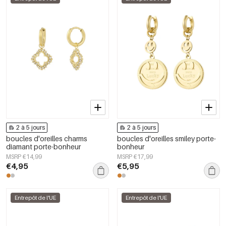
2 à 5 jours
2 à 5 jours
boucles d'oreilles charms
boucles d'oreilles smiley porte-
diamant porte-bonheur
bonheur
MSRP €14,99
MSRP €17,99
€4,95
€5,95
Entrepôt de l'UE
Entrepôt de l'UE