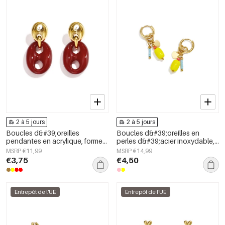
2 à 5 jours
2 à 5 jours
Boucles d&#39;oreilles
Boucles d&#39;oreilles en
pendantes en acrylique, forme
perles d&#39;acier inoxydable,
géométrique, collection simple
forme elliptique, collection
MSRP €11,99
MSRP €14,99
et décontractée pour femmes
simple et mignonne pour le
€3,75
€4,50
quotidien, bijoux pour femmes
Entrepôt de l'UE
Entrepôt de l'UE