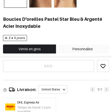
Boucles D'oreilles Pastel Star Bleu & Argenté
Acier Inoxydable
2 à 5 jours
Vente en gros
Personnalisé
ADD
Livraison:
1/1
United States
DHL Express Air
Temps de transit 2 jours
ouvrables