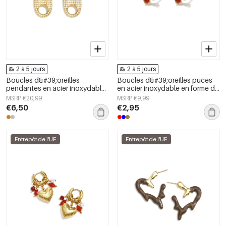
2 à 5 jours
2 à 5 jours
Boucles d&#39;oreilles
Boucles d&#39;oreilles puces
pendantes en acier inoxydable,
en acier inoxydable en forme de
forme géométrique, collection
cœur, collection Daily Simple,
MSRP €20,99
MSRP €9,99
simple pour le quotidien, bijoux
bijoux pour femmes
€6,50
€2,95
pour femmes
Entrepôt de l'UE
Entrepôt de l'UE