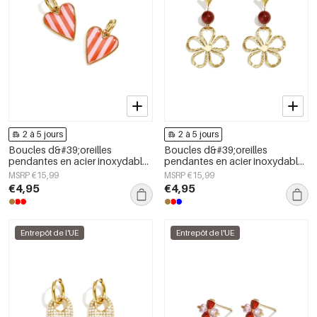
2 à 5 jours
2 à 5 jours
Boucles d&#39;oreilles
Boucles d&#39;oreilles
pendantes en acier inoxydable
pendantes en acier inoxydable,
en forme de cœur, collection
motif fleur, collection Daily
MSRP €15,99
MSRP €15,99
Daily Simple, bijoux pour
Simple, bijoux pour femmes
€4,95
€4,95
femmes
Entrepôt de l'UE
Entrepôt de l'UE