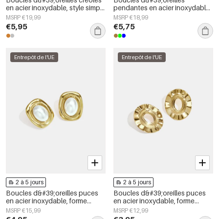
en acier inoxydable, style simple
pendantes en acier inoxydable,
et quotidien, collection de
motif floral, collection Daily
MSRP €19,99
MSRP €18,99
bijoux pour femmes
Simple, bijoux pour femmes
€5,95
€5,75
Entrepôt de l'UE
Entrepôt de l'UE
2 à 5 jours
2 à 5 jours
Boucles d&#39;oreilles puces
Boucles d&#39;oreilles puces
en acier inoxydable, forme
en acier inoxydable, forme
géométrique, collection simple
irrégulière, collection Simple
MSRP €15,99
MSRP €12,99
pour le quotidien, bijoux pour
Daily Simple, bijoux pour