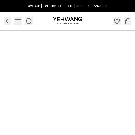
Dès 30€ | 1ère livr. OFFERTE | Jusqu'à -15% inscr.
B2B WHOLESALER