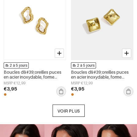
2 à 5 jours
2 à 5 jours
Boucles d&#39;oreilles puces
Boucles d&#39;oreilles puces
en acier inoxydable, forme
en acier inoxydable, forme
géométrique, collection simple
géométrique, collection simple
MSRP €12,99
MSRP €12,99
pour le quotidien, bijoux pour
pour le quotidien, bijoux pour
€3,95
€3,95
femmes
femmes
VOIR PLUS