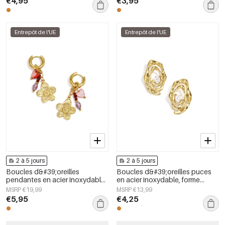
€4,95
€3,95
femmes
femmes
Entrepôt de l'UE
Entrepôt de l'UE
2 à 5 jours
2 à 5 jours
Boucles d&#39;oreilles
Boucles d&#39;oreilles puces
pendantes en acier inoxydable,
en acier inoxydable, forme
motif floral, collection Daily
irrégulière, collection Simple
MSRP €19,99
MSRP €13,99
Simple, bijoux pour femmes
Daily Simple, bijoux pour
€5,95
€4,25
femmes