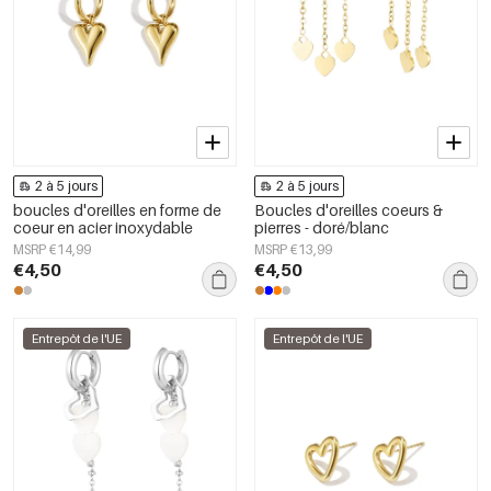
2 à 5 jours
2 à 5 jours
boucles d'oreilles en forme de
Boucles d'oreilles coeurs &
coeur en acier inoxydable
pierres - doré/blanc
MSRP €14,99
MSRP €13,99
€4,50
€4,50
Entrepôt de l'UE
Entrepôt de l'UE