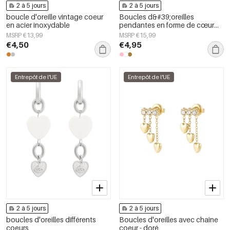
2 à 5 jours
2 à 5 jours
boucle d'oreille vintage coeur
Boucles d&#39;oreilles
en acier inoxydable
pendantes en forme de cœur
avec pierres (3 pièces)
MSRP €13,99
MSRP €15,99
€4,50
€4,95
Entrepôt de l'UE
Entrepôt de l'UE
2 à 5 jours
2 à 5 jours
boucles d'oreilles différents
Boucles d'oreilles avec chaîne
coeurs
coeur - doré