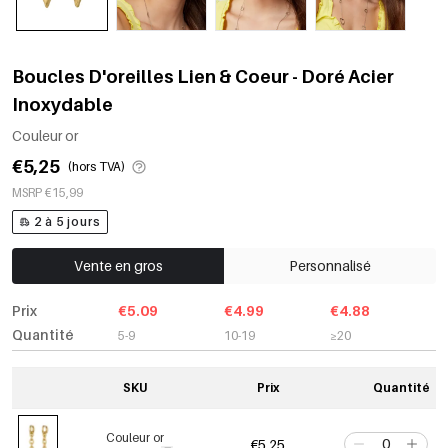
Boucles D'oreilles Lien & Coeur - Doré Acier
Inoxydable
Couleur or
€5,25
(hors TVA)
MSRP €15,99
2 à 5 jours
Vente en gros
Personnalisé
Prix
€5.09
€4.99
€4.88
Quantité
5-9
10-19
≥20
SKU
Prix
Quantité
Couleur or
€5,25