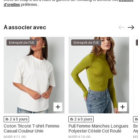
d'oreilles
préférées
.
À associer avec
Entrepôt de l'UE
Entrepôt de l'UE
2 à 5 jours
2 à 5 jours
Coton Tricoté T-shirt Femme
Pull Femme Manches Longues
Br
Casual Couleur Unie
Polyester Côtelé Col Roulé
Ar
MSRP €21,99
MSRP €19,99
MS