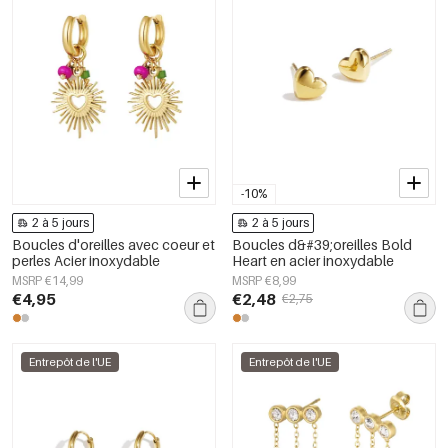
-10%
2 à 5 jours
2 à 5 jours
Boucles d'oreilles avec coeur et
Boucles d&#39;oreilles Bold
perles Acier inoxydable
Heart en acier inoxydable
MSRP €14,99
MSRP €8,99
€4,95
€2,48
€2,75
Entrepôt de l'UE
Entrepôt de l'UE