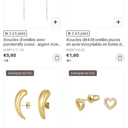
2 à 5 jours
2 à 5 jours
Boucles d'oreilles avec
Boucles d&#39;oreilles puces
pendentifs coeur - argent Acier
en acier inoxydable en forme de
Inoxydable
cœur, collection Daily Simple,
MSRP €17,99
MSRP €6,99
bijoux pour femmes
€5,95
€1,95
Entrepôt de l'UE
Entrepôt de l'UE