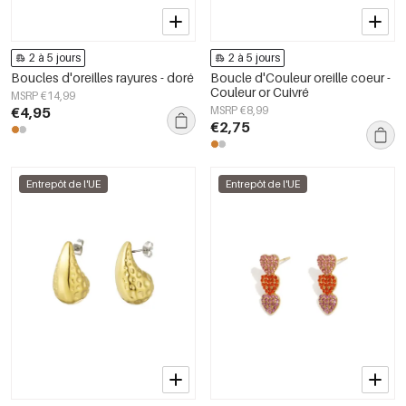
2 à 5 jours
2 à 5 jours
Boucles d'oreilles rayures - doré
Boucle d'Couleur oreille coeur -
Couleur or Cuivré
MSRP €14,99
€4,95
MSRP €8,99
€2,75
Entrepôt de l'UE
Entrepôt de l'UE