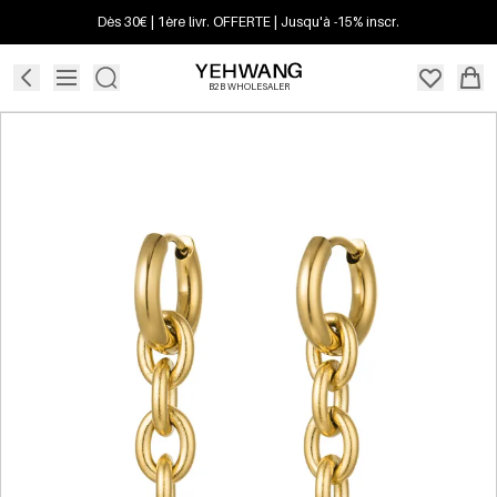
Dès 30€ | 1ère livr. OFFERTE | Jusqu'à -15% inscr.
B2B WHOLESALER