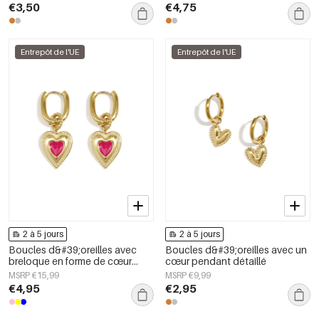
€3,50
€4,75
Entrepôt de l'UE
Entrepôt de l'UE
2 à 5 jours
2 à 5 jours
Boucles d&#39;oreilles avec
Boucles d&#39;oreilles avec un
breloque en forme de cœur
cœur pendant détaillé
coloré
MSRP €15,99
MSRP €9,99
€4,95
€2,95