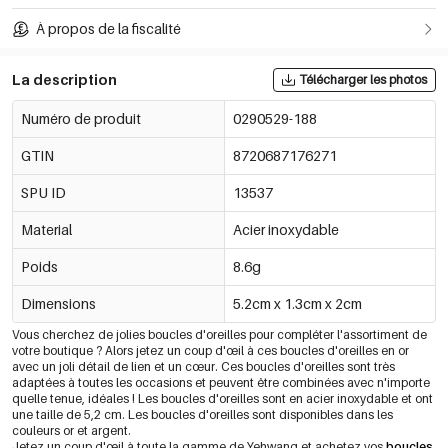
À propos de la fiscalité
La description
Télécharger les photos
Numéro de produit
0290529-188
GTIN
8720687176271
SPU ID
13537
Material
Acier inoxydable
Poids
8.6g
Dimensions
5.2cm x 1.3cm x 2cm
Vous cherchez de jolies boucles d'oreilles pour compléter l'assortiment de
votre boutique ? Alors jetez un coup d'œil à ces boucles d'oreilles en or
avec un joli détail de lien et un cœur. Ces boucles d'oreilles sont très
adaptées à toutes les occasions et peuvent être combinées avec n'importe
quelle tenue, idéales ! Les boucles d'oreilles sont en acier inoxydable et ont
une taille de 5,2 cm. Les boucles d'oreilles sont disponibles dans les
couleurs or et argent.
Jetez un coup d'œil à toute la gamme de Yehwang et achetez vos
boucles