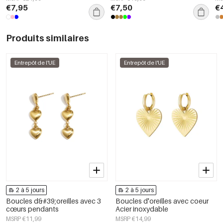
€7,95
€7,50
€
Produits similaires
Entrepôt de l'UE
Entrepôt de l'UE
2 à 5 jours
2 à 5 jours
Boucles d&#39;oreilles avec 3
Boucles d'oreilles avec coeur
cœurs pendants
Acier inoxydable
MSRP €11,99
MSRP €14,99