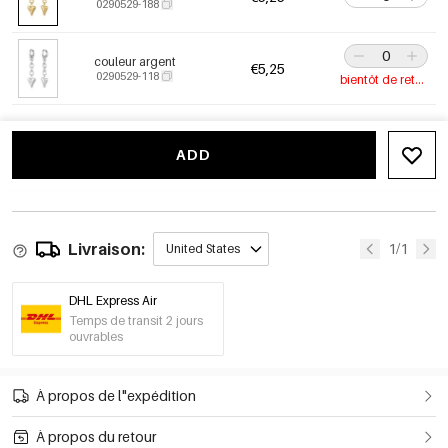
0290529-188
couleur argent
€5,25
0290529-118
bientôt de retour
ADD
Livraison:
1/1
United States
DHL Express Air
Temps de transit 2 jours
ouvrables
À propos de l"expédition
À propos du retour