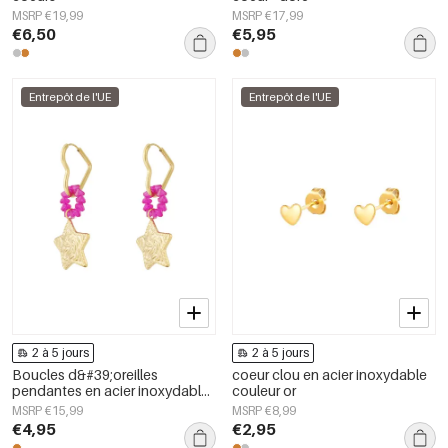
MSRP €19,99
MSRP €17,99
€6,50
€5,95
Entrepôt de l'UE
Entrepôt de l'UE
2 à 5 jours
2 à 5 jours
Boucles d&#39;oreilles
coeur clou en acier inoxydable
pendantes en acier inoxydable,
couleur or
style cœur, décontractées,
MSRP €15,99
MSRP €8,99
simples et quotidiennes, bijoux
€4,95
€2,95
pour femmes