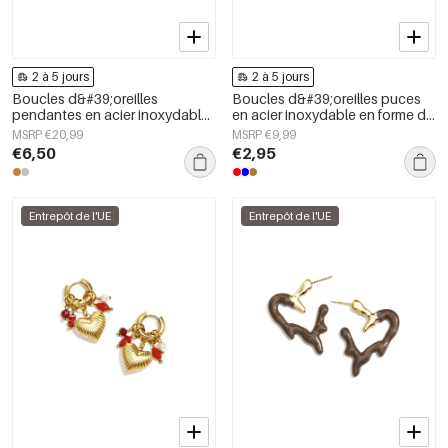
2 à 5 jours
2 à 5 jours
Boucles d&#39;oreilles
Boucles d&#39;oreilles puces
pendantes en acier inoxydable,
en acier inoxydable en forme de
forme géométrique, collection
cœur, collection Daily Simple,
MSRP €20,99
MSRP €9,99
simple pour le quotidien, bijoux
bijoux pour femmes
€6,50
€2,95
pour femmes
Entrepôt de l'UE
Entrepôt de l'UE