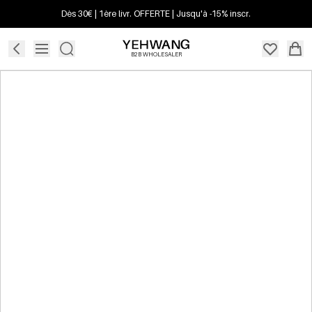
Dès 30€ | 1ère livr. OFFERTE | Jusqu'à -15% inscr.
B2B WHOLESALER