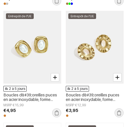
Entrepôt de l'UE
Entrepôt de l'UE
2 à 5 jours
2 à 5 jours
Boucles d&#39;oreilles puces
Boucles d&#39;oreilles puces
en acier inoxydable, forme
en acier inoxydable, forme
géométrique, collection simple
irrégulière, collection Simple
MSRP €15,99
MSRP €12,99
pour le quotidien, bijoux pour
Daily Simple, bijoux pour
€4,95
€3,95
femmes
femmes