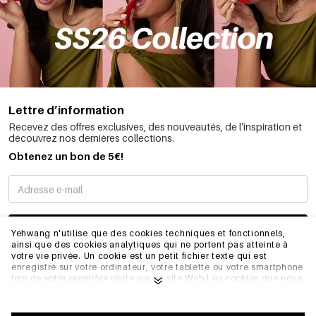
Lettre d’information
Recevez des offres exclusives, des nouveautés, de l’inspiration et
découvrez nos dernières collections.
Obtenez un bon de 5€!
JE M’INSCRIS
Yehwang n'utilise que des cookies techniques et fonctionnels,
ainsi que des cookies analytiques qui ne portent pas atteinte à
votre vie privée. Un cookie est un petit fichier texte qui est
enregistré sur votre ordinateur, votre tablette ou votre smartphone
INFORMATIONS
lors de votre première visite sur ce site Web.Les cookies que nous
utilisons sont nécessaires au fonctionnement technique du site
web et à votre facilité d'utilisation. Ils permettent au site web de
fonctionner correctement et de se souvenir, par exemple, de vos