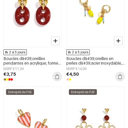
2 à 5 jours
2 à 5 jours
Boucles d&#39;oreilles
Boucles d&#39;oreilles en
pendantes en acrylique, forme
perles d&#39;acier inoxydable,
géométrique, collection simple
forme elliptique, collection
MSRP €11,99
MSRP €14,99
et décontractée pour femmes
simple et mignonne pour le
€3,75
€4,50
quotidien, bijoux pour femmes
Entrepôt de l'UE
Entrepôt de l'UE