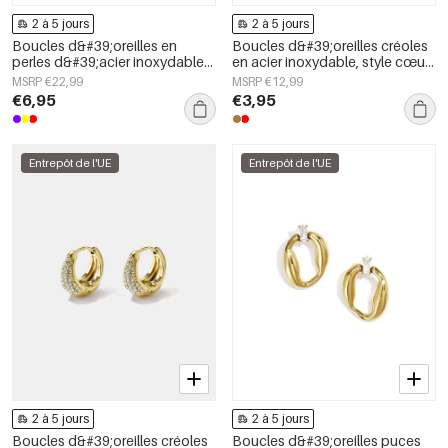
2 à 5 jours
2 à 5 jours
Boucles d&#39;oreilles en
Boucles d&#39;oreilles créoles
perles d&#39;acier inoxydable
en acier inoxydable, style cœur,
en forme de cœur, collection
collection Daily Simple, bijoux
MSRP €22,99
MSRP €12,99
Daily Simple, bijoux pour
pour femmes
€6,95
€3,95
femmes
Entrepôt de l'UE
Entrepôt de l'UE
2 à 5 jours
2 à 5 jours
Boucles d&#39;oreilles créoles
Boucles d&#39;oreilles puces