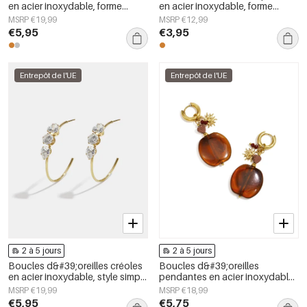
en acier inoxydable, forme
en acier inoxydable, forme
irrégulière, collection Simple
irrégulière, collection Simple
MSRP €19,99
MSRP €12,99
Daily Simple, bijoux pour
Daily Simple, bijoux pour
€5,95
€3,95
femmes
femmes
Entrepôt de l'UE
Entrepôt de l'UE
2 à 5 jours
2 à 5 jours
Boucles d&#39;oreilles créoles
Boucles d&#39;oreilles
en acier inoxydable, style simple
pendantes en acier inoxydable,
et quotidien, collection de
motif floral, collection Daily
MSRP €19,99
MSRP €18,99
bijoux pour femmes
Simple, bijoux pour femmes
€5,95
€5,75