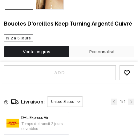
Boucles D'oreilles Keep Turning Argenté Cuivré
2 à 5 jours
Vente en gros
Personnalisé
ADD
Livraison:
1/1
United States
DHL Express Air
Temps de transit 2 jours
ouvrables