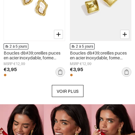
2 à 5 jours
2 à 5 jours
Boucles d&#39;oreilles puces
Boucles d&#39;oreilles puces
en acier inoxydable, forme
en acier inoxydable, forme
géométrique, collection simple
géométrique, collection simple
MSRP €12,99
MSRP €12,99
pour le quotidien, bijoux pour
pour le quotidien, bijoux pour
€3,95
€3,95
femmes
femmes
VOIR PLUS