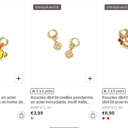
Entrepôt de l'UE
Entrepôt de l'
2 à 5 jours
2 à 5 jours
 en acier
Boucles d&#39;oreilles pendantes
Boucles d&#39;
s en forme de
en acier inoxydable, motif trèfle,
d&#39;acier i
mple et
collection Daily Simple, bijoux pour
cœur, collecti
MSRP €12,99
MSRP €22,99
 jours, bijoux
femmes
pour femmes
€3,95
€6,95