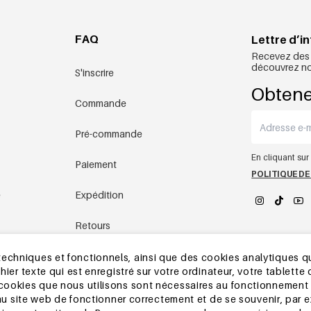
FAQ
Lettre d’i
Recevez des o
découvrez nos
S'inscrire
Obtene
Commande
Pré-commande
En cliquant su
Paiement
POLITIQUE DE
é
Expédition
Retours
YEHWANG 
es
Entrepôt en Chine
echniques et fonctionnels, ainsi que des cookies analytiques qu
chier texte qui est enregistré sur votre ordinateur, votre tablett
 cookies que nous utilisons sont nécessaires au fonctionnement 
Autres questions
nt au site web de fonctionner correctement et de se souvenir, par 