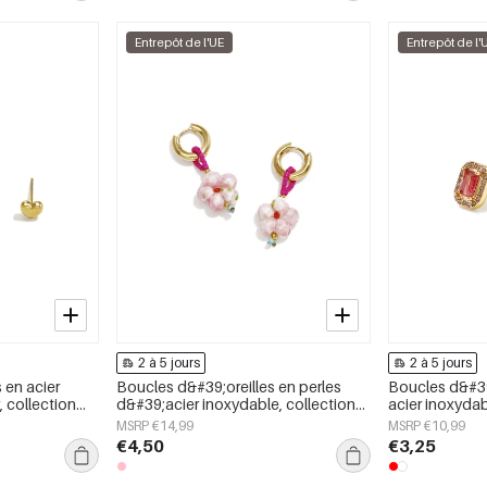
Entrepôt de l'UE
Entrepôt de l'
2 à 5 jours
2 à 5 jours
 en acier
Boucles d&#39;oreilles en perles
Boucles d&#39
, collection
d&#39;acier inoxydable, collection
acier inoxydab
our femmes
florale simple et mignonne, bijoux
géométrique, 
MSRP €14,99
MSRP €10,99
pour femmes
le quotidien, 
€4,50
€3,25