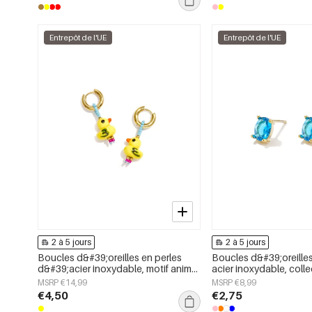
pour femmes
Entrepôt de l'UE
Entrepôt de l'UE
2 à 5 jours
2 à 5 jours
Boucles d&#39;oreilles en perles
Boucles d&#39;oreille
d&#39;acier inoxydable, motif animal
acier inoxydable, coll
mignon, collection Daily Simple,
Daily Simple, bijoux p
MSRP €14,99
MSRP €8,99
bijoux pour femmes
€4,50
€2,75