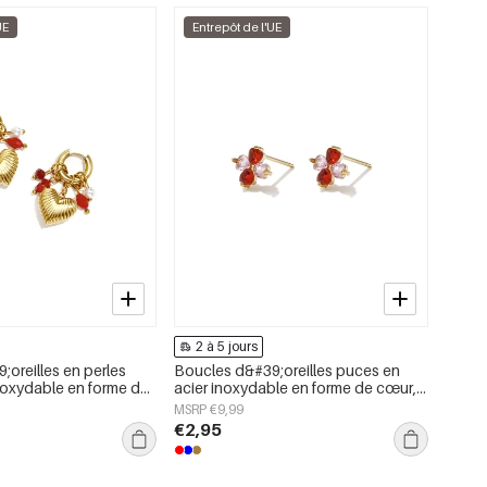
UE
Entrepôt de l'UE
2 à 5 jours
oreilles en perles
Boucles d&#39;oreilles puces en
noxydable en forme de
acier inoxydable en forme de cœur,
on Daily Simple, bijoux
collection Daily Simple, bijoux pour
MSRP €9,99
femmes
€2,95