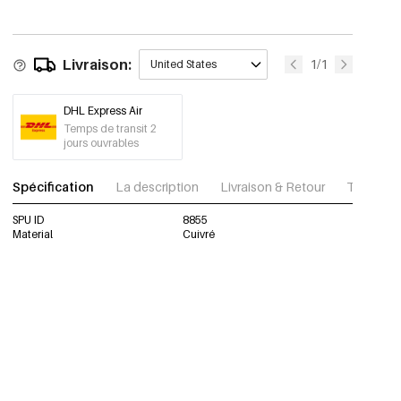
Livraison:
1/1
United States
DHL Express Air
Temps de transit 2
jours ouvrables
Spécification
La description
Livraison & Retour
Télécharg
SPU ID
8855
Material
Cuivré