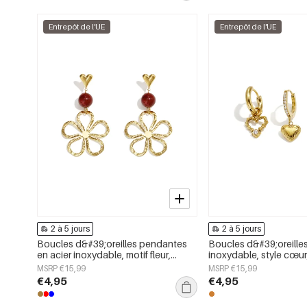
Entrepôt de l'UE
Entrepôt de l'UE
2 à 5 jours
2 à 5 jours
Boucles d&#39;oreilles pendantes
Boucles d&#39;oreilles
en acier inoxydable, motif fleur,
inoxydable, style cœur
collection Daily Simple, bijoux pour
Daily Simple, bijoux p
MSRP €15,99
MSRP €15,99
femmes
€4,95
€4,95