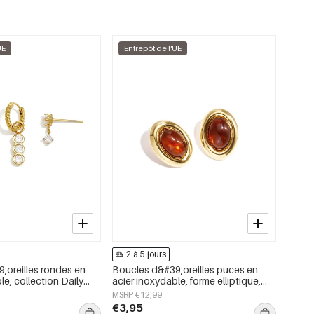
UE
Entrepôt de l'UE
2 à 5 jours
;oreilles rondes en
Boucles d&#39;oreilles puces en
le, collection Daily
acier inoxydable, forme elliptique,
x pour femmes
collection simple et décontractée
MSRP €12,99
pour femmes
€3,95