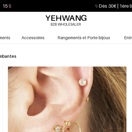
14
S
✨
Dès 30€ | 1ère l
B2B WHOLESALER
ments
Accessoires
Rangements et Porte-bijoux
Ent
ombantes