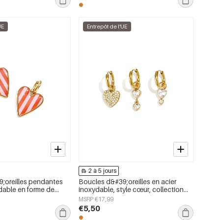
UE
Entrepôt de l'UE
2 à 5 jours
;oreilles pendantes
Boucles d&#39;oreilles en acier
ydable en forme de
inoxydable, style cœur, collection
on Daily Simple, bijoux
simple, bijoux pour femmes
MSRP €17,99
€5,50