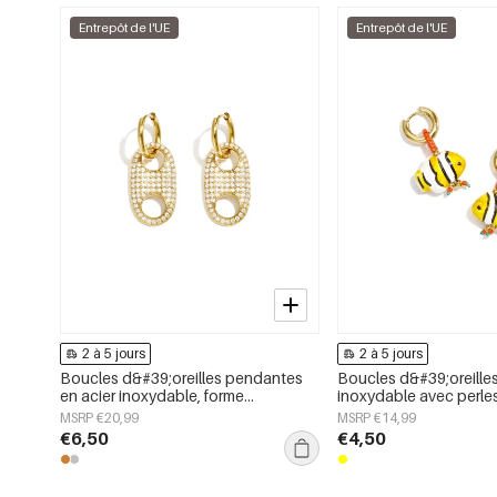
Entrepôt de l'UE
Entrepôt de l'UE
2 à 5 jours
2 à 5 jours
Boucles d&#39;oreilles pendantes
Boucles d&#39;oreilles
en acier inoxydable, forme
inoxydable avec perle
géométrique, collection simple pour
poisson, collection si
MSRP €20,99
MSRP €14,99
le quotidien, bijoux pour femmes
mignonne pour tous les
€6,50
€4,50
pour femmes