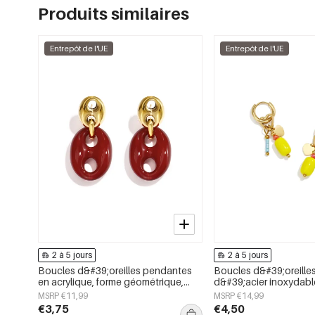
Produits similaires
Entrepôt de l'UE
Entrepôt de l'UE
2 à 5 jours
2 à 5 jours
Boucles d&#39;oreilles pendantes
Boucles d&#39;oreilles
en acrylique, forme géométrique,
d&#39;acier inoxydabl
collection simple et décontractée
elliptique, collection s
MSRP €11,99
MSRP €14,99
pour femmes
mignonne pour le quoti
€3,75
€4,50