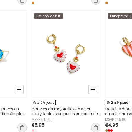
Entrepôt de l'UE
Entrepôt de l'
2 à 5 jours
2 à 5 jours
s puces en
Boucles d&#39;oreilles en acier
Boucles d&#39
ection Simple
inoxydable avec perles en forme de
en acier inox
our femmes
cœur, collection Daily Simple, bijoux
cœur, collecti
MSRP €19,99
MSRP €15,99
pour femmes
pour femmes
€5,95
€4,95