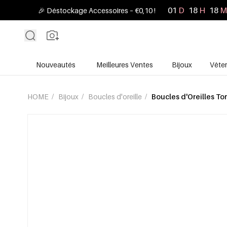
01
D
18
H
18
M
🎉 Déstockage Accessoires – €0,10 !
Nouveautés
Meilleures Ventes
Bijoux
Vête
HOME
/
Bijoux
/
Boucles d'oreille
/
Boucles d'Oreilles T