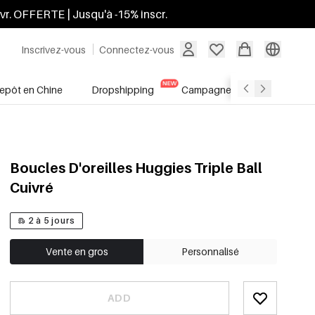
ivr. OFFERTE | Jusqu'à -15% inscr.
Inscrivez-vous
Connectez-vous
repôt en Chine
Dropshipping
Campagnes
Soldes
Boucles D'oreilles Huggies Triple Ball
Cuivré
2 à 5 jours
Vente en gros
Personnalisé
ADD