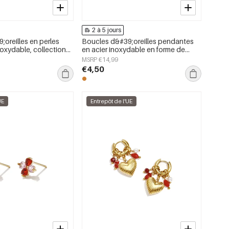
2 à 5 jours
oreilles en perles
Boucles d&#39;oreilles pendantes
oxydable, collection
en acier inoxydable en forme de
 et mignonne, bijoux
cœur, collection Daily Simple, bijoux
MSRP €14,99
pour femmes
€4,50
UE
Entrepôt de l'UE