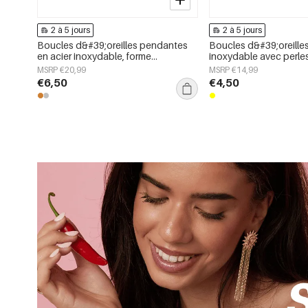
2 à 5 jours
2 à 5 jours
Boucles d&#39;oreilles pendantes
Boucles d&#39;oreilles
en acier inoxydable, forme
inoxydable avec perle
géométrique, collection simple pour
poisson, collection si
MSRP €20,99
MSRP €14,99
le quotidien, bijoux pour femmes
mignonne pour tous les
€6,50
€4,50
pour femmes