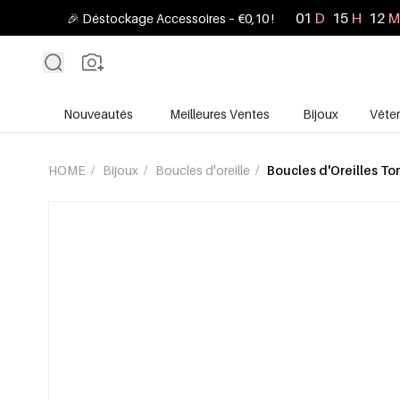
01
D
15
H
12
M
🎉 Déstockage Accessoires – €0,10 !
Nouveautés
Meilleures Ventes
Bijoux
Vête
HOME
/
Bijoux
/
Boucles d'oreille
/
Boucles d'Oreilles T