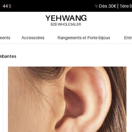
42
S
✨
Dès 30€ | 1ère l
B2B WHOLESALER
ments
Accessoires
Rangements et Porte-bijoux
Ent
ombantes