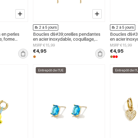
2 à 5 jours
2 à 5 jours
 en perles
Boucles d&#39;oreilles pendantes
Boucles d&#39
e, forme
en acier inoxydable, coquillage,
en acier inox
imple et
collection Simple Simple, bijoux pour
cœur, collecti
MSRP €15,99
MSRP €15,99
dien, bijoux
femmes
pour femmes
€4,95
€4,95
Entrepôt de l'UE
Entrepôt de l'