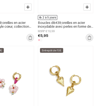
2 à 5 jours
oreilles en acier
Boucles d&#39;oreilles en acier
yle cœur, collection
inoxydable avec perles en forme de
x pour femmes
cœur, collection Daily Simple, bijoux
MSRP €19,99
pour femmes
€5,95
UE
Entrepôt de l'UE