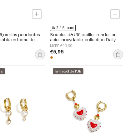
2 à 5 jours
;oreilles pendantes
Boucles d&#39;oreilles rondes en
ydable en forme de
acier inoxydable, collection Daily
on Daily Simple, bijoux
Simple, bijoux pour femmes
MSRP €19,99
€5,95
UE
Entrepôt de l'UE