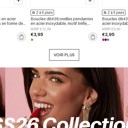
2 à 5 jours
2 à 5 jours
 en acier
Boucles d&#39;oreilles pendantes
Boucles d&#39
s en forme de
en acier inoxydable, motif trèfle,
acier inoxyda
mple et
collection Daily Simple, bijoux pour
collection Dai
MSRP €12,99
MSRP €9,99
 jours, bijoux
femmes
femmes
€3,95
€2,95
VOIR PLUS