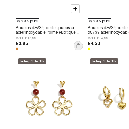
2 à 5 jours
2 à 5 jours
Boucles d&#39;oreilles puces en
Boucles d&#39;oreilles
acier inoxydable, forme elliptique,
d&#39;acier inoxydable
collection simple et décontractée
mignon, collection Dai
MSRP €12,99
MSRP €14,99
pour femmes
bijoux pour femmes
€3,95
€4,50
Entrepôt de l'UE
Entrepôt de l'UE