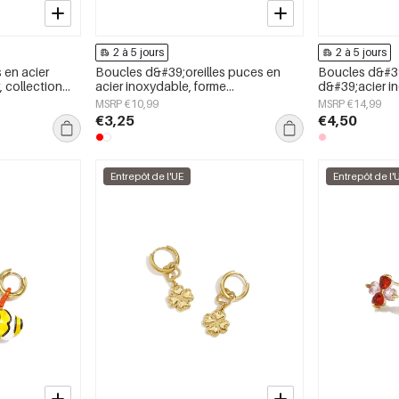
2 à 5 jours
2 à 5 jours
 en acier
Boucles d&#39;oreilles puces en
Boucles d&#39;
, collection
acier inoxydable, forme
d&#39;acier in
our femmes
géométrique, collection simple pour
florale simple
MSRP €10,99
MSRP €14,99
le quotidien, bijoux pour femmes
pour femmes
€3,25
€4,50
Entrepôt de l'UE
Entrepôt de l'