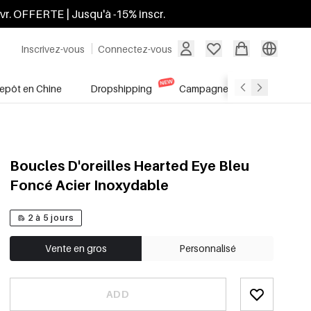
ivr. OFFERTE | Jusqu'à -15% inscr.
Inscrivez-vous
Connectez-vous
repôt en Chine
Dropshipping
Campagnes
Soldes
Boucles D'oreilles Hearted Eye Bleu
Foncé Acier Inoxydable
2 à 5 jours
Vente en gros
Personnalisé
ADD