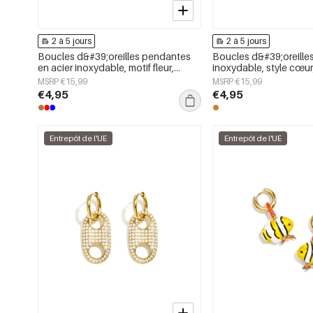
2 à 5 jours
2 à 5 jours
Boucles d&#39;oreilles pendantes
Boucles d&#39;oreilles
en acier inoxydable, motif fleur,
inoxydable, style cœur
collection Daily Simple, bijoux pour
Daily Simple, bijoux p
MSRP €15,99
MSRP €15,99
femmes
€4,95
€4,95
Entrepôt de l'UE
Entrepôt de l'UE