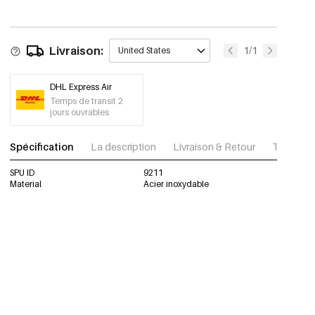
Livraison:
1/1
United States
DHL Express Air
Temps de transit 2
jours ouvrables
Spécification
La description
Livraison & Retour
Télécharg
SPU ID
9211
Material
Acier inoxydable