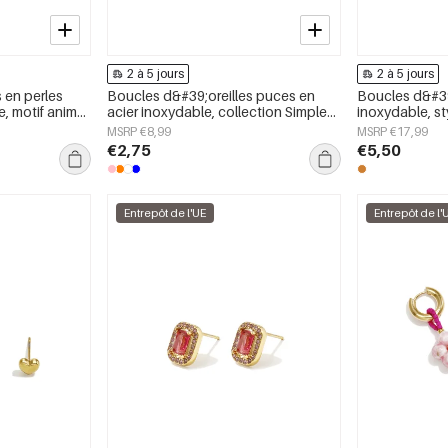
2 à 5 jours
2 à 5 jours
 en perles
Boucles d&#39;oreilles puces en
Boucles d&#39;
, motif animal
acier inoxydable, collection Simple
inoxydable, st
ly Simple,
Daily Simple, bijoux pour femmes
simple, bijou
MSRP €8,99
MSRP €17,99
€2,75
€5,50
Entrepôt de l'UE
Entrepôt de l'