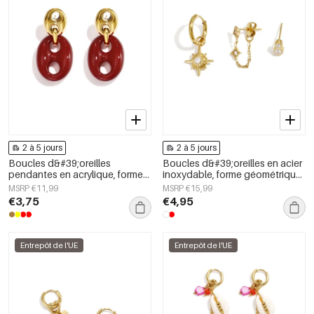
2 à 5 jours
2 à 5 jours
Boucles d&#39;oreilles
Boucles d&#39;oreilles en acier
pendantes en acrylique, forme
inoxydable, forme géométrique,
géométrique, collection simple
collection simple pour le
MSRP €11,99
MSRP €15,99
et décontractée pour femmes
quotidien, bijoux pour femmes
€3,75
€4,95
Entrepôt de l'UE
Entrepôt de l'UE