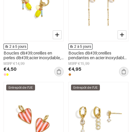
2 à 5 jours
2 à 5 jours
Boucles d&#39;oreilles en
Boucles d&#39;oreilles
perles d&#39;acier inoxydable,
pendantes en acier inoxydable,
forme elliptique, collection
coquillage, collection Simple
MSRP €14,99
MSRP €15,99
simple et mignonne pour le
Simple, bijoux pour femmes
€4,50
€4,95
quotidien, bijoux pour femmes
Entrepôt de l'UE
Entrepôt de l'UE