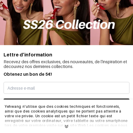
Lettre d’information
Recevez des offres exclusives, des nouveautés, de l’inspiration et
découvrez nos dernières collections.
Obtenez un bon de 5€!
JE M’INSCRIS
Yehwang n'utilise que des cookies techniques et fonctionnels,
ainsi que des cookies analytiques qui ne portent pas atteinte à
votre vie privée. Un cookie est un petit fichier texte qui est
enregistré sur votre ordinateur, votre tablette ou votre smartphone
INFORMATIONS
lors de votre première visite sur ce site Web.Les cookies que nous
utilisons sont nécessaires au fonctionnement technique du site