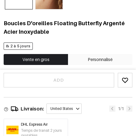
Boucles D'oreilles Floating Butterfly Argenté
Acier Inoxydable
2 à 5 jours
Vente en gros
Personnalisé
ADD
Livraison:
1/1
United States
DHL Express Air
Temps de transit 2 jours
ouvrables