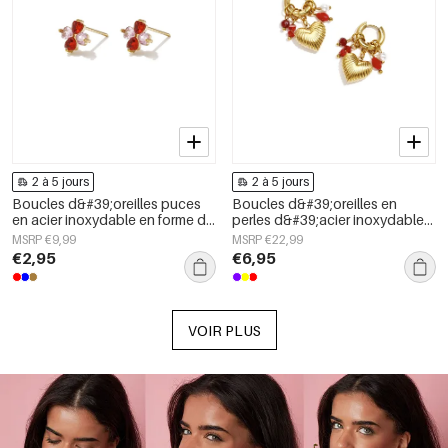
2 à 5 jours
2 à 5 jours
Boucles d&#39;oreilles puces
Boucles d&#39;oreilles en
en acier inoxydable en forme de
perles d&#39;acier inoxydable
cœur, collection Daily Simple,
en forme de cœur, collection
MSRP €9,99
MSRP €22,99
bijoux pour femmes
Daily Simple, bijoux pour
€2,95
€6,95
femmes
VOIR PLUS