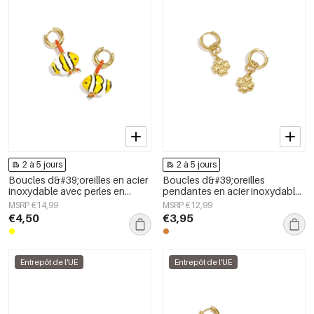
2 à 5 jours
2 à 5 jours
Boucles d&#39;oreilles en acier
Boucles d&#39;oreilles
inoxydable avec perles en
pendantes en acier inoxydable,
forme de poisson, collection
motif trèfle, collection Daily
MSRP €14,99
MSRP €12,99
simple et mignonne pour tous
Simple, bijoux pour femmes
€4,50
€3,95
les jours, bijoux pour femmes
Entrepôt de l'UE
Entrepôt de l'UE