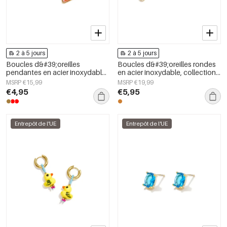
2 à 5 jours
2 à 5 jours
Boucles d&#39;oreilles
Boucles d&#39;oreilles rondes
pendantes en acier inoxydable
en acier inoxydable, collection
en forme de cœur, collection
Daily Simple, bijoux pour
MSRP €15,99
MSRP €19,99
Daily Simple, bijoux pour
femmes
€4,95
€5,95
femmes
Entrepôt de l'UE
Entrepôt de l'UE