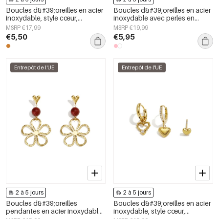
Boucles d&#39;oreilles en acier
Boucles d&#39;oreilles en acier
inoxydable, style cœur,
inoxydable avec perles en
collection simple, bijoux pour
forme de cœur, collection Daily
MSRP €17,99
MSRP €19,99
femmes
Simple, bijoux pour femmes
€5,50
€5,95
Entrepôt de l'UE
Entrepôt de l'UE
2 à 5 jours
2 à 5 jours
Boucles d&#39;oreilles
Boucles d&#39;oreilles en acier
pendantes en acier inoxydable,
inoxydable, style cœur,
motif fleur, collection Daily
collection Daily Simple, bijoux