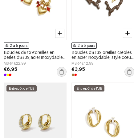
2 à 5 jours
2 à 5 jours
Boucles d&#39;oreilles en
Boucles d&#39;oreilles créoles
perles d&#39;acier inoxydable
en acier inoxydable, style cœur,
en forme de cœur, collection
collection Daily Simple, bijoux
MSRP €22,99
MSRP €12,99
Daily Simple, bijoux pour
pour femmes
€6,95
€3,95
femmes
Entrepôt de l'UE
Entrepôt de l'UE