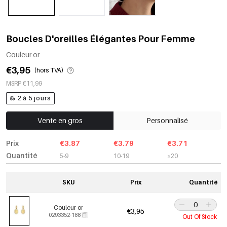
Boucles D'oreilles Élégantes Pour Femme
Couleur or
€3,95
(hors TVA)
MSRP €11,99
2 à 5 jours
Vente en gros
Personnalisé
Prix
€3.87
€3.79
€3.71
Quantité
5-9
10-19
≥20
SKU
Prix
Quantité
Couleur or
€3,95
0293352-188
Out Of Stock