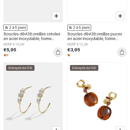
2 à 5 jours
2 à 5 jours
Boucles d&#39;oreilles créoles
Boucles d&#39;oreilles puces
en acier inoxydable, forme
en acier inoxydable, forme
irrégulière, collection Simple
irrégulière, collection Simple
MSRP €19,99
MSRP €12,99
Daily Simple, bijoux pour
Daily Simple, bijoux pour
€5,95
€3,95
femmes
femmes
Entrepôt de l'UE
Entrepôt de l'UE