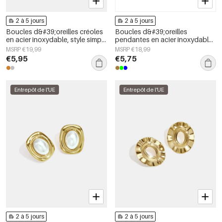
2 à 5 jours
2 à 5 jours
Boucles d&#39;oreilles créoles
Boucles d&#39;oreilles
en acier inoxydable, style simple
pendantes en acier inoxydable,
et quotidien, collection de
motif floral, collection Daily
MSRP €19,99
MSRP €18,99
bijoux pour femmes
Simple, bijoux pour femmes
€5,95
€5,75
Entrepôt de l'UE
Entrepôt de l'UE
2 à 5 jours
2 à 5 jours