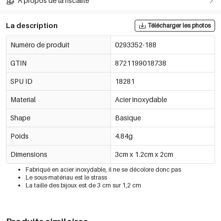
À propos de la fiscalité
La description
Télécharger les photos
Numéro de produit
0293352-188
GTIN
8721199018738
SPU ID
18281
Material
Acier inoxydable
Shape
Basique
Poids
4.84g
Dimensions
3cm x 1.2cm x 2cm
Fabriqué en acier inoxydable, il ne se décolore donc pas
Le sous-matériau est le strass
La taille des bijoux est de 3 cm sur 1,2 cm