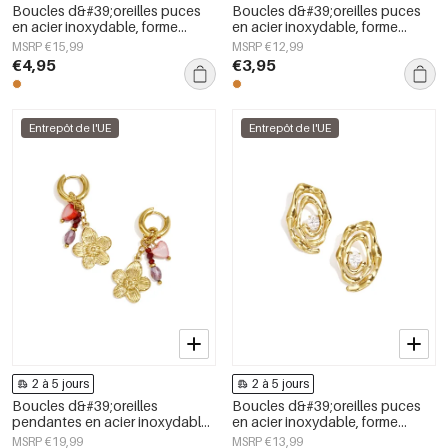
Boucles d&#39;oreilles puces
Boucles d&#39;oreilles puces
en acier inoxydable, forme
en acier inoxydable, forme
géométrique, collection simple
irrégulière, collection Simple
MSRP €15,99
MSRP €12,99
pour le quotidien, bijoux pour
Daily Simple, bijoux pour
€4,95
€3,95
femmes
femmes
Entrepôt de l'UE
Entrepôt de l'UE
2 à 5 jours
2 à 5 jours
Boucles d&#39;oreilles
Boucles d&#39;oreilles puces
pendantes en acier inoxydable,
en acier inoxydable, forme
motif floral, collection Daily
irrégulière, collection Simple
MSRP €19,99
MSRP €13,99