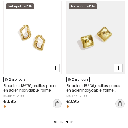
Entrepôt de l'UE
Entrepôt de l'UE
2 à 5 jours
2 à 5 jours
Boucles d&#39;oreilles puces
Boucles d&#39;oreilles puces
en acier inoxydable, forme
en acier inoxydable, forme
géométrique, collection simple
géométrique, collection simple
MSRP €12,99
MSRP €12,99
pour le quotidien, bijoux pour
pour le quotidien, bijoux pour
€3,95
€3,95
femmes
femmes
VOIR PLUS