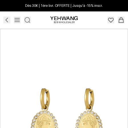
Dès 30€ | 1ère livr. OFFERTE | Jusqu'à -15% inscr.
B2B WHOLESALER