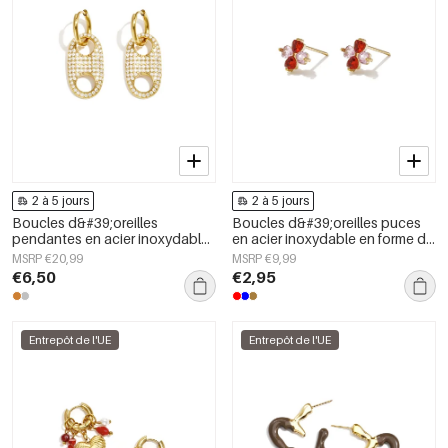
2 à 5 jours
2 à 5 jours
Boucles d&#39;oreilles
Boucles d&#39;oreilles puces
pendantes en acier inoxydable,
en acier inoxydable en forme de
forme géométrique, collection
cœur, collection Daily Simple,
MSRP €20,99
MSRP €9,99
simple pour le quotidien, bijoux
bijoux pour femmes
€6,50
€2,95
pour femmes
Entrepôt de l'UE
Entrepôt de l'UE