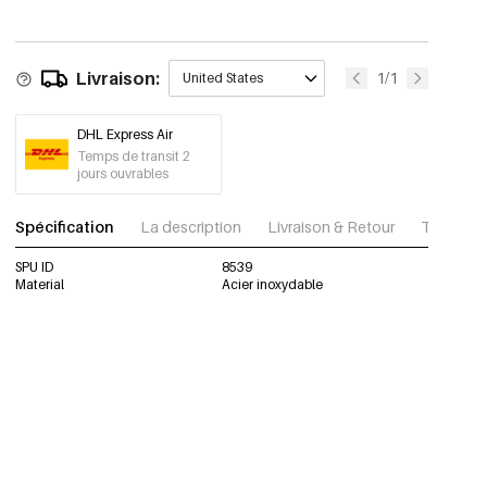
Livraison:
1/1
United States
DHL Express Air
Temps de transit 2
jours ouvrables
Spécification
La description
Livraison & Retour
Télécharg
SPU ID
8539
Material
Acier inoxydable