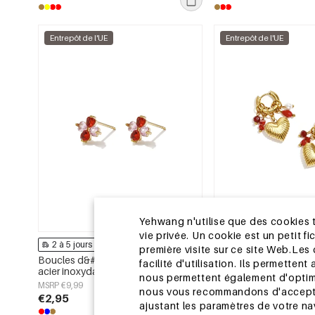
Entrepôt de l'UE
Entrepôt de l'UE
Yehwang n'utilise que des cookies t
vie privée. Un cookie est un petit fi
2 à 5 jours
2 à 5 jours
première visite sur ce site Web.Les
Boucles d&#39;oreilles puces en
Boucles d&#39;oreilles
facilité d'utilisation. Ils permette
acier inoxydable en forme de cœur,
d&#39;acier inoxydabl
nous permettent également d'optimi
collection Daily Simple, bijoux pour
cœur, collection Daily 
MSRP €9,99
MSRP €22,99
nous vous recommandons d'accepter 
femmes
pour femmes
€2,95
€6,95
ajustant les paramètres de votre na