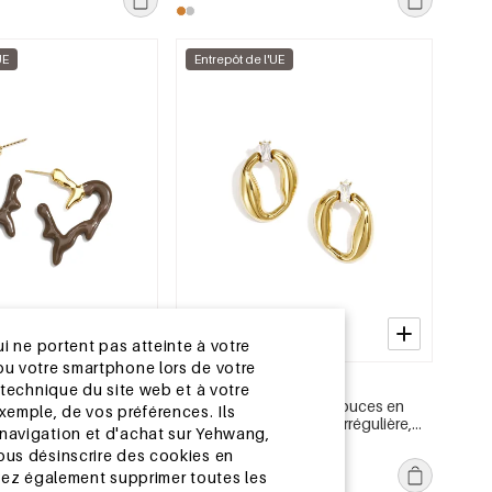
UE
Entrepôt de l'UE
i ne portent pas atteinte à votre
e ou votre smartphone lors de votre
2 à 5 jours
technique du site web et à votre
;oreilles créoles en
Boucles d&#39;oreilles puces en
exemple, de vos préférences. Ils
le, style cœur,
acier inoxydable, forme irrégulière,
navigation et d'achat sur Yehwang,
ly Simple, bijoux pour
collection Simple Daily Simple, bijoux
MSRP €12,99
ous désinscrire des cookies en
pour femmes
€3,95
uvez également supprimer toutes les