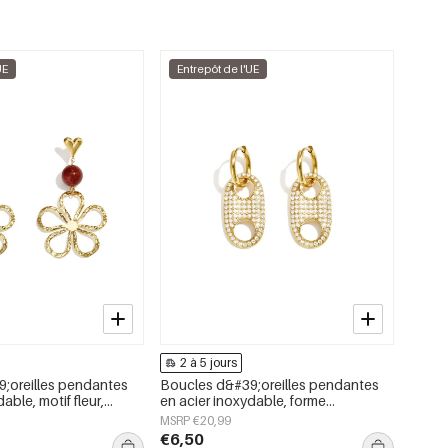
UE
Entrepôt de l'UE
2 à 5 jours
;oreilles pendantes
Boucles d&#39;oreilles pendantes
able, motif fleur,
en acier inoxydable, forme
ly Simple, bijoux pour
géométrique, collection simple pour
MSRP €20,99
le quotidien, bijoux pour femmes
€6,50