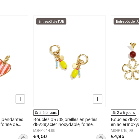
Entrepôt de l'UE
Entrepôt de l'
2 à 5 jours
2 à 5 jours
s pendantes
Boucles d&#39;oreilles en perles
Boucles d&#39
 forme de
d&#39;acier inoxydable, forme
en acier inoxyd
Simple, bijoux
elliptique, collection simple et
collection Dai
MSRP €14,99
MSRP €15,99
mignonne pour le quotidien, bijoux
femmes
€4,50
€4,95