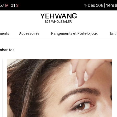
57
M
30
S
✨
Dès 30€ | 1ère l
B2B WHOLESALER
ments
Accessoires
Rangements et Porte-bijoux
Ent
ombantes