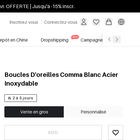
ivr. OFFERTE | Jusqu'à -15% inscr.
Inscrivez-vous
Connectez-vous
repôt en Chine
Dropshipping
Campagnes
Soldes
Boucles D'oreilles Comma Blanc Acier
Inoxydable
2 à 5 jours
Vente en gros
Personnalisé
ADD