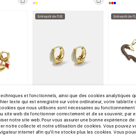
pour femmes
Entrepôt de l'UE
Entrepôt de l'
echniques et fonctionnels, ainsi que des cookies analytiques qu
chier texte qui est enregistré sur votre ordinateur, votre tablett
2 à 5 jours
2 à 5 jours
 cookies que nous utilisons sont nécessaires au fonctionnement 
 en perles
Boucles d&#39;oreilles créoles en
Boucles d&#39
nt au site web de fonctionner correctement et de se souvenir, par 
e en forme de
acier inoxydable, forme irrégulière,
acier inoxydab
ser notre site web.Pour vous assurer une bonne expérience de 
Simple, bijoux
collection Simple Daily Simple, bijoux
collection Dai
MSRP €19,99
MSRP €12,99
notre collecte et notre utilisation de cookies. Vous pouvez v
pour femmes
femmes
€5,95
€3,95
vigateur internet afin qu'il ne stocke plus les cookies. Vous po