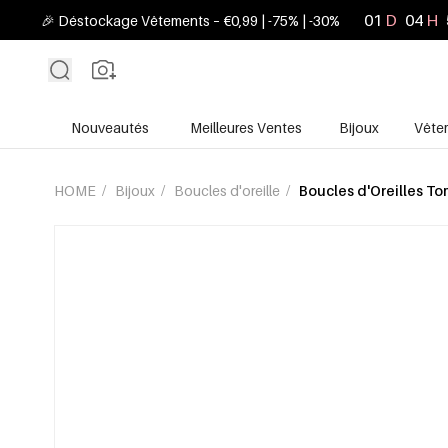
01
D
04
H
🎉 Déstockage Vêtements – €0,99 | -75% | -30%
Nouveautés
Meilleures Ventes
Bijoux
Vête
HOME
/
Bijoux
/
Boucles d'oreille
/
Boucles d'Oreilles T