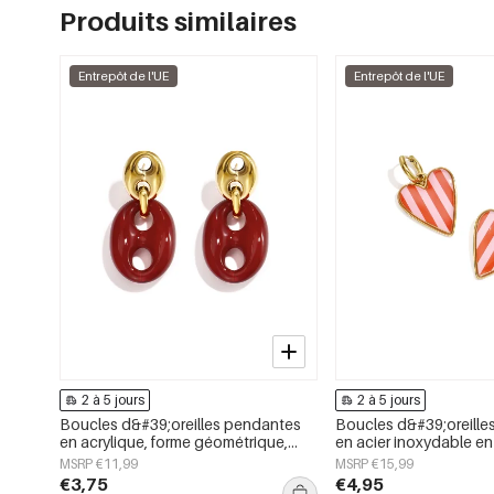
Produits similaires
Entrepôt de l'UE
Entrepôt de l'UE
2 à 5 jours
2 à 5 jours
Boucles d&#39;oreilles pendantes
Boucles d&#39;oreille
en acrylique, forme géométrique,
en acier inoxydable en
collection simple et décontractée
cœur, collection Daily 
MSRP €11,99
MSRP €15,99
pour femmes
pour femmes
€3,75
€4,95