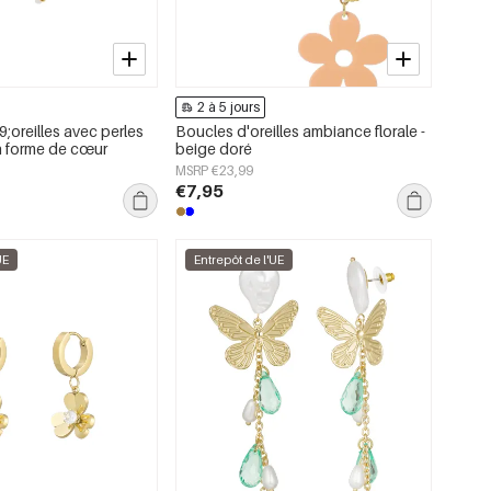
2 à 5 jours
;oreilles avec perles
Boucles d'oreilles ambiance florale -
n forme de cœur
beige doré
MSRP €23,99
€7,95
UE
Entrepôt de l'UE