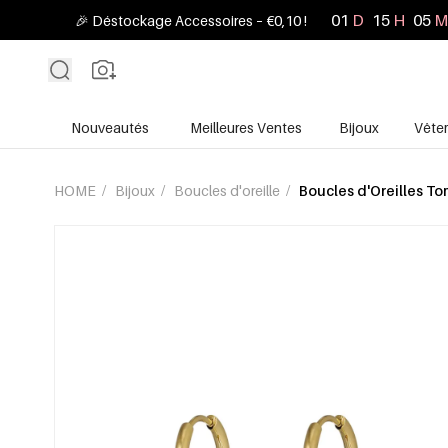
01
D
15
H
05
M
🎉 Déstockage Accessoires – €0,10 !
Nouveautés
Meilleures Ventes
Bijoux
Vête
HOME
/
Bijoux
/
Boucles d'oreille
/
Boucles d'Oreilles T