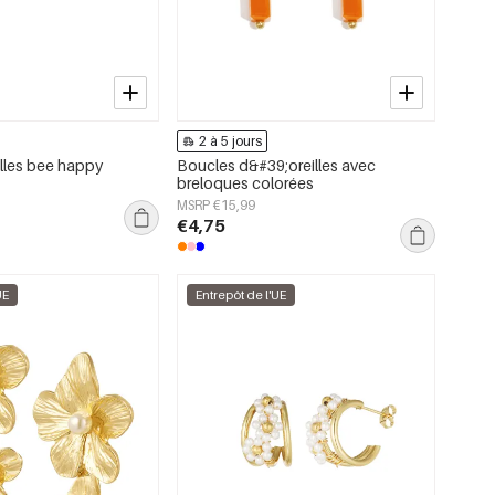
2 à 5 jours
illes bee happy
Boucles d&#39;oreilles avec
breloques colorées
MSRP €15,99
€4,75
UE
Entrepôt de l'UE