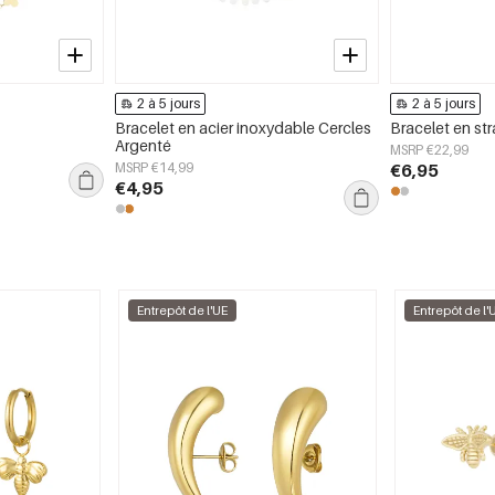
2 à 5 jours
2 à 5 jours
Bracelet en acier inoxydable Cercles
Bracelet en st
Argenté
MSRP €22,99
MSRP €14,99
€6,95
€4,95
Entrepôt de l'UE
Entrepôt de l'