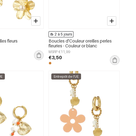
2 à 5 jours
les fleurs
Boucles d'Couleur oreilles perles
fleuries - Couleur or blanc
MSRP €11,99
€3,50
UE
Entrepôt de l'UE