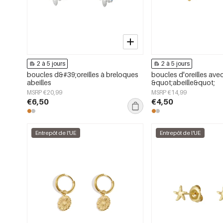
2 à 5 jours
2 à 5 jours
boucles d&#39;oreilles à breloques
boucles d'oreilles ave
abeilles
&quot;abeille&quot;
MSRP €20,99
MSRP €14,99
€6,50
€4,50
Entrepôt de l'UE
Entrepôt de l'UE