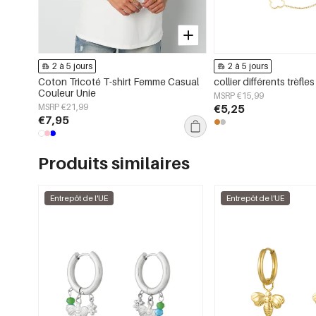
2 à 5 jours
2 à 5 jours
Coton Tricoté T-shirt Femme Casual
collier différents trèfles
Couleur Unie
MSRP €15,99
MSRP €21,99
€5,25
€7,95
Produits similaires
Entrepôt de l'UE
Entrepôt de l'UE