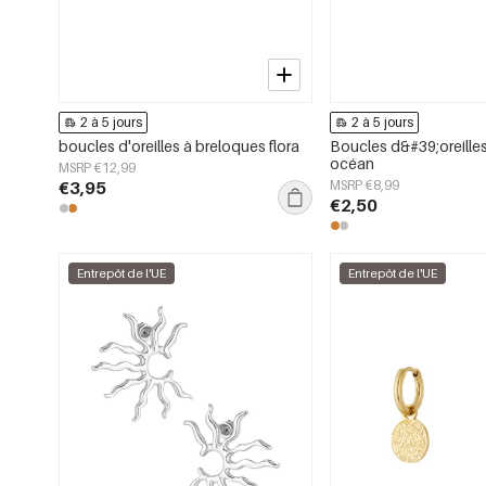
2 à 5 jours
2 à 5 jours
boucles d'oreilles à breloques flora
Boucles d&#39;oreille
océan
MSRP €12,99
€3,95
MSRP €8,99
€2,50
Entrepôt de l'UE
Entrepôt de l'UE