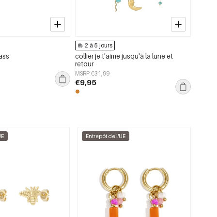
2 à 5 jours
2 à 
rass
collier je t'aime jusqu'à la lune et
bracel
retour
MSRP €
MSRP €31,99
€5,95
€9,95
UE
Entrepôt de l'UE