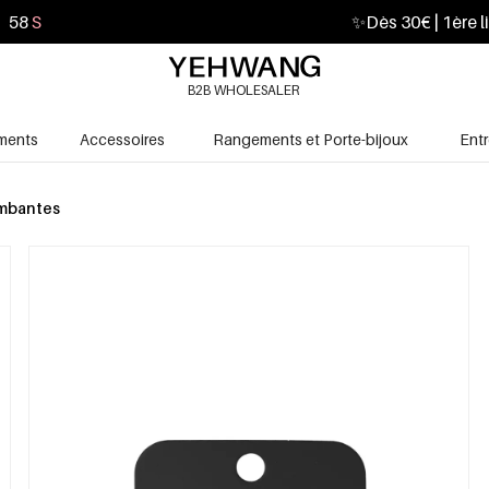
57
S
✨
Dès 30€ | 1ère l
B2B WHOLESALER
ments
Accessoires
Rangements et Porte-bijoux
Ent
ombantes