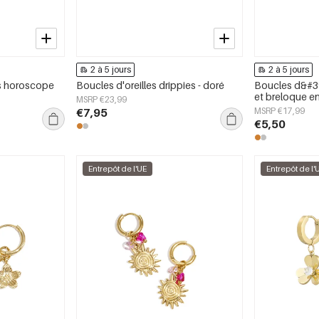
2 à 5 jours
2 à 5 jours
es horoscope
Boucles d'oreilles drippies - doré
Boucles d&#39
et breloque e
MSRP €23,99
€7,95
MSRP €17,99
€5,50
Entrepôt de l'UE
Entrepôt de l'