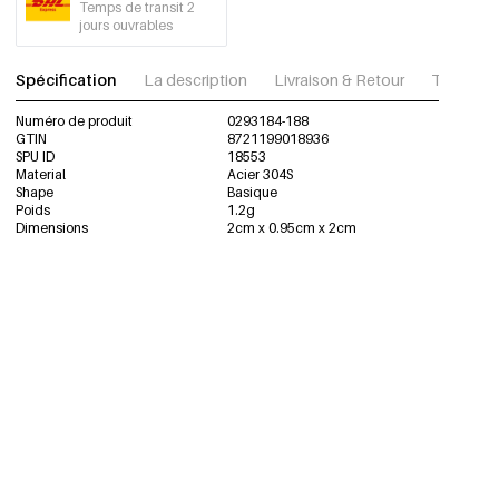
Temps de transit 2
jours ouvrables
Spécification
La description
Livraison & Retour
Télécharg
Numéro de produit
0293184-188
GTIN
8721199018936
SPU ID
18553
Material
Acier 304S
Shape
Basique
Poids
1.2g
Dimensions
2cm x 0.95cm x 2cm