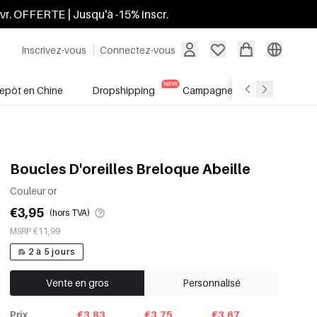
ivr. OFFERTE | Jusqu'à -15% inscr.
Inscrivez-vous
Connectez-vous
repôt en Chine
Dropshipping
Campagnes
Soldes
Boucles D'oreilles Breloque Abeille
Couleur or
€3,95
(hors TVA)
MSRP €11,99
2 à 5 jours
Vente en gros
Personnalisé
Prix
€3.83
€3.75
€3.67