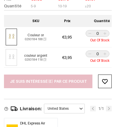
Quantité
5-9
10-19
≥20
SKU
Prix
Quantité
Couleur or
€3,95
0293184-188
Out Of Stock
couleur argent
€3,95
0293184-118
Out Of Stock
JE SUIS INTÉRESSÉ(E) PAR CE PRODUIT
Livraison:
1/1
United States
DHL Express Air