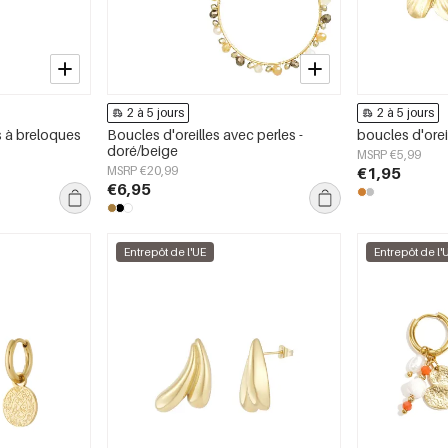
2 à 5 jours
2 à 5 jours
s à breloques
Boucles d'oreilles avec perles -
boucles d'oreil
doré/beige
MSRP €5,99
MSRP €20,99
€1,95
€6,95
Entrepôt de l'UE
Entrepôt de l'