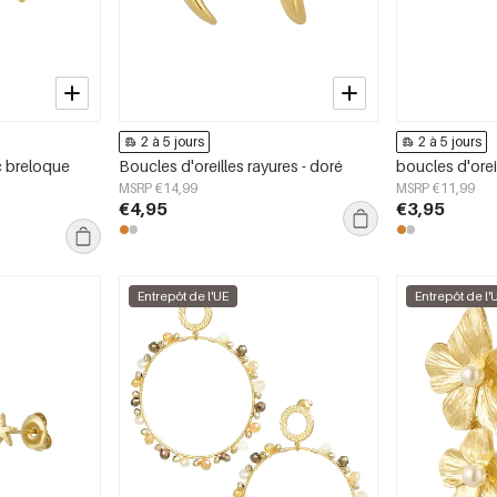
2 à 5 jours
2 à 5 jours
c breloque
Boucles d'oreilles rayures - doré
boucles d'ore
MSRP €14,99
MSRP €11,99
€4,95
€3,95
Entrepôt de l'UE
Entrepôt de l'