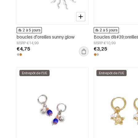
2 à 5 jours
2 à 5 jours
boucles d'oreilles sunny glow
Boucles d&#39;oreill
MSRP €14,99
MSRP €10,99
€4,75
€3,25
Entrepôt de l'UE
Entrepôt de l'UE