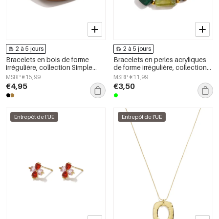
2 à 5 jours
2 à 5 jours
Bracelets en bois de forme
Bracelets en perles acryliques
irrégulière, collection Simple
de forme irrégulière, collection
Daily Simple, bijoux pour
Simple Daily Simple, bijoux pour
MSRP €15,99
MSRP €11,99
femmes
femmes
€4,95
€3,50
Entrepôt de l'UE
Entrepôt de l'UE