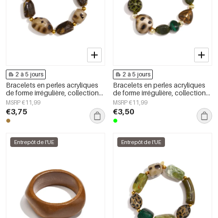
2 à 5 jours
2 à 5 jours
Bracelets en perles acryliques
Bracelets en perles acryliques
de forme irrégulière, collection
de forme irrégulière, collection
Simple Daily Simple, bijoux pour
Simple Daily Simple, bijoux pour
MSRP €11,99
MSRP €11,99
femmes
femmes
€3,75
€3,50
Entrepôt de l'UE
Entrepôt de l'UE