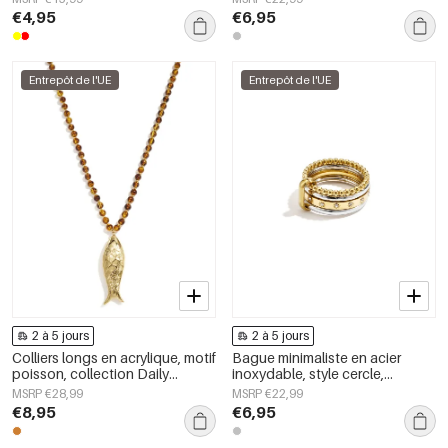
bijoux pour femmes
pour femmes
€4,95
€6,95
Entrepôt de l'UE
Entrepôt de l'UE
2 à 5 jours
2 à 5 jours
Colliers longs en acrylique, motif
Bague minimaliste en acier
poisson, collection Daily
inoxydable, style cercle,
Simple, bijoux pour femmes
collection Daily Simple, bijoux
MSRP €28,99
MSRP €22,99
pour femmes
€8,95
€6,95