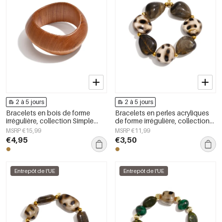
2 à 5 jours
2 à 5 jours
Bracelets en bois de forme
Bracelets en perles acryliques
irrégulière, collection Simple
de forme irrégulière, collection
Daily Simple, bijoux pour
Simple Daily Simple, bijoux pour
MSRP €15,99
MSRP €11,99
femmes
femmes
€4,95
€3,50
Entrepôt de l'UE
Entrepôt de l'UE