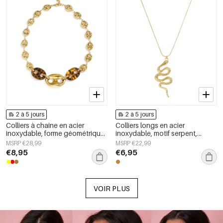
2 à 5 jours
2 à 5 jours
Colliers à chaîne en acier
Colliers longs en acier
inoxydable, forme géométrique,
inoxydable, motif serpent,
collection simple pour le
collection Daily Simple, bijoux
MSRP €28,99
MSRP €22,99
quotidien, bijoux pour femmes
pour femmes
€8,95
€6,95
VOIR PLUS