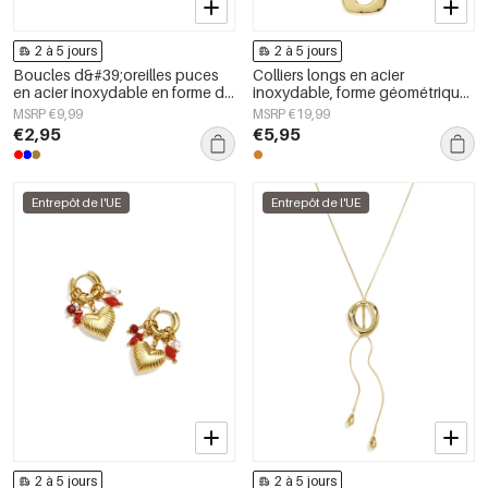
2 à 5 jours
2 à 5 jours
Boucles d&#39;oreilles puces
Colliers longs en acier
en acier inoxydable en forme de
inoxydable, forme géométrique,
cœur, collection Daily Simple,
collection simple pour le
MSRP €9,99
MSRP €19,99
bijoux pour femmes
quotidien, bijoux pour femmes
€2,95
€5,95
Entrepôt de l'UE
Entrepôt de l'UE
2 à 5 jours
2 à 5 jours