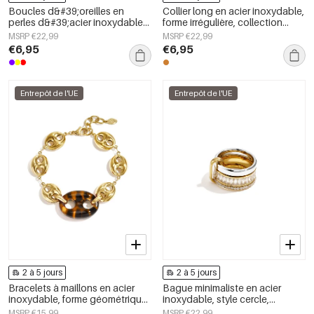
Boucles d&#39;oreilles en
Collier long en acier inoxydable,
perles d&#39;acier inoxydable
forme irrégulière, collection
en forme de cœur, collection
Simple Daily Simple, bijoux pour
MSRP €22,99
MSRP €22,99
Daily Simple, bijoux pour
femmes
€6,95
€6,95
femmes
Entrepôt de l'UE
Entrepôt de l'UE
2 à 5 jours
2 à 5 jours
Bracelets à maillons en acier
Bague minimaliste en acier
inoxydable, forme géométrique,
inoxydable, style cercle,
collection Simple Daily Simple,
collection Daily Simple, bijoux
MSRP €15,99
MSRP €22,99