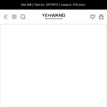
Dès 30€ | 1ère livr. OFFERTE | Jusqu'à -15% inscr.
B2B WHOLESALER