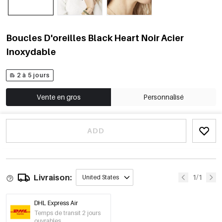
Boucles D'oreilles Black Heart Noir Acier
Inoxydable
2 à 5 jours
Vente en gros
Personnalisé
ADD
Livraison:
1/1
United States
DHL Express Air
Temps de transit 2 jours
ouvrables