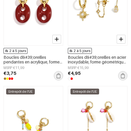
2 à 5 jours
2 à 5 jours
Boucles d&#39;oreilles
Boucles d&#39;oreilles en acier
pendantes en acrylique, forme
inoxydable, forme géométrique,
géométrique, collection simple
collection simple pour le
MSRP €11,99
MSRP €15,99
et décontractée pour femmes
quotidien, bijoux pour femmes
€3,75
€4,95
Entrepôt de l'UE
Entrepôt de l'UE