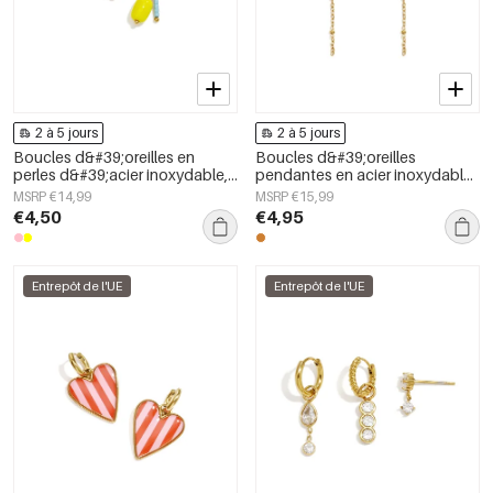
2 à 5 jours
2 à 5 jours
Boucles d&#39;oreilles en
Boucles d&#39;oreilles
perles d&#39;acier inoxydable,
pendantes en acier inoxydable,
forme elliptique, collection
coquillage, collection Simple
MSRP €14,99
MSRP €15,99
simple et mignonne pour le
Simple, bijoux pour femmes
€4,50
€4,95
quotidien, bijoux pour femmes
Entrepôt de l'UE
Entrepôt de l'UE