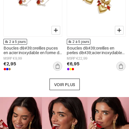
2 à 5 jours
2 à 5 jours
Boucles d&#39;oreilles puces
Boucles d&#39;oreilles en
en acier inoxydable en forme de
perles d&#39;acier inoxydable
cœur, collection Daily Simple,
en forme de cœur, collection
MSRP €9,99
MSRP €22,99
bijoux pour femmes
Daily Simple, bijoux pour
€2,95
€6,95
femmes
VOIR PLUS