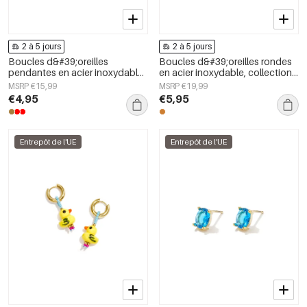
2 à 5 jours
2 à 5 jours
Boucles d&#39;oreilles
Boucles d&#39;oreilles rondes
pendantes en acier inoxydable
en acier inoxydable, collection
en forme de cœur, collection
Daily Simple, bijoux pour
MSRP €15,99
MSRP €19,99
Daily Simple, bijoux pour
femmes
€4,95
€5,95
femmes
Entrepôt de l'UE
Entrepôt de l'UE