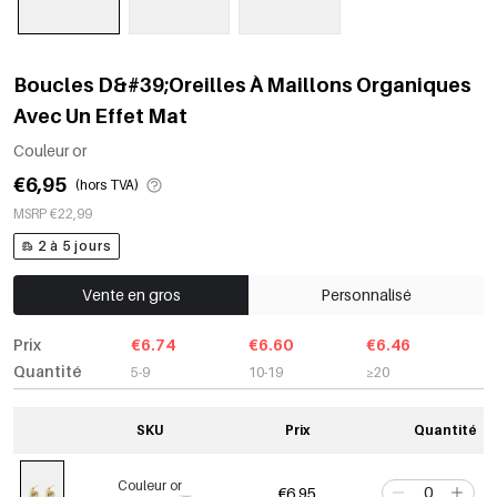
Boucles D&#39;Oreilles À Maillons Organiques
Avec Un Effet Mat
Couleur or
€6,95
(hors TVA)
MSRP €22,99
2 à 5 jours
Vente en gros
Personnalisé
Prix
€6.74
€6.60
€6.46
Quantité
5-9
10-19
≥20
SKU
Prix
Quantité
Couleur or
€6,95