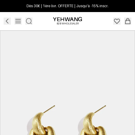
Dès 30€ | 1ère livr. OFFERTE | Jusqu'à -15% inscr.
B2B WHOLESALER