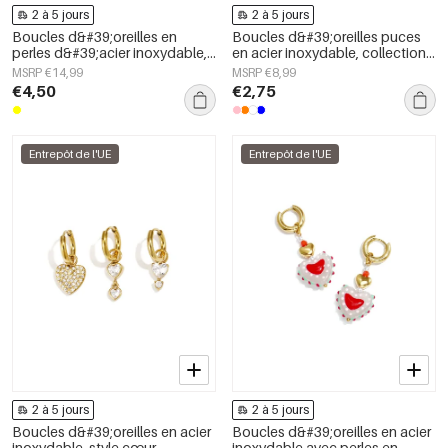
2 à 5 jours
2 à 5 jours
Boucles d&#39;oreilles en
Boucles d&#39;oreilles puces
perles d&#39;acier inoxydable,
en acier inoxydable, collection
motif animal mignon, collection
Simple Daily Simple, bijoux pour
MSRP €14,99
MSRP €8,99
Daily Simple, bijoux pour
femmes
€4,50
€2,75
femmes
Entrepôt de l'UE
Entrepôt de l'UE
2 à 5 jours
2 à 5 jours
Boucles d&#39;oreilles en acier
Boucles d&#39;oreilles en acier
inoxydable, style cœur,
inoxydable avec perles en