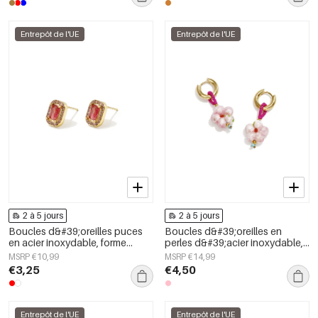
Entrepôt de l'UE
Entrepôt de l'UE
2 à 5 jours
2 à 5 jours
Boucles d&#39;oreilles puces
Boucles d&#39;oreilles en
en acier inoxydable, forme
perles d&#39;acier inoxydable,
géométrique, collection simple
collection florale simple et
MSRP €10,99
MSRP €14,99
pour le quotidien, bijoux pour
mignonne, bijoux pour femmes
€3,25
€4,50
femmes
Entrepôt de l'UE
Entrepôt de l'UE