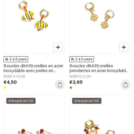
2 à 5 jours
2 à 5 jours
Boucles d&#39;oreilles en acier
Boucles d&#39;oreilles
inoxydable avec perles en
pendantes en acier inoxydable,
forme de poisson, collection
motif trèfle, collection Daily
MSRP €14,99
MSRP €12,99
simple et mignonne pour tous
Simple, bijoux pour femmes
€4,50
€3,95
les jours, bijoux pour femmes
Entrepôt de l'UE
Entrepôt de l'UE