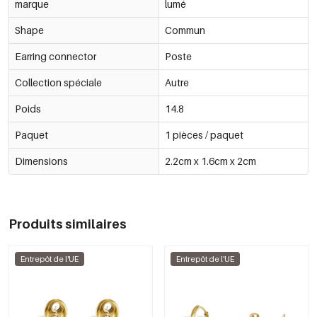
marque
lumé
Shape
Commun
Earring connector
Poste
Collection spéciale
Autre
Poids
14.8
Paquet
1 pièces / paquet
Dimensions
2.2cm x 1.6cm x 2cm
Produits similaires
Entrepôt de l'UE
Entrepôt de l'UE