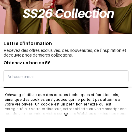
Lettre d’information
Recevez des offres exclusives, des nouveautés, de l’inspiration et
découvrez nos dernières collections.
Obtenez un bon de 5€!
JE M’INSCRIS
Yehwang n'utilise que des cookies techniques et fonctionnels,
ainsi que des cookies analytiques qui ne portent pas atteinte à
votre vie privée. Un cookie est un petit fichier texte qui est
enregistré sur votre ordinateur, votre tablette ou votre smartphone
INFORMATIONS
lors de votre première visite sur ce site Web.Les cookies que nous
utilisons sont nécessaires au fonctionnement technique du site
web et à votre facilité d'utilisation. Ils permettent au site web de
fonctionner correctement et de se souvenir, par exemple, de vos