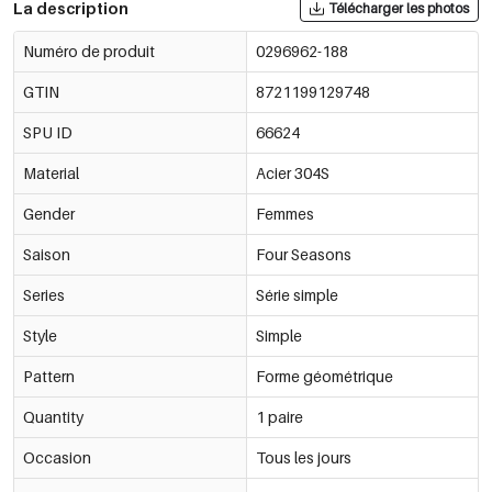
La description
Télécharger les photos
Numéro de produit
0296962-188
GTIN
8721199129748
SPU ID
66624
Material
Acier 304S
Gender
Femmes
Saison
Four Seasons
Series
Série simple
Style
Simple
Pattern
Forme géométrique
Quantity
1 paire
Occasion
Tous les jours