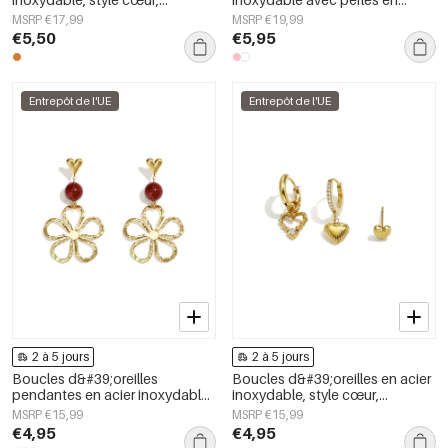
collection simple, bijoux pour
forme de cœur, collection Daily
MSRP €17,99
MSRP €19,99
femmes
Simple, bijoux pour femmes
€5,50
€5,95
Entrepôt de l'UE
Entrepôt de l'UE
2 à 5 jours
2 à 5 jours
Boucles d&#39;oreilles
Boucles d&#39;oreilles en acier
pendantes en acier inoxydable,
inoxydable, style cœur,
motif fleur, collection Daily
collection Daily Simple, bijoux
MSRP €15,99
MSRP €15,99
Simple, bijoux pour femmes
pour femmes
€4,95
€4,95