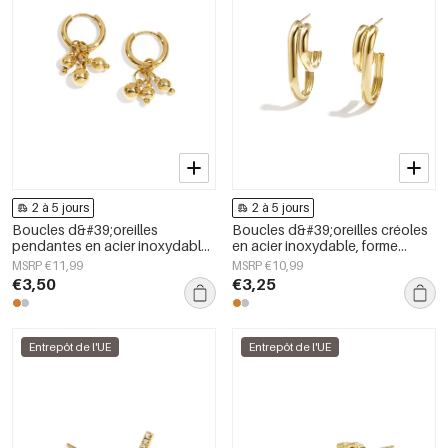
2 à 5 jours
2 à 5 jours
Boucles d&#39;oreilles
Boucles d&#39;oreilles créoles
pendantes en acier inoxydable,
en acier inoxydable, forme
forme irrégulière, série
géométrique, collection simple
MSRP €11,99
MSRP €10,99
décontractée, simple et
et décontractée pour femmes
€3,50
€3,25
quotidienne, bijoux pour
femmes
Entrepôt de l'UE
Entrepôt de l'UE