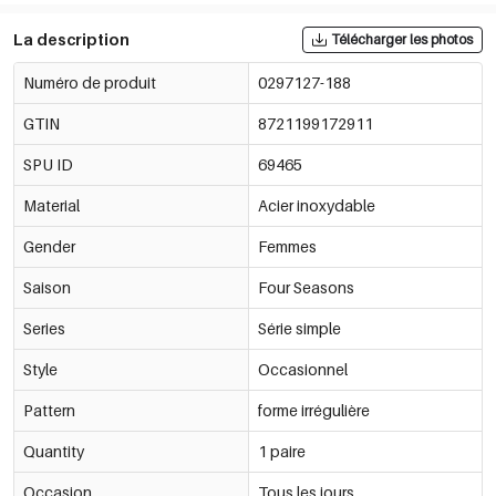
La description
Télécharger les photos
Numéro de produit
0297127-188
GTIN
8721199172911
SPU ID
69465
Material
Acier inoxydable
Gender
Femmes
Saison
Four Seasons
Series
Série simple
Style
Occasionnel
Pattern
forme irrégulière
Quantity
1 paire
Occasion
Tous les jours