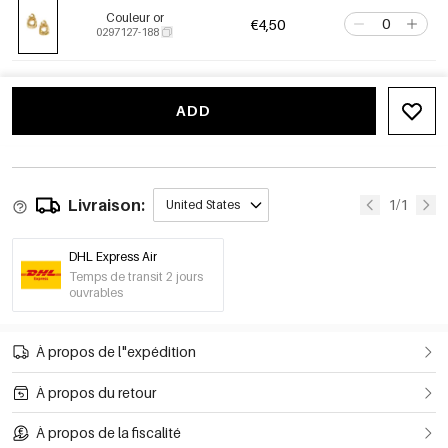
Couleur or
€4,50
0297127-188
ADD
Livraison:
1/1
United States
DHL Express Air
Temps de transit 2 jours
ouvrables
À propos de l"expédition
À propos du retour
À propos de la fiscalité