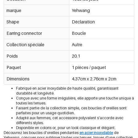
marque
Yehwang
Shape
Déclaration
Earring connector
Boucle
Collection spéciale
Autre
Poids
20.1
Paquet
1 pièces / paquet
Dimensions
4.37cm x 2.76cm x 2cm
Fabriqué en acier inoxydable de haute qualité, garantissant
durabilité et longévité.
Conçue avec une forme irrégulière, elle apporte une touche unique à
toutes les tenues.
Faisant partie de la collection simple, ces boucles d'oreilles sont
parfaites pour un usage quotidien.
Adapté aux femmes, cet accessoire polyvalent s'accorde avec
différents styles.
Disponible en coloris or, pour un look classique et élégant.
Découvrez les boucles d'oreilles pendantes
en acier inoxydable
de
Yehwang, conçues pour sublimer toutes vos tenues. Issues d'une collection