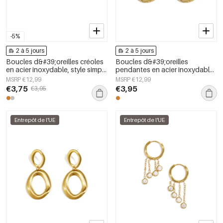
-5%
2 à 5 jours
2 à 5 jours
Boucles d&#39;oreilles créoles
Boucles d&#39;oreilles
en acier inoxydable, style simple
pendantes en acier inoxydable,
et quotidien, collection de
style rond, collection
MSRP €12,99
MSRP €12,99
bijoux pour femmes
décontractée et simple pour
€3,75
€3,95
€3,95
femmes
Entrepôt de l'UE
Entrepôt de l'UE