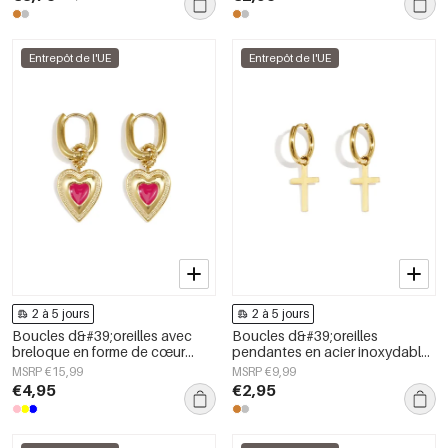
Entrepôt de l'UE
Entrepôt de l'UE
2 à 5 jours
2 à 5 jours
Boucles d&#39;oreilles avec
Boucles d&#39;oreilles
breloque en forme de cœur
pendantes en acier inoxydable,
coloré
style croix, collection Daily
MSRP €15,99
MSRP €9,99
Simple, bijoux pour femmes
€4,95
€2,95