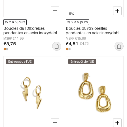
-5%
2 à 5 jours
2 à 5 jours
Boucles d&#39;oreilles
Boucles d&#39;oreilles
pendantes en acier inoxydable,
pendantes en acier inoxydable,
forme irrégulière, collection
forme irrégulière, collection
MSRP €11,99
MSRP €15,99
simple et décontractée pour
simple et décontractée pour
€3,75
€4,51
€4,75
femmes
femmes
Entrepôt de l'UE
Entrepôt de l'UE