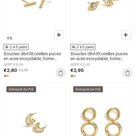
-5%
2 à 5 jours
2 à 5 jours
Boucles d&#39;oreilles puces
Boucles d&#39;oreilles puces
en acier inoxydable, forme
en acier inoxydable, forme
irrégulière, collection
irrégulière, collection
MSRP €9,99
MSRP €9,99
décontractée et simple pour
décontractée et simple pour
€2,80
€2,95
€2,95
femmes
femmes
Entrepôt de l'UE
Entrepôt de l'UE