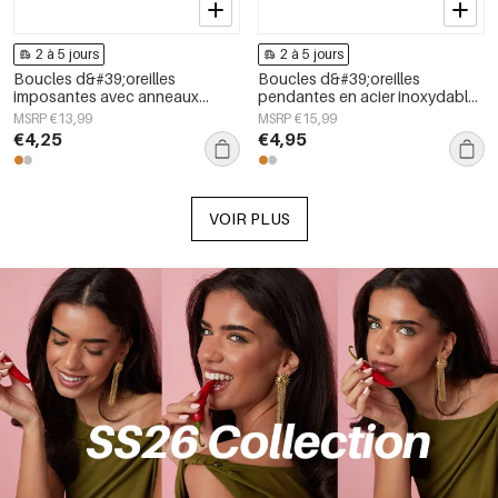
2 à 5 jours
2 à 5 jours
Boucles d&#39;oreilles
Boucles d&#39;oreilles
imposantes avec anneaux
pendantes en acier inoxydable,
organiques
style rond, collection
MSRP €13,99
MSRP €15,99
décontractée et simple pour
€4,25
€4,95
femmes
VOIR PLUS