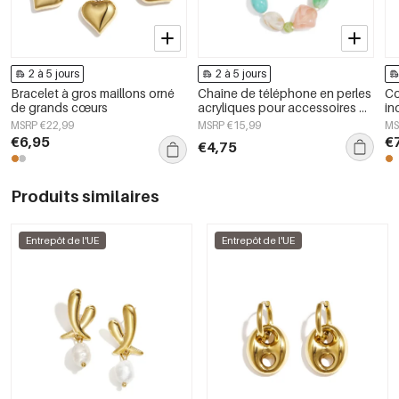
2 à 5 jours
2 à 5 jours
Bracelet à gros maillons orné
Chaîne de téléphone en perles
Co
de grands cœurs
acryliques pour accessoires du
in
quotidien
co
MSRP €22,99
MSRP €15,99
MS
si
€6,95
€
€4,75
Produits similaires
Entrepôt de l'UE
Entrepôt de l'UE