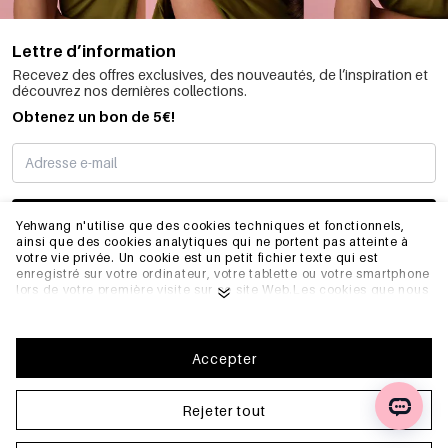
Lettre d’information
Recevez des offres exclusives, des nouveautés, de l’inspiration et
découvrez nos dernières collections.
Obtenez un bon de 5€!
JE M’INSCRIS
Yehwang n'utilise que des cookies techniques et fonctionnels,
ainsi que des cookies analytiques qui ne portent pas atteinte à
votre vie privée. Un cookie est un petit fichier texte qui est
enregistré sur votre ordinateur, votre tablette ou votre smartphone
INFORMATIONS
lors de votre première visite sur ce site Web.Les cookies que nous
utilisons sont nécessaires au fonctionnement technique du site
web et à votre facilité d'utilisation. Ils permettent au site web de
fonctionner correctement et de se souvenir, par exemple, de vos
GÉNÉRAL
préférences. Ils nous permettent également d'optimiser notre site
Accepter
web.Pour vous assurer une bonne expérience de navigation et
d'achat sur Yehwang, nous vous recommandons d'accepter notre
collecte et notre utilisation de cookies. Vous pouvez vous
Rejeter tout
FAQ
désinscrire des cookies en ajustant les paramètres de votre
navigateur internet afin qu'il ne stocke plus les cookies. Vous