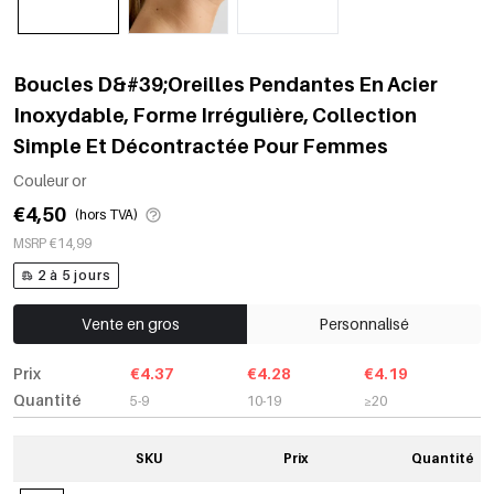
Boucles D&#39;Oreilles Pendantes En Acier
Inoxydable, Forme Irrégulière, Collection
Simple Et Décontractée Pour Femmes
Couleur or
€4,50
(hors TVA)
MSRP €14,99
2 à 5 jours
Vente en gros
Personnalisé
Prix
€4.37
€4.28
€4.19
Quantité
5-9
10-19
≥20
SKU
Prix
Quantité