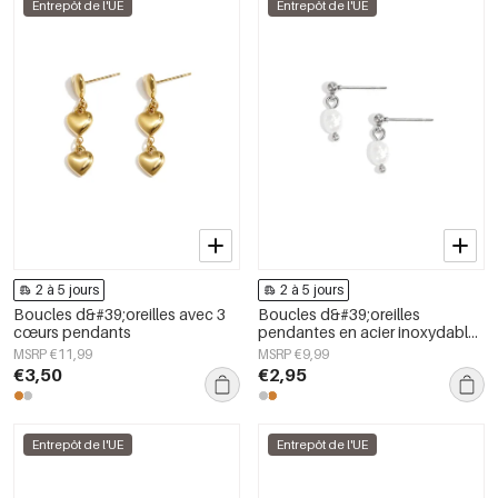
Entrepôt de l'UE
Entrepôt de l'UE
2 à 5 jours
2 à 5 jours
Boucles d&#39;oreilles avec 3
Boucles d&#39;oreilles
cœurs pendants
pendantes en acier inoxydable,
forme irrégulière, collection
MSRP €11,99
MSRP €9,99
décontractée et simple pour
€3,50
€2,95
femmes
Entrepôt de l'UE
Entrepôt de l'UE