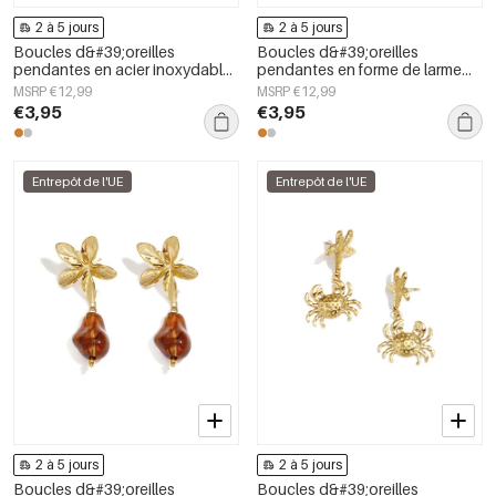
2 à 5 jours
2 à 5 jours
Boucles d&#39;oreilles
Boucles d&#39;oreilles
pendantes en acier inoxydable,
pendantes en forme de larme
forme irrégulière, collection
avec motif
MSRP €12,99
MSRP €12,99
Simple Daily Simple, bijoux pour
€3,95
€3,95
femmes
Entrepôt de l'UE
Entrepôt de l'UE
2 à 5 jours
2 à 5 jours
Boucles d&#39;oreilles
Boucles d&#39;oreilles