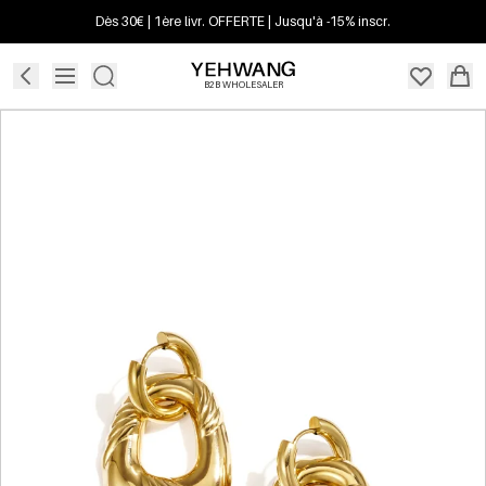
Dès 30€ | 1ère livr. OFFERTE | Jusqu'à -15% inscr.
B2B WHOLESALER