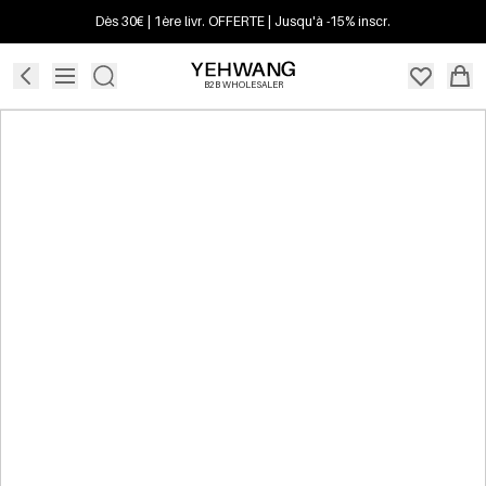
Dès 30€ | 1ère livr. OFFERTE | Jusqu'à -15% inscr.
B2B WHOLESALER