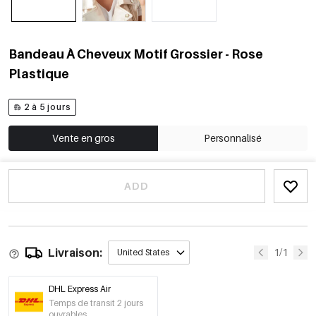
Bandeau À Cheveux Motif Grossier - Rose
Plastique
2 à 5 jours
Vente en gros
Personnalisé
ADD
Livraison:
1/1
United States
DHL Express Air
Temps de transit 2 jours
ouvrables