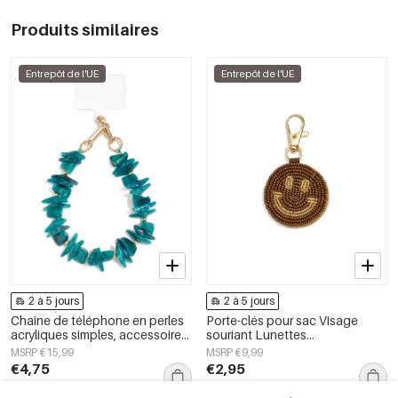
Produits similaires
Entrepôt de l'UE
Entrepôt de l'UE
2 à 5 jours
2 à 5 jours
Chaîne de téléphone en perles
Porte-clés pour sac Visage
acryliques simples, accessoires
souriant Lunettes
du quotidien
décontractées Accessoires du
MSRP €15,99
MSRP €9,99
quotidien
€4,75
€2,95
+3