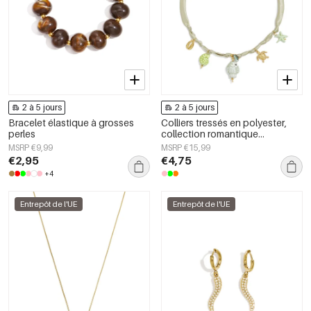
2 à 5 jours
2 à 5 jours
Bracelet élastique à grosses
Colliers tressés en polyester,
perles
collection romantique
« Poisson, vacances, plage »,
MSRP €9,99
MSRP €15,99
bijoux pour femmes
€2,95
€4,75
+4
Entrepôt de l'UE
Entrepôt de l'UE