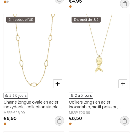
€4,95
Entrepôt de l'UE
Entrepôt de l'UE
2 à 5 jours
2 à 5 jours
Chaîne longue ovale en acier
Colliers longs en acier
inoxydable, collection simple et
inoxydable, motif poisson,
quotidienne, bijou pour femme
collection décontractée et
MSRP €28,99
MSRP €20,99
simple pour femmes
€8,95
€6,50