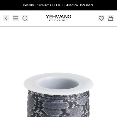
Dès 30€ | 1ère livr. OFFERTE | Jusqu'à -15% inscr.
B2B WHOLESALER