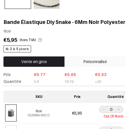
Bande Élastique Diy Snake - 6Mm Noir Polyester
Noir
€5,95
(hors TVA)
2 à 5 jours
Vente en gros
Personnalisé
Prix
€5.77
€5.65
€5.53
Quantité
5-9
10-19
≥20
SKU
Prix
Quantité
Noir
€5,95
0220685-003
Out Of Stock