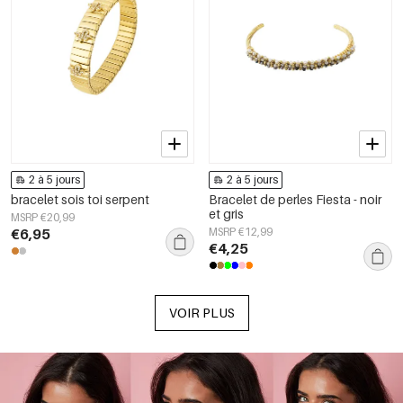
2 à 5 jours
2 à 5 jours
bracelet sois toi serpent
Bracelet de perles Fiesta - noir
et gris
MSRP €20,99
€6,95
MSRP €12,99
€4,25
VOIR PLUS