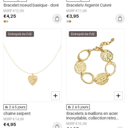
Bracelet noeud basique - doré
Braceletv Argenté Cuivré
MSRP €12,99
MSRP €11,99
€4,25
€3,95
Entrepôt de l'UE
Entrepôt de l'UE
2 à 5 jours
2 à 5 jours
chaîne serpent
Bracelets à maillons en acier
inoxydable, collection rétro
MSRP €14,99
classique pour femmes
€4,95
MSRP €15,99