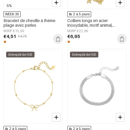
-5%
WEEK 35
2 à 5 jours
Bracelet de cheville à thème
Colliers longs en acier
plage avec perles
inoxydable, motif animal,
collection Daily Simple, bijoux
MSRP €15,99
MSRP €22,99
pour femmes
€4,51
€6,95
€4,75
Entrepôt de l'UE
Entrepôt de l'UE
2 à 5 jours
2 à 5 jours