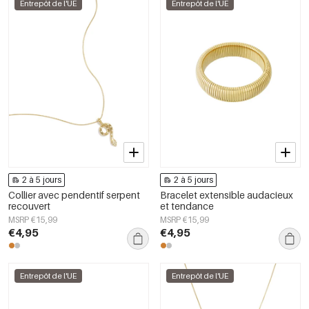
Entrepôt de l'UE
Entrepôt de l'UE
2 à 5 jours
2 à 5 jours
Collier avec pendentif serpent
Bracelet extensible audacieux
recouvert
et tendance
MSRP €15,99
MSRP €15,99
€4,95
€4,95
Entrepôt de l'UE
Entrepôt de l'UE