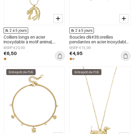
2 à 5 jours
2 à 5 jours
Colliers longs en acier
Boucles d&#39;oreilles
inoxydable à motif animal,
pendantes en acier inoxydable,
bijoux décontractés pour
style serpent, collection Daily
MSRP €20,99
MSRP €15,99
femmes au quotidien
Simple, bijoux pour femmes
€6,50
€4,95
Entrepôt de l'UE
Entrepôt de l'UE