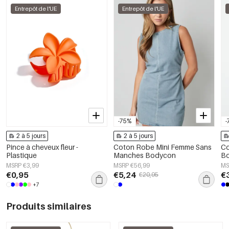
Entrepôt de l'UE
Entrepôt de l'UE
-75%
-
2 à 5 jours
2 à 5 jours
Pince à cheveux fleur -
Coton Robe Mini Femme Sans
Co
Plastique
Manches Bodycon
Bo
MSRP €3,99
MSRP €56,99
MS
€0,95
€5,24
€
€20,95
+7
Produits similaires