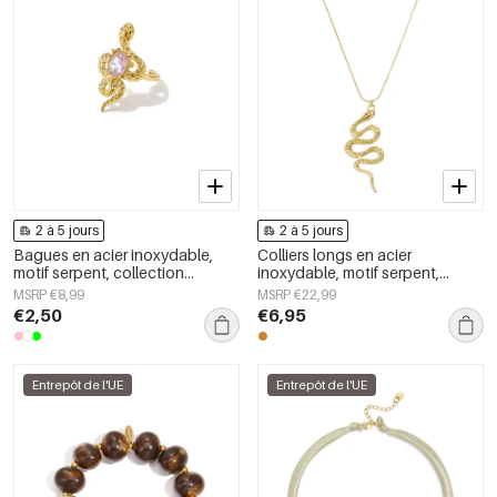
2 à 5 jours
2 à 5 jours
Bagues en acier inoxydable,
Colliers longs en acier
motif serpent, collection
inoxydable, motif serpent,
classique et luxueuse pour
collection Daily Simple, bijoux
MSRP €8,99
MSRP €22,99
femmes, idéales pour les fêtes
pour femmes
€2,50
€6,95
et les soirées.
Entrepôt de l'UE
Entrepôt de l'UE