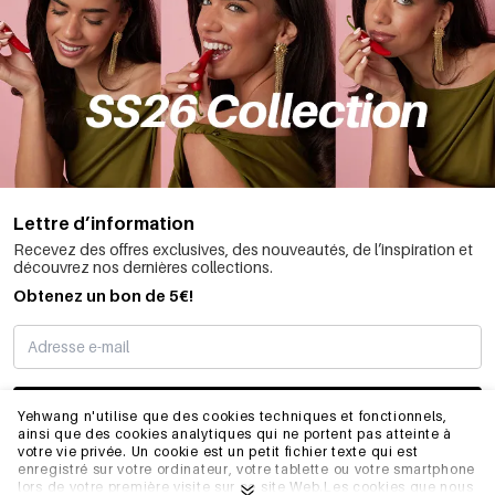
Lettre d’information
Recevez des offres exclusives, des nouveautés, de l’inspiration et
découvrez nos dernières collections.
Obtenez un bon de 5€!
JE M’INSCRIS
Yehwang n'utilise que des cookies techniques et fonctionnels,
ainsi que des cookies analytiques qui ne portent pas atteinte à
votre vie privée. Un cookie est un petit fichier texte qui est
enregistré sur votre ordinateur, votre tablette ou votre smartphone
INFORMATIONS
lors de votre première visite sur ce site Web.Les cookies que nous