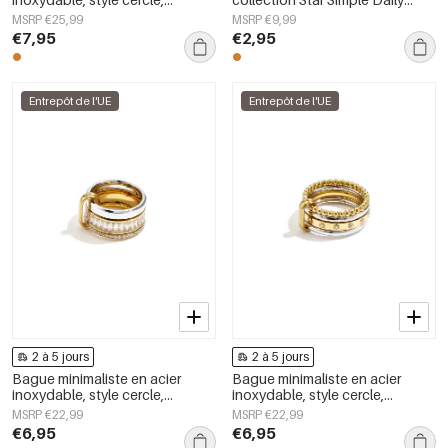
collection Daily Simple, bijoux
Simple, bijoux pour femmes
MSRP €25,99
MSRP €9,99
pour femmes
€7,95
€2,95
Entrepôt de l'UE
Entrepôt de l'UE
2 à 5 jours
2 à 5 jours
Bague minimaliste en acier
Bague minimaliste en acier
inoxydable, style cercle,
inoxydable, style cercle,
collection Daily Simple, bijoux
collection Daily Simple, bijoux
MSRP €22,99
MSRP €22,99
pour femmes
pour femmes
€6,95
€6,95