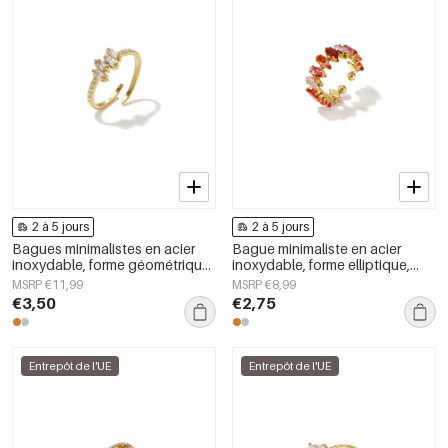
2 à 5 jours
2 à 5 jours
Bagues minimalistes en acier
Bague minimaliste en acier
inoxydable, forme géométrique,
inoxydable, forme elliptique,
collection Simple Daily Simple,
collection simple et
MSRP €11,99
MSRP €8,99
bijoux pour femmes
décontractée pour femme.
€3,50
€2,75
Entrepôt de l'UE
Entrepôt de l'UE