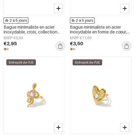
2 à 5 jours
2 à 5 jours
Bague minimaliste en acier
Bague minimaliste en acier
inoxydable, croix, collection
inoxydable en forme de cœur,
simple pour le quotidien, bijoux
collection Daily Simple, bijoux
MSRP €9,99
MSRP €11,99
pour femmes
pour femmes
€2,95
€3,50
Entrepôt de l'UE
Entrepôt de l'UE