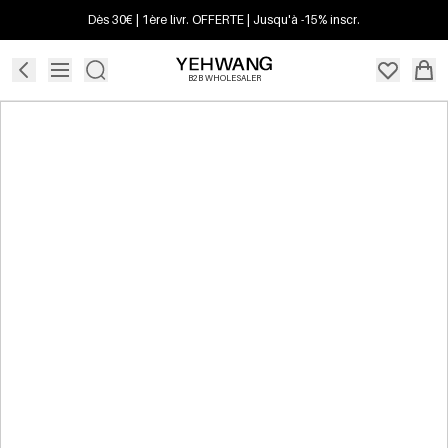
Dès 30€ | 1ère livr. OFFERTE | Jusqu'à -15% inscr.
B2B WHOLESALER