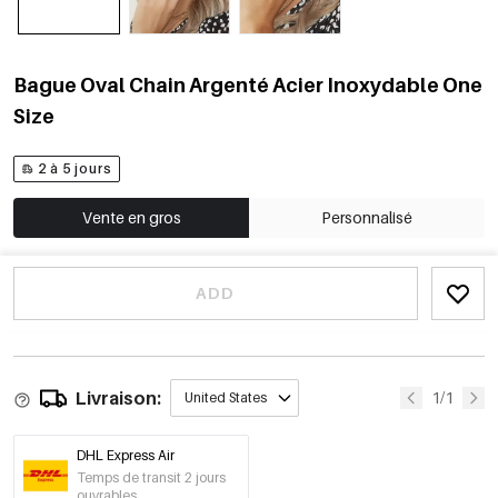
Bague Oval Chain Argenté Acier Inoxydable One
Size
2 à 5 jours
Vente en gros
Personnalisé
ADD
Livraison:
1/1
United States
DHL Express Air
Temps de transit 2 jours
ouvrables