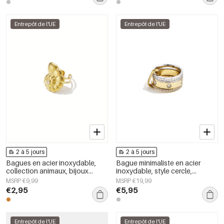
Entrepôt de l'UE
Entrepôt de l'UE
2 à 5 jours
2 à 5 jours
Bagues en acier inoxydable,
Bague minimaliste en acier
collection animaux, bijoux
inoxydable, style cercle,
simples pour femmes
collection Daily Simple, bijoux
MSRP €9,99
MSRP €19,99
pour femmes
€2,95
€5,95
Entrepôt de l'UE
Entrepôt de l'UE