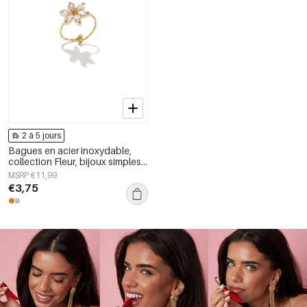
2 à 5 jours
Bagues en acier inoxydable,
collection Fleur, bijoux simples
pour femmes
MSRP €11,99
€3,75