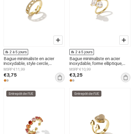
2 à 5 jours
2 à 5 jours
Bague minimaliste en acier
Bague minimaliste en acier
inoxydable, style cercle,
inoxydable, forme elliptique,
collection Daily Simple, bijoux
collection Simple Daily Simple,
MSRP €11,99
MSRP €10,99
pour femmes
bijoux pour femmes
€3,75
€3,25
Entrepôt de l'UE
Entrepôt de l'UE