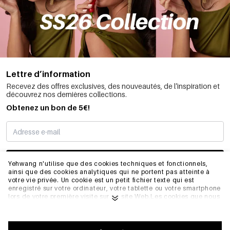
Lettre d’information
Recevez des offres exclusives, des nouveautés, de l’inspiration et
découvrez nos dernières collections.
Obtenez un bon de 5€!
JE M’INSCRIS
Yehwang n'utilise que des cookies techniques et fonctionnels,
ainsi que des cookies analytiques qui ne portent pas atteinte à
votre vie privée. Un cookie est un petit fichier texte qui est
enregistré sur votre ordinateur, votre tablette ou votre smartphone
INFORMATIONS
lors de votre première visite sur ce site Web.Les cookies que nous
utilisons sont nécessaires au fonctionnement technique du site
web et à votre facilité d'utilisation. Ils permettent au site web de
fonctionner correctement et de se souvenir, par exemple, de vos
GÉNÉRAL
préférences. Ils nous permettent également d'optimiser notre site