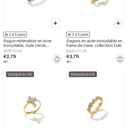
2 à 5 jours
2 à 5 jours
Bague minimaliste en acier
Bagues en acier inoxydable en
inoxydable, style cercle,
forme de cœur, collection Daily
collection Daily Simple, bijoux
Simple, bijoux pour femmes
MSRP €8,99
MSRP €11,99
pour femmes
€2,75
€3,75
Entrepôt de l'UE
Entrepôt de l'UE