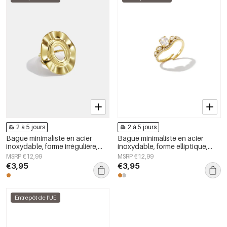
2 à 5 jours
2 à 5 jours
Bague minimaliste en acier
Bague minimaliste en acier
inoxydable, forme irrégulière,
inoxydable, forme elliptique,
collection Simple Daily Simple,
collection Simple Daily Simple,
MSRP €12,99
MSRP €12,99
bijoux pour femmes
bijoux pour femmes
€3,95
€3,95
Entrepôt de l'UE