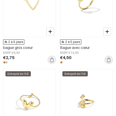
2 à 5 jours
2 à 5 jours
bague gros coeur
Bague avec cœur
MSRP €8,99
MSRP €14,99
€2,75
€4,50
Entrepôt de l'UE
Entrepôt de l'UE