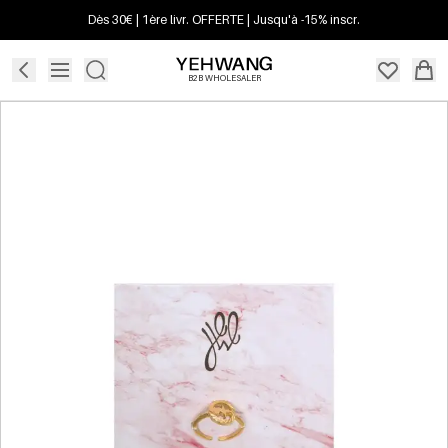
Dès 30€ | 1ère livr. OFFERTE | Jusqu'à -15% inscr.
B2B WHOLESALER