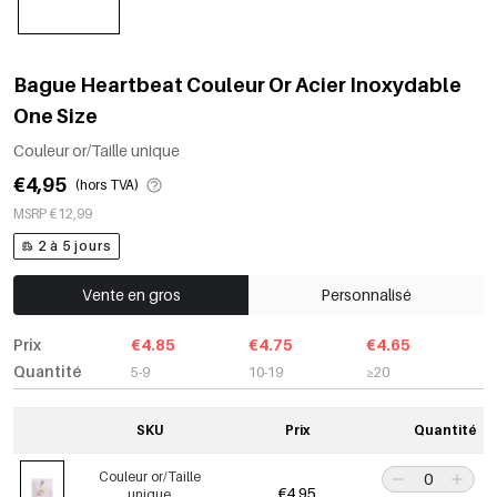
Bague Heartbeat Couleur Or Acier Inoxydable
One Size
Couleur or/Taille unique
€4,95
(hors TVA)
MSRP €12,99
2 à 5 jours
Vente en gros
Personnalisé
Prix
€4.85
€4.75
€4.65
Quantité
5-9
10-19
≥20
SKU
Prix
Quantité
Couleur or/Taille
€4,95
unique