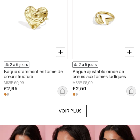
2 à 5 jours
2 à 5 jours
Bague statement en forme de
Bague ajustable ornée de
cœur structuré
cœurs aux formes ludiques
MSRP €9,99
MSRP €8,99
€2,95
€2,50
VOIR PLUS