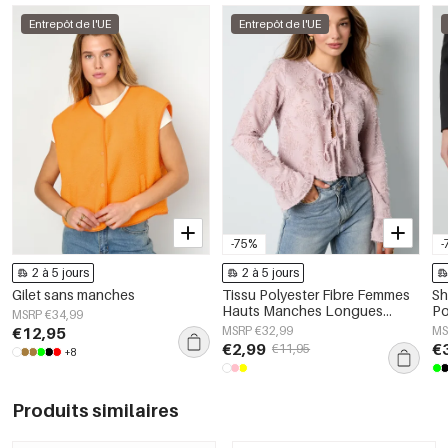
Entrepôt de l'UE
Entrepôt de l'UE
-75%
-
2 à 5 jours
2 à 5 jours
Gilet sans manches
Tissu Polyester Fibre Femmes
Sh
Hauts Manches Longues
Po
MSRP €34,99
Élégant Couleur Unie
Pr
€12,95
MSRP €32,99
MS
Printemps/Été
€2,99
€
€11,95
+8
Produits similaires