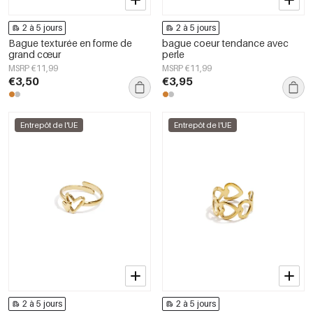
2 à 5 jours
2 à 5 jours
Bague texturée en forme de
bague coeur tendance avec
grand cœur
perle
MSRP €11,99
MSRP €11,99
€3,50
€3,95
Entrepôt de l'UE
Entrepôt de l'UE
2 à 5 jours
2 à 5 jours