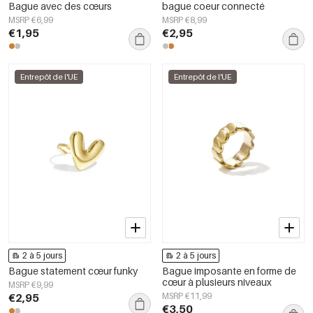
Bague avec des cœurs
bague coeur connecté
MSRP €6,99
MSRP €8,99
€1,95
€2,95
Entrepôt de l'UE
Entrepôt de l'UE
2 à 5 jours
2 à 5 jours
Bague statement cœur funky
Bague imposante en forme de
cœur à plusieurs niveaux
MSRP €9,99
€2,95
MSRP €11,99
€3,50