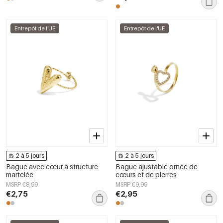
Entrepôt de l'UE
Entrepôt de l'UE
2 à 5 jours
2 à 5 jours
Bague avec cœur à structure
Bague ajustable ornée de
martelée
cœurs et de pierres
MSRP €8,99
MSRP €9,99
€2,75
€2,95