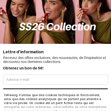
Lettre d’information
Recevez des offres exclusives, des nouveautés, de l’inspiration et
découvrez nos dernières collections.
Obtenez un bon de 5€!
JE M’INSCRIS
Yehwang n'utilise que des cookies techniques et fonctionnels,
ainsi que des cookies analytiques qui ne portent pas atteinte à
votre vie privée. Un cookie est un petit fichier texte qui est
enregistré sur votre ordinateur, votre tablette ou votre smartphone
INFORMATIONS
lors de votre première visite sur ce site Web.Les cookies que nous