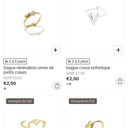
2 à 5 jours
2 à 5 jours
Bague minimaliste ornée de
bague coeur esthétique
petits cœurs
MSRP €7,99
MSRP €8,99
€2,50
€2,50
Entrepôt de l'UE
Entrepôt de l'UE