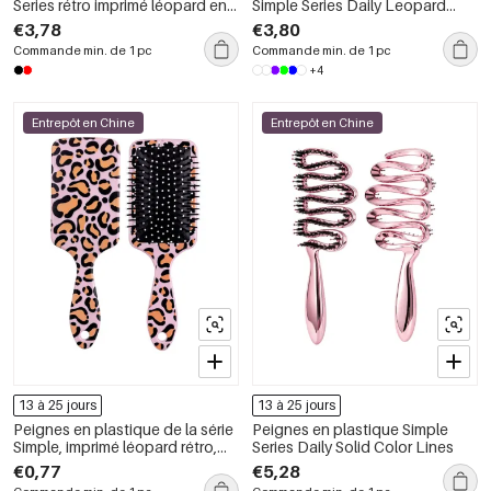
Series rétro imprimé léopard en
Simple Series Daily Leopard
polyester
Print Mixte Color Gradient Color
€3,78
€3,80
Commande min. de 1 pc
Commande min. de 1 pc
+4
Entrepôt en Chine
Entrepôt en Chine
13 à 25 jours
13 à 25 jours
Peignes en plastique de la série
Peignes en plastique Simple
Simple, imprimé léopard rétro,
Series Daily Solid Color Lines
couleurs assorties
€0,77
€5,28