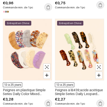
gamme Simple Series
Cherry
€0,96
€0,75
Commande min. de 1 pc
Commande min. de 1 pc
Entrepôt en Chine
Entrepôt en Chine
13 à 25 jours
13 à 25 jours
Peignes en plastique Simple
Peignes à l&#39;acide acétique
Series Daily Color Mixed
Simple Series Daily Leopard
Gradient Color pour usage
Print Mixte Color Gradient Color
€3,28
€2,27
quotidien
Commande min. de 1 pc
Commande min. de 1 pc