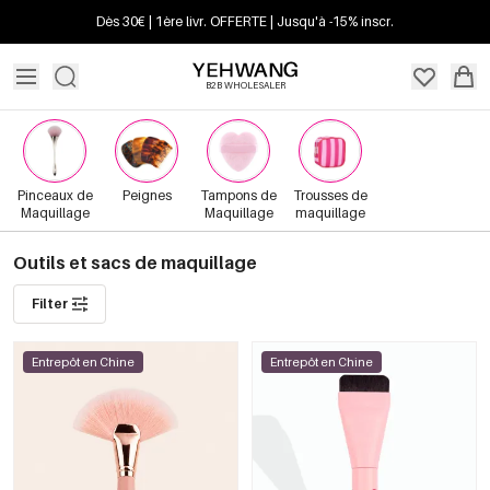
Dès 30€ | 1ère livr. OFFERTE | Jusqu'à -15% inscr.
B2B WHOLESALER
Pinceaux de
Peignes
Tampons de
Trousses de
Maquillage
Maquillage
maquillage
Outils et sacs de maquillage
Filter
Entrepôt en Chine
Entrepôt en Chine