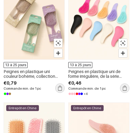
13 à 25 jours
13 à 25 jours
Peignes en plastique uni
Peignes en plastique uni de
couleur bohème, collection
forme irrégulière, de la série
Simple Series
Simple, pour un usage quotidien
€0,79
€0,46
Commande min. de 1 pc
Commande min. de 1 pc
+4
Entrepôt en Chine
Entrepôt en Chine