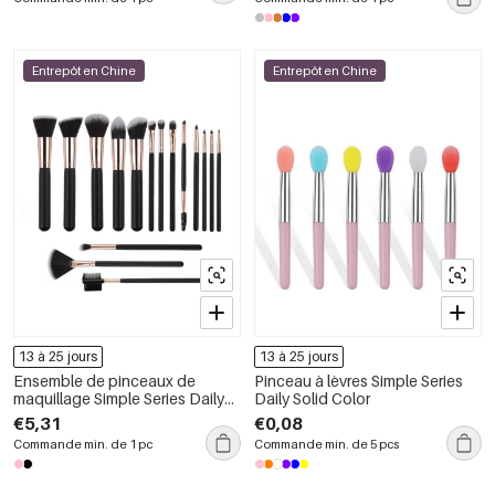
Entrepôt en Chine
Entrepôt en Chine
13 à 25 jours
13 à 25 jours
Ensemble de pinceaux de
Pinceau à lèvres Simple Series
maquillage Simple Series Daily
Daily Solid Color
Solid Color
€5,31
€0,08
Commande min. de 1 pc
Commande min. de 5 pcs