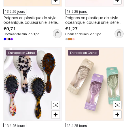
13 à 25 jours
13 à 25 jours
Peignes en plastique de style
Peignes en plastique de style
océanique, couleur unie, série
océanique, couleur unie, série
Simple
Simple
€0,71
€1,27
Commande min. de 1 pc
Commande min. de 1 pc
Entrepôt en Chine
Entrepôt en Chine
13 à 25 jours
13 à 25 jours