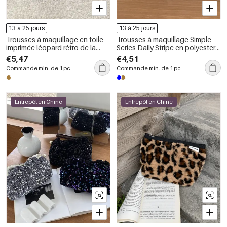
13 à 25 jours
13 à 25 jours
Trousses à maquillage en toile
Trousses à maquillage Simple
imprimée léopard rétro de la
Series Daily Stripe en polyester
série Luxueuse
multicolores
€5,47
€4,51
Commande min. de 1 pc
Commande min. de 1 pc
Entrepôt en Chine
Entrepôt en Chine