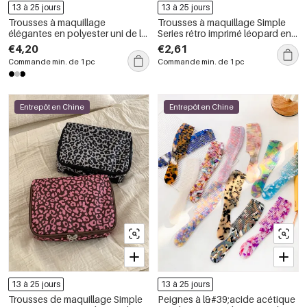
13 à 25 jours
13 à 25 jours
Trousses à maquillage
Trousses à maquillage Simple
élégantes en polyester uni de la
Series rétro imprimé léopard en
série Simple
fausse fourrure
€4,20
€2,61
Commande min. de 1 pc
Commande min. de 1 pc
Entrepôt en Chine
Entrepôt en Chine
13 à 25 jours
13 à 25 jours
Trousses de maquillage Simple
Peignes à l&#39;acide acétique