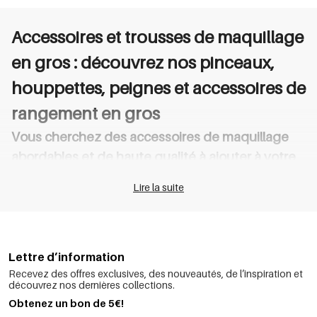
Accessoires et trousses de maquillage
en gros : découvrez nos pinceaux,
houppettes, peignes et accessoires de
rangement en gros
Vous cherchez des accessoires de maquillage
abordables et de haute qualité à ajouter à votre
collection d'accessoires de beauté ou de mode ?
Lire la suite
Chez Yehwang Factory Direct, nous proposons une large
sélection d'accessoires et de trousses de maquillage,
disponibles en gros, parfaits pour les boutiques de beauté, les
boutiques en ligne, les boutiques de cosmétiques et les
boutiques de cadeaux.
Lettre d’information
Notre catégorie « Accessoires et trousses de
Recevez des offres exclusives, des nouveautés, de l’inspiration et
découvrez nos dernières collections.
maquillage » couvre tous les indispensables pour
Obtenez un bon de 5€!
un usage professionnel et quotidien :