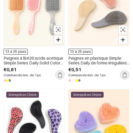
13 à 25 jours
13 à 25 jours
Peignes à l&#39;acide acétique
Peignes en plastique Simple
Simple Series Daily Solid Color
Series Daily de forme irrégulière,
Gradient Color
couleur unie et dégradée
€0,81
€0,51
Commande min. de 1 pc
Commande min. de 1 pc
Entrepôt en Chine
Entrepôt en Chine