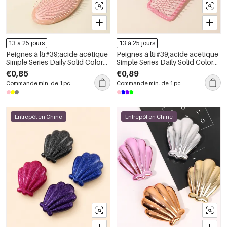
13 à 25 jours
13 à 25 jours
Peignes à l&#39;acide acétique
Peignes à l&#39;acide acétique
Simple Series Daily Solid Color
Simple Series Daily Solid Color
Gradient Color
Gradient Color
€0,85
€0,89
Commande min. de 1 pc
Commande min. de 1 pc
Entrepôt en Chine
Entrepôt en Chine