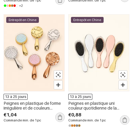
Commande min. de 1 pc
Commande min. de 1 pc
+2
Entrepôt en Chine
Entrepôt en Chine
13 à 25 jours
13 à 25 jours
Peignes en plastique de forme
Peignes en plastique uni
irrégulière et de couleurs
couleur quotidienne de la
assorties, de la série Simple
gamme Simple Series
€1,04
€0,88
Commande min. de 1 pc
Commande min. de 1 pc