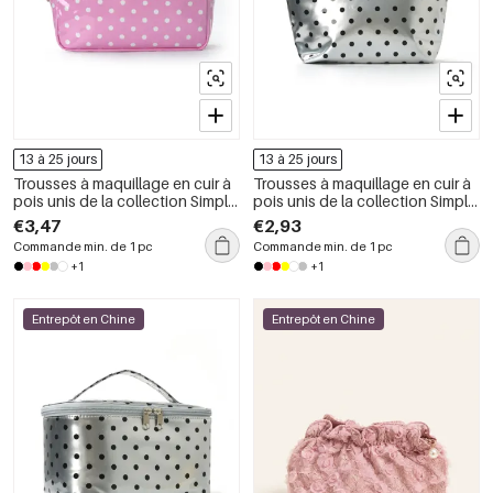
13 à 25 jours
13 à 25 jours
Trousses à maquillage en cuir à
Trousses à maquillage en cuir à
pois unis de la collection Simple
pois unis de la collection Simple
Series Daily
Series Daily
€3,47
€2,93
Commande min. de 1 pc
Commande min. de 1 pc
+1
+1
Entrepôt en Chine
Entrepôt en Chine