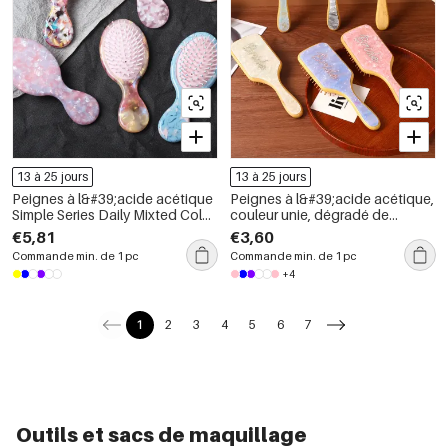
13 à 25 jours
13 à 25 jours
Peignes à l&#39;acide acétique
Peignes à l&#39;acide acétique,
Simple Series Daily Mixted Color
couleur unie, dégradé de
Gradient Color
couleurs, série simple, Daily
€5,81
€3,60
Letter
Commande min. de 1 pc
Commande min. de 1 pc
+4
1
2
3
4
5
6
7
Outils et sacs de maquillage