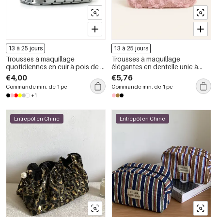
13 à 25 jours
13 à 25 jours
Trousses à maquillage
Trousses à maquillage
quotidiennes en cuir à pois de la
élégantes en dentelle unie à
collection Simple Series
fleurs, collection Simple Series
€4,00
€5,76
Commande min. de 1 pc
Commande min. de 1 pc
+1
Entrepôt en Chine
Entrepôt en Chine