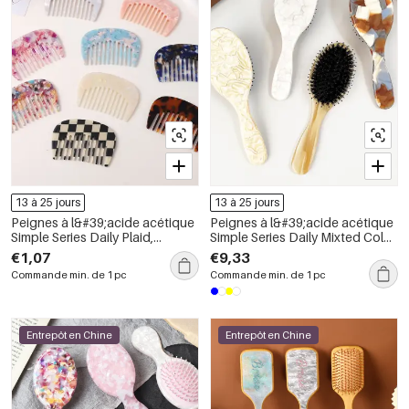
13 à 25 jours
13 à 25 jours
Peignes à l&#39;acide acétique
Peignes à l&#39;acide acétique
Simple Series Daily Plaid,
Simple Series Daily Mixted Color
couleurs mélangées et
Gradient Color
€1,07
€9,33
dégradées
Commande min. de 1 pc
Commande min. de 1 pc
Entrepôt en Chine
Entrepôt en Chine