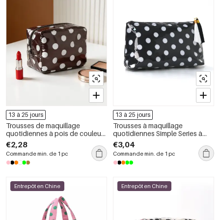
13 à 25 jours
13 à 25 jours
Trousses de maquillage
Trousses à maquillage
quotidiennes à pois de couleur
quotidiennes Simple Series à
assortie en PVC de la collection
pois et pompons, en PVC
€2,28
€3,04
Simple Series
multicolore.
Commande min. de 1 pc
Commande min. de 1 pc
Entrepôt en Chine
Entrepôt en Chine