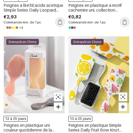
Peignes à l&#39;acide acétique
Peignes en plastique à motif
Simple Series Daily Leopard
cachemire uni, collection
Print Mixte Color Gradient Color
ethnique Daily Flower Letter
€2,93
€0,82
Commande min. de 1 pc
Commande min. de 1 pc
+4
Entrepôt en Chine
Entrepôt en Chine
13 à 25 jours
13 à 25 jours
Peignes en plastique uni
Peignes en plastique Simple
couleur quotidienne de la
Series Daily Fruit Bow Knot