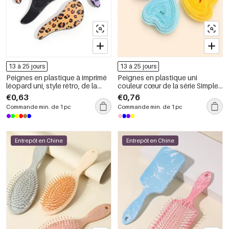
13 à 25 jours
13 à 25 jours
Peignes en plastique à imprimé
Peignes en plastique uni
léopard uni, style rétro, de la
couleur cœur de la série Simple
série Simple
Daily
€0,63
€0,76
Commande min. de 1 pc
Commande min. de 1 pc
Entrepôt en Chine
Entrepôt en Chine