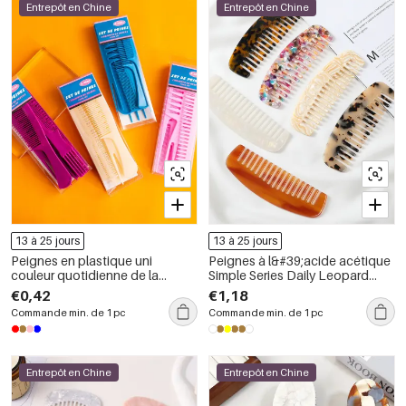
Entrepôt en Chine
Entrepôt en Chine
13 à 25 jours
13 à 25 jours
Peignes en plastique uni
Peignes à l&#39;acide acétique
couleur quotidienne de la
Simple Series Daily Leopard
gamme Simple Series
Print Mixte Color Gradient Color
€0,42
€1,18
Commande min. de 1 pc
Commande min. de 1 pc
Entrepôt en Chine
Entrepôt en Chine