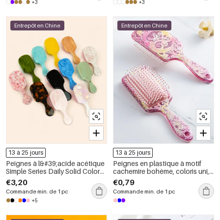
+3
+3
Entrepôt en Chine
Entrepôt en Chine
13 à 25 jours
13 à 25 jours
Peignes à l&#39;acide acétique
Peignes en plastique à motif
Simple Series Daily Solid Color
cachemire bohème, coloris uni,
Gradient Color
dégradé de couleurs, style
€3,20
€0,79
ethnique
Commande min. de 1 pc
Commande min. de 1 pc
+5