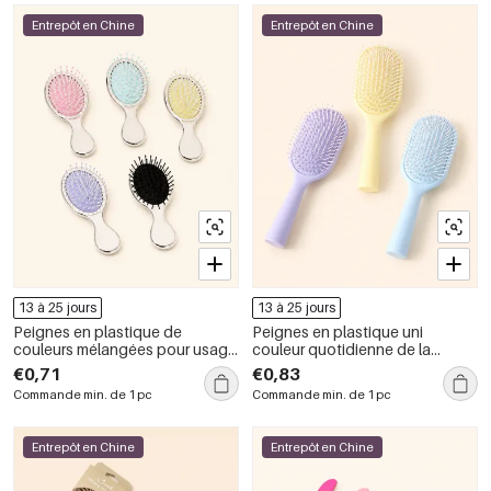
Entrepôt en Chine
Entrepôt en Chine
13 à 25 jours
13 à 25 jours
Peignes en plastique de
Peignes en plastique uni
couleurs mélangées pour usage
couleur quotidienne de la
quotidien, gamme Simple Series
gamme Simple Series
€0,71
€0,83
Commande min. de 1 pc
Commande min. de 1 pc
Entrepôt en Chine
Entrepôt en Chine