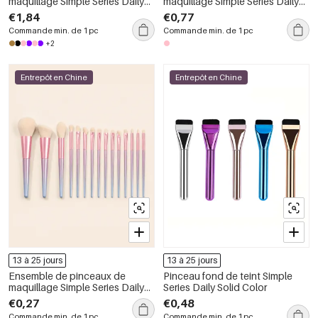
maquillage Simple Series Daily
maquillage Simple Series Daily
Solid Color
Solid Color Gradient Color
€1,84
€0,77
Commande min. de 1 pc
Commande min. de 1 pc
+2
Entrepôt en Chine
Entrepôt en Chine
13 à 25 jours
13 à 25 jours
Ensemble de pinceaux de
Pinceau fond de teint Simple
maquillage Simple Series Daily
Series Daily Solid Color
Color Mixed Gradient Color
€0,27
€0,48
Commande min. de 1 pc
Commande min. de 1 pc