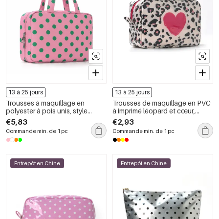
13 à 25 jours
13 à 25 jours
Trousses à maquillage en
Trousses de maquillage en PVC
polyester à pois unis, style
à imprimé léopard et cœur,
décontracté, collection Simple
collection Simple Series.
€5,83
€2,93
Series
Commande min. de 1 pc
Commande min. de 1 pc
Entrepôt en Chine
Entrepôt en Chine