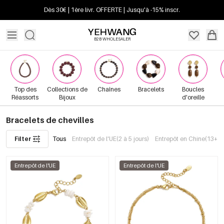
Dès 30€ | 1ère livr. OFFERTE | Jusqu'à -15% inscr.
B2B WHOLESALER
Top des
Collections de
Chaînes
Bracelets
Boucles
Réassorts
Bijoux
d'oreille
Bracelets de chevilles
Filter
Tous
Entrepôt de l'UE(2 à 5 jours)
Entrepôt en Chine(13+ jo
Entrepôt de l'UE
Entrepôt de l'UE