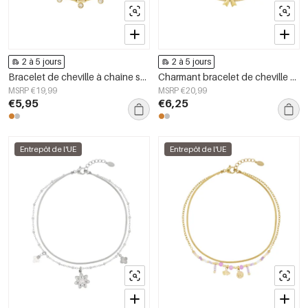
2 à 5 jours
2 à 5 jours
Bracelet de cheville à chaîne scintillante
Charmant bracelet de cheville avec nœud
MSRP €19,99
MSRP €20,99
€5,95
€6,25
Entrepôt de l'UE
Entrepôt de l'UE