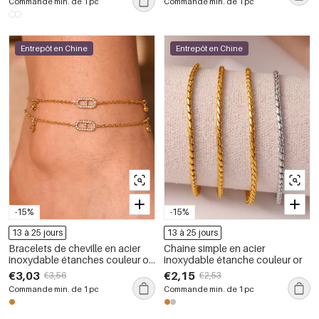
Commande min. de 1 pc
Commande min. de 1 pc
Entrepôt en Chine
Entrepôt en Chine
-15%
-15%
13 à 25 jours
13 à 25 jours
Bracelets de cheville en acier
Chaîne simple en acier
inoxydable étanches couleur or
inoxydable étanche couleur or
avec zircon
€3,03
€2,15
€3,56
€2,53
Commande min. de 1 pc
Commande min. de 1 pc