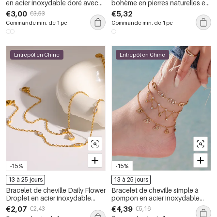
en acier inoxydable doré avec
bohème en pierres naturelles et
motif cœur
perles couleur or
€3,00
€5,32
€3,53
Commande min. de 1 pc
Commande min. de 1 pc
Entrepôt en Chine
Entrepôt en Chine
-15%
-15%
13 à 25 jours
13 à 25 jours
Bracelet de cheville Daily Flower
Bracelet de cheville simple à
Droplet en acier inoxydable
pompon en acier inoxydable
étanche couleur or avec zircon
imperméable couleur or avec
€2,07
€4,39
€2,43
€5,16
zircon