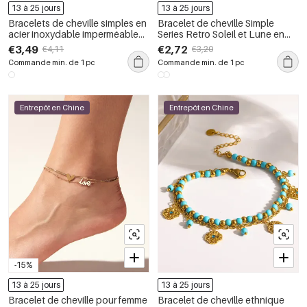
13 à 25 jours
13 à 25 jours
Bracelets de cheville simples en
Bracelet de cheville Simple
acier inoxydable imperméable
Series Retro Soleil et Lune en
couleur or avec étoile et lune
acier inoxydable étanche
€3,49
€2,72
€4,11
€3,20
couleur or
Commande min. de 1 pc
Commande min. de 1 pc
Entrepôt en Chine
Entrepôt en Chine
-15%
13 à 25 jours
13 à 25 jours
Bracelet de cheville pour femme
Bracelet de cheville ethnique