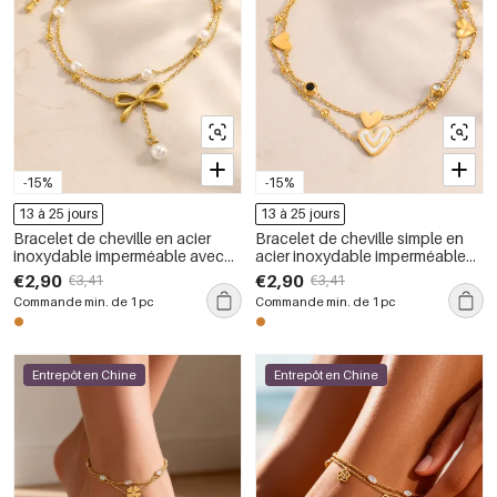
-15%
-15%
13 à 25 jours
13 à 25 jours
Bracelet de cheville en acier
Bracelet de cheville simple en
inoxydable imperméable avec
acier inoxydable imperméable
nœud papillon et perles couleur
couleur or avec strass en forme
€2,90
€2,90
€3,41
€3,41
or
de cœur
Commande min. de 1 pc
Commande min. de 1 pc
Entrepôt en Chine
Entrepôt en Chine