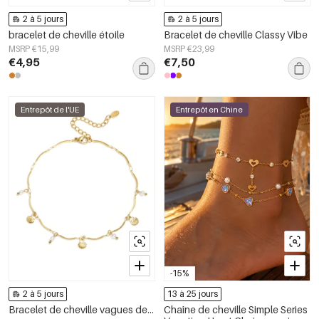
2 à 5 jours
2 à 5 jours
bracelet de cheville étoile
Bracelet de cheville Classy Vibe
MSRP €15,99
MSRP €23,99
€4,95
€7,50
Entrepôt de l'UE
Entrepôt en Chine
-15%
2 à 5 jours
13 à 25 jours
Bracelet de cheville vagues de plage - doré
Chaîne de cheville Simple Series