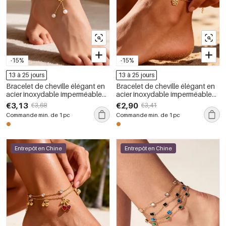
-15%
-15%
13 à 25 jours
13 à 25 jours
Bracelet de cheville élégant en
Bracelet de cheville élégant en
acier inoxydable imperméable
acier inoxydable imperméable
couleur or avec zircon, motif
couleur or avec strass et motif
€3,13
€2,90
€3,68
€3,41
trèfle
floral
Commande min. de 1 pc
Commande min. de 1 pc
Entrepôt en Chine
Entrepôt en Chine