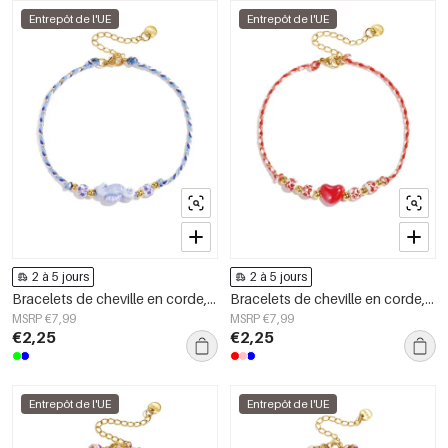
Entrepôt de l'UE
Entrepôt de l'UE
2 à 5 jours
2 à 5 jours
Bracelets de cheville en corde, motif animaux, vacances, plage, collection romantique, bijoux pour femmes
Bracelets de cheville en corde, motif cœur, collection romantique décontractée pour le quotidien, bijoux pour femmes
MSRP €7,99
MSRP €7,99
€2,25
€2,25
Entrepôt de l'UE
Entrepôt de l'UE