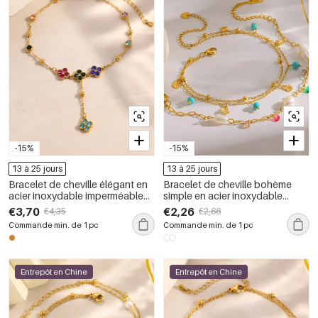
-15%
-15%
13 à 25 jours
13 à 25 jours
Bracelet de cheville élégant en
Bracelet de cheville bohème
acier inoxydable imperméable
simple en acier inoxydable
couleur or avec motif floral et
étanche couleur or
€3,70
€2,26
€4,35
€2,66
zircon
Commande min. de 1 pc
Commande min. de 1 pc
Entrepôt en Chine
Entrepôt en Chine