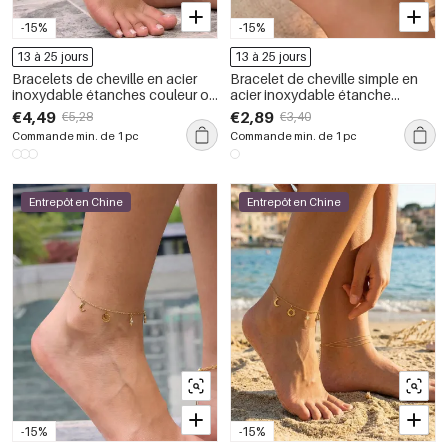
-15%
-15%
13 à 25 jours
13 à 25 jours
Bracelets de cheville en acier
Bracelet de cheville simple en
inoxydable étanches couleur or
acier inoxydable étanche
avec zircon
couleur or avec zircon
€4,49
€2,89
€5,28
€3,40
Commande min. de 1 pc
Commande min. de 1 pc
Entrepôt en Chine
Entrepôt en Chine
-15%
-15%