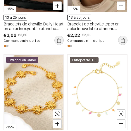
-15%
-15%
13 à 25 jours
13 à 25 jours
Bracelets de cheville Daily Heart
Bracelet de cheville léger en
en acier inoxydable étanche
acier inoxydable étanche
couleur or
couleur or avec motif cœur
€3,06
€2,22
€3,60
€2,61
Commande min. de 1 pc
Commande min. de 1 pc
Entrepôt en Chine
Entrepôt de l'UE
-15%