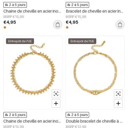
2 à 5 jours
2 à 5 jours
Chaîne de cheville en acier inoxydable, collection décontractée et simple pour femmes
Bracelet de cheville en acier inoxydable, motif coquillage, collection vacances et quotidien, bijoux pour femmes
MSRP €15,99
MSRP €15,99
€4,95
€4,95
Entrepôt de l'UE
Entrepôt de l'UE
2 à 5 jours
2 à 5 jours
Chaîne de cheville en acier inoxydable, collection décontractée et simple pour femmes
Double bracelet de cheville à motif de maillons ovales
MSRP €15,99
MSRP €12,99