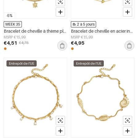
-5%
WEEK 35
2 à 5 jours
Bracelet de cheville à thème plage avec perles
Bracelet de cheville en acier inoxydable en forme de cœur, collection Simple Daily Simple, bijoux pour femmes
MSRP €15,99
MSRP €15,99
€4,51
€4,95
€4,75
Entrepôt de l'UE
Entrepôt de l'UE