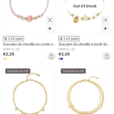
Out Of Stock
2 à 5 jours
2 à 5 jours
Bracelet de cheville en corde orné de coquillages et de perles
Bracelet de cheville à motif de corde et d&#39;étoile de mer, collection vacances/plage/romantique pour femmes.
MSRP €7,99
MSRP €7,99
€2,25
€2,25
Entrepôt de l'UE
Entrepôt de l'UE