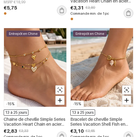
Vacation Heart Chain en acier
MSRP €18,99
inoxydable étanche couleur or
€5,75
€3,31
€3,89
Commande min. de 1 pc
Entrepôt en Chine
Entrepôt en Chine
-15%
-15%
13 à 25 jours
13 à 25 jours
Chaîne de cheville Simple Series
Bracelet de cheville Simple
Vacation Heart Chain en acier
Series Vacation Shell Fish en
inoxydable étanche couleur or
acier inoxydable étanche
€2,83
€3,10
€3,33
€3,65
couleur or
Commande min. de 1 pc
Commande min. de 1 pc