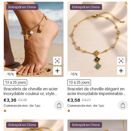
Entrepôt en Chine
Entrepôt en Chine
-15%
-15%
13 à 25 jours
13 à 25 jours
Bracelets de cheville en acier
Bracelet de cheville élégant en
inoxydable couleur or, style
acier inoxydable imperméable
océanique, pour les vacances
couleur or avec motif floral et
€3,36
€3,58
€3,95
€4,21
zircon
Commande min. de 1 pc
Commande min. de 1 pc
Entrepôt en Chine
Entrepôt en Chine