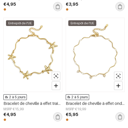
€4,95
€3,95
Entrepôt de l'UE
Entrepôt de l'UE
2 à 5 jours
2 à 5 jours
Bracelet de cheville à effet traînant et étoile de mer
Bracelet de cheville à effet ondulé et pierres pendantes
MSRP €15,99
MSRP €19,99
€4,95
€5,95