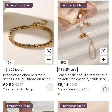
Entrepôt en Chine
Entrepôt en Chine
-15%
-15%
13 à 25 jours
13 à 25 jours
Bracelet de cheville Simple
Bracelet de cheville romantique
Series Casual Thread en acier
en acier inoxydable, couleur or,
inoxydable imperméable
en forme de coquillage et
€2,52
€5,14
€2,97
€6,05
couleur or
d&#39;étoile de mer.
Commande min. de 1 pc
Commande min. de 1 pc
Entrepôt en Chine
Entrepôt en Chine