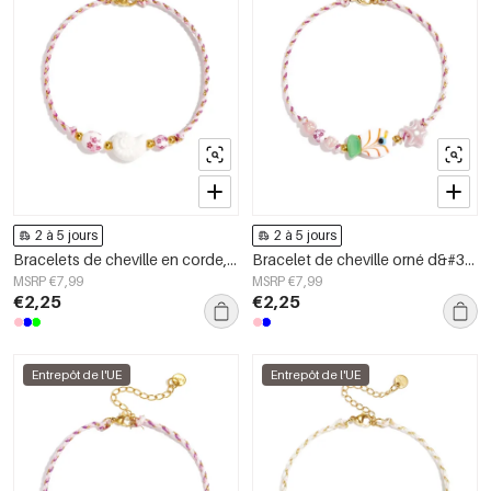
2 à 5 jours
2 à 5 jours
Bracelets de cheville en corde, coquillages, collection vacances/plage romantique, bijoux pour femmes
Bracelet de cheville orné d&#39;un motif de corde, de perles en forme de poisson et d&#39;étoile.
MSRP €7,99
MSRP €7,99
€2,25
€2,25
Entrepôt de l'UE
Entrepôt de l'UE