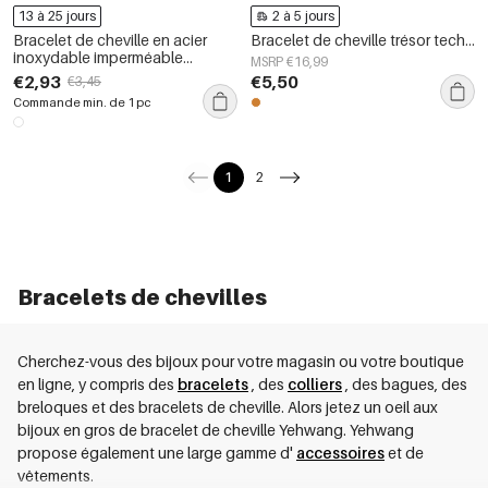
13 à 25 jours
2 à 5 jours
Bracelet de cheville en acier
Bracelet de cheville trésor technicolor - doré
inoxydable imperméable
MSRP €16,99
couleur or, patchwork soleil
€2,93
€5,50
€3,45
naturel (1 pièce)
Commande min. de 1 pc
1
2
Bracelets de chevilles
Cherchez-vous des bijoux pour votre magasin ou votre boutique
en ligne, y compris des
bracelets
, des
colliers
, des bagues, des
breloques et des bracelets de cheville. Alors jetez un oeil aux
bijoux en gros de bracelet de cheville Yehwang. Yehwang
propose également une large gamme d'
accessoires
et de
vêtements.