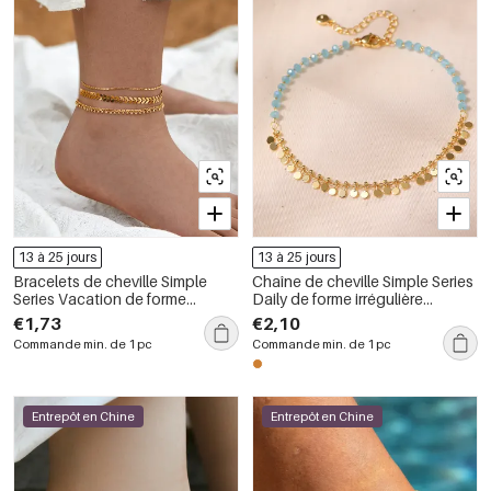
13 à 25 jours
13 à 25 jours
Bracelets de cheville Simple
Chaîne de cheville Simple Series
Series Vacation de forme
Daily de forme irrégulière
irrégulière à pompon, couleur
couleur cuivre et or
€1,73
€2,10
cuivre et or
Commande min. de 1 pc
Commande min. de 1 pc
Entrepôt en Chine
Entrepôt en Chine