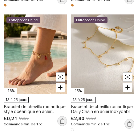
Entrepôt en Chine
Entrepôt en Chine
-16%
-15%
13 à 25 jours
13 à 25 jours
Bracelet de cheville romantique
Bracelet de cheville romantique
style océanique en acier
Daily Chain en acier inoxydable
inoxydable étanche couleur or
étanche, forme géométrique,
€0,21
€2,80
€0,25
€3,29
couleur or, zircon
Commande min. de 1 pc
Commande min. de 1 pc