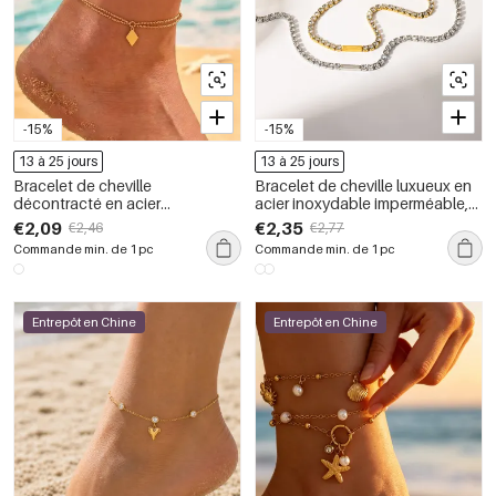
-15%
-15%
13 à 25 jours
13 à 25 jours
Bracelet de cheville
Bracelet de cheville luxueux en
décontracté en acier
acier inoxydable imperméable,
inoxydable imperméable
forme géométrique, couleur or,
€2,09
€2,35
€2,46
€2,77
couleur or, série simple
zircon. Collection quotidienne.
Commande min. de 1 pc
Commande min. de 1 pc
Entrepôt en Chine
Entrepôt en Chine