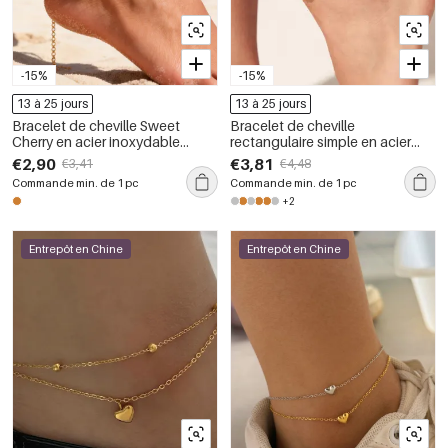
-15%
-15%
13 à 25 jours
13 à 25 jours
Bracelet de cheville Sweet
Bracelet de cheville
Cherry en acier inoxydable
rectangulaire simple en acier
étanche couleur or avec strass
inoxydable étanche couleur or
€2,90
€3,81
€3,41
€4,48
avec zircon
Commande min. de 1 pc
Commande min. de 1 pc
+2
Entrepôt en Chine
Entrepôt en Chine