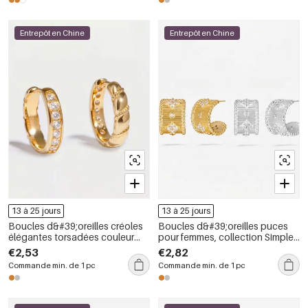
Entrepôt en Chine
Entrepôt en Chine
13 à 25 jours
13 à 25 jours
Boucles d&#39;oreilles créoles
Boucles d&#39;oreilles puces
élégantes torsadées couleur
pour femmes, collection Simple
cuivre doré de la collection
Series Retro Flower Lines,
€2,53
€2,82
Simple Series
couleur cuivre doré
Commande min. de 1 pc
Commande min. de 1 pc