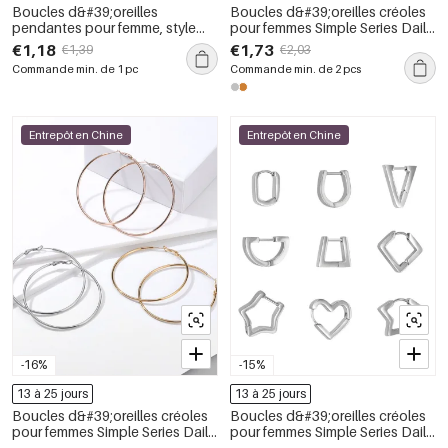
Boucles d&#39;oreilles
Boucles d&#39;oreilles créoles
pendantes pour femme, style
pour femmes Simple Series Daily
rétro, nœud papillon, imprimé
Circle en acier inoxydable
€1,18
€1,73
€1,39
€2,03
léopard, en acier inoxydable,
étanche couleur or avec zircon
Commande min. de 1 pc
Commande min. de 2 pcs
couleur or, étanches, collection
romantique
Entrepôt en Chine
Entrepôt en Chine
-16%
-15%
13 à 25 jours
13 à 25 jours
Boucles d&#39;oreilles créoles
Boucles d&#39;oreilles créoles
pour femmes Simple Series Daily
pour femmes Simple Series Daily,
Circle en acier inoxydable
forme irrégulière, en acier