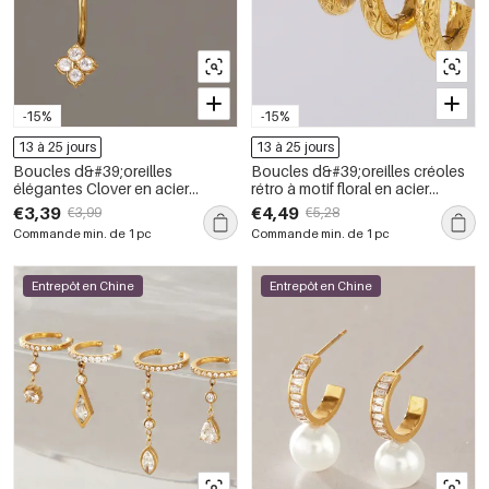
-15%
-15%
13 à 25 jours
13 à 25 jours
Boucles d&#39;oreilles
Boucles d&#39;oreilles créoles
élégantes Clover en acier
rétro à motif floral en acier
inoxydable étanche couleur or
inoxydable étanche pour
€3,39
€4,49
€3,99
€5,28
avec zircon pour femmes
femmes
Commande min. de 1 pc
Commande min. de 1 pc
Entrepôt en Chine
Entrepôt en Chine