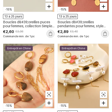
-15%
-15%
13 à 25 jours
13 à 25 jours
Boucles d&#39;oreilles puces
Boucles d&#39;oreilles
pour femmes, collection Simple
pendantes pour femme, style
Series, forme irrégulière, acier
simple, avec pompons et perles,
€2,60
€2,89
€3,06
€3,40
inoxydable, couleur or,
en acier inoxydable étanche,
Commande min. de 1 pc
Commande min. de 1 pc
étanches, avec pierre naturelle
couleur or.
Entrepôt en Chine
Entrepôt en Chine
-15%
-15%