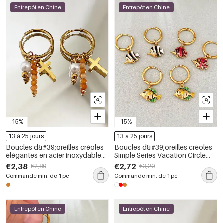
Entrepôt en Chine
Entrepôt en Chine
-15%
-15%
13 à 25 jours
13 à 25 jours
Boucles d&#39;oreilles créoles
Boucles d&#39;oreilles créoles
élégantes en acier inoxydable
Simple Series Vacation Circle
doré, ornées de perles en croix,
Fish en acier inoxydable
€2,38
€2,72
€2,80
€3,20
collection Simple Series.
étanche couleur or pour femmes
Commande min. de 1 pc
Commande min. de 1 pc
Entrepôt en Chine
Entrepôt en Chine