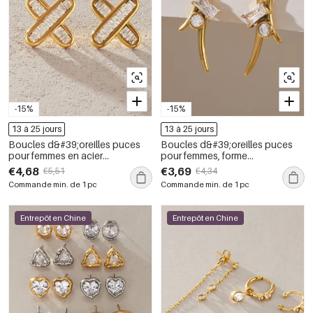
-15%
-15%
13 à 25 jours
13 à 25 jours
Boucles d&#39;oreilles puces
Boucles d&#39;oreilles puces
pour femmes en acier
pour femmes, forme
inoxydable étanche, couleur or,
géométrique simple, en acier
€4,68
€3,69
€5,51
€4,34
en forme de X, serties de zircon.
inoxydable, étanches, couleur
Commande min. de 1 pc
Commande min. de 1 pc
or, avec zircon.
Entrepôt en Chine
Entrepôt en Chine