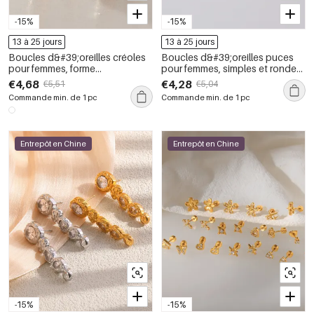
-15%
-15%
13 à 25 jours
13 à 25 jours
Boucles d&#39;oreilles créoles
Boucles d&#39;oreilles puces
pour femmes, forme
pour femmes, simples et rondes,
géométrique simple en étoile, en
en acier inoxydable, étanches,
€4,68
€4,28
€5,51
€5,04
acier inoxydable étanche,
couleur or, avec zircon.
Commande min. de 1 pc
Commande min. de 1 pc
couleur or, ornées de strass.
Entrepôt en Chine
Entrepôt en Chine
-15%
-15%