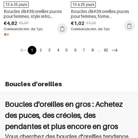
13 à 25 jours
13 à 25 jours
Boucles d&#39;oreilles puces
Boucles d&#39;oreilles puces
pour femmes, style rétro
pour femmes, forme
classique, en acier inoxydable,
géométrique simple, en acier
€4,82
€1,02
€5,67
€1,20
étanches, couleur or, avec
inoxydable, étanches, couleur
Commande min. de 1 pc
Commande min. de 1 pc
zircon.
or, ornées de strass.
1
2
3
4
5
6
7
8
...
62
Boucles d'oreilles
Boucles d'oreilles en gros : Achetez
des puces, des créoles, des
pendantes et plus encore en gros
Vous cherchez des boucles d'oreilles tendance