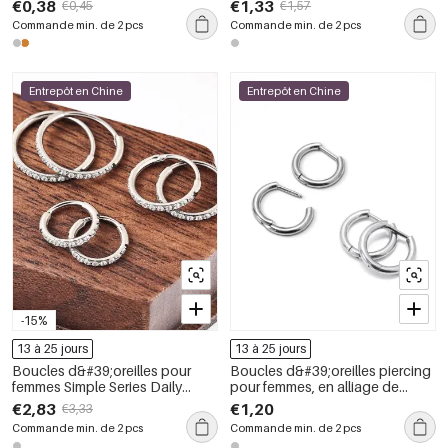
€0,38
€1,33
€0,45
€1,57
étanche couleur or
inoxydable, étanches.
Commande min. de 2 pcs
Commande min. de 2 pcs
Entrepôt en Chine
Entrepôt en Chine
-15%
13 à 25 jours
13 à 25 jours
Boucles d&#39;oreilles pour
Boucles d&#39;oreilles piercing
femmes Simple Series Daily
pour femmes, en alliage de
Circle en acier inoxydable,
titane, couleur unie, collection
€2,83
€1,20
€3,33
étanches, couleur or, avec
Simple Series Daily.
Commande min. de 2 pcs
Commande min. de 2 pcs
zircon.