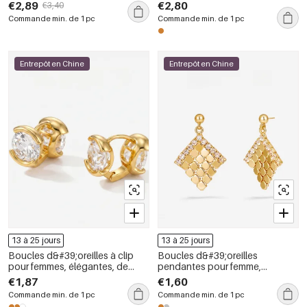
inoxydable étanche, en forme
cuivre doré de la collection
€2,89
€2,80
€3,40
de X, couleur or
Simple Series
Commande min. de 1 pc
Commande min. de 1 pc
Entrepôt en Chine
Entrepôt en Chine
13 à 25 jours
13 à 25 jours
Boucles d&#39;oreilles à clip
Boucles d&#39;oreilles
pour femmes, élégantes, de
pendantes pour femme,
forme irrégulière, couleur cuivre
élégantes et géométriques, en
€1,87
€1,60
doré et zircon, collection
cuivre, collection Luxious Series
Commande min. de 1 pc
Commande min. de 1 pc
Luxious