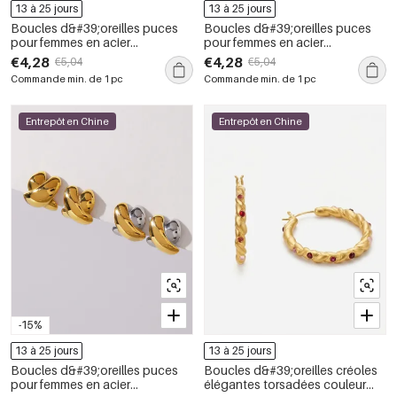
13 à 25 jours
13 à 25 jours
Boucles d&#39;oreilles puces
Boucles d&#39;oreilles puces
pour femmes en acier
pour femmes en acier
inoxydable doré, forme serpent,
inoxydable étanche, couleur or,
€4,28
€4,28
€5,04
€5,04
étanches, ornées de strass
en forme de C, avec zircon.
Commande min. de 1 pc
Commande min. de 1 pc
Entrepôt en Chine
Entrepôt en Chine
-15%
13 à 25 jours
13 à 25 jours
Boucles d&#39;oreilles puces
Boucles d&#39;oreilles créoles
pour femmes en acier
élégantes torsadées couleur