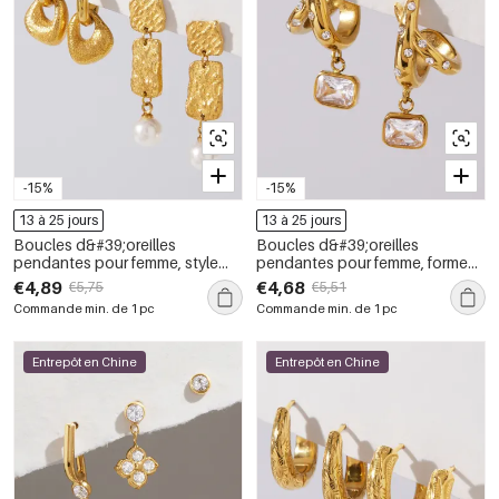
-15%
-15%
13 à 25 jours
13 à 25 jours
Boucles d&#39;oreilles
Boucles d&#39;oreilles
pendantes pour femme, style
pendantes pour femme, forme
rétro géométrique, en acier
géométrique, en acier
€4,89
€4,68
€5,75
€5,51
inoxydable, couleur or,
inoxydable, couleur or,
Commande min. de 1 pc
Commande min. de 1 pc
étanches.
étanches, ornées de strass et
de zircon.
Entrepôt en Chine
Entrepôt en Chine