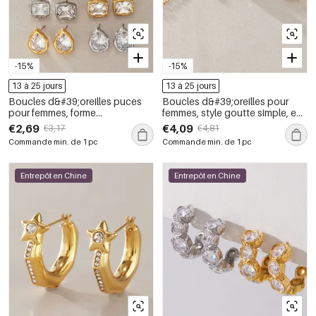
-15%
-15%
13 à 25 jours
13 à 25 jours
Boucles d&#39;oreilles puces
Boucles d&#39;oreilles pour
pour femmes, forme
femmes, style goutte simple, en
géométrique simple en forme de
acier inoxydable, imperméables,
€2,69
€4,09
€3,17
€4,81
cœur, en acier inoxydable
couleur or
Commande min. de 1 pc
Commande min. de 1 pc
étanche et zircon.
Entrepôt en Chine
Entrepôt en Chine