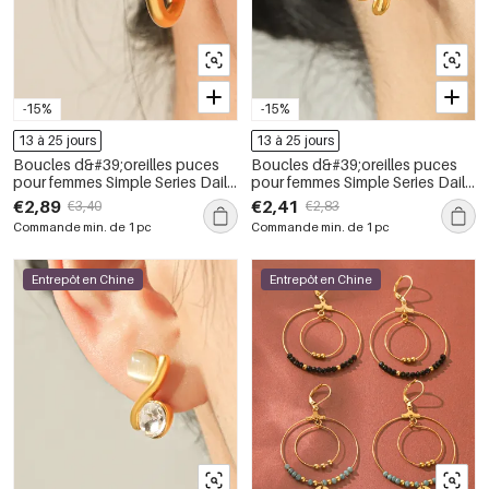
-15%
-15%
13 à 25 jours
13 à 25 jours
Boucles d&#39;oreilles puces
Boucles d&#39;oreilles puces
pour femmes Simple Series Daily
pour femmes Simple Series Daily
Lines en acier inoxydable
Flower en acier inoxydable
€2,89
€2,41
€3,40
€2,83
étanche couleur or et zircon
étanche couleur or
Commande min. de 1 pc
Commande min. de 1 pc
Entrepôt en Chine
Entrepôt en Chine