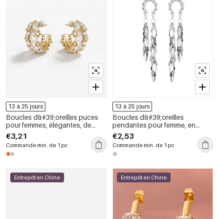
13 à 25 jours
13 à 25 jours
Boucles d&#39;oreilles puces
Boucles d&#39;oreilles
pour femmes, élégantes, de
pendantes pour femme, en
forme irrégulière, couleur cuivre
cuivre, forme géométrique
€3,21
€2,53
doré, collection Luxious Series
irrégulière et élégante,
Commande min. de 1 pc
Commande min. de 1 pc
collection Simple Series.
Entrepôt en Chine
Entrepôt en Chine