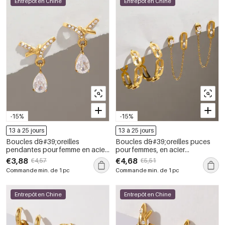
Entrepôt en Chine
Entrepôt en Chine
-15%
-15%
13 à 25 jours
13 à 25 jours
Boucles d&#39;oreilles
Boucles d&#39;oreilles puces
pendantes pour femme en acier
pour femmes, en acier
inoxydable doré, imperméables,
inoxydable doré, imperméables,
€3,88
€4,68
€4,57
€5,51
avec nœud papillon, strass et
de forme géométrique ajourée
Commande min. de 1 pc
Commande min. de 1 pc
zircon.
et ornées de strass.
Entrepôt en Chine
Entrepôt en Chine