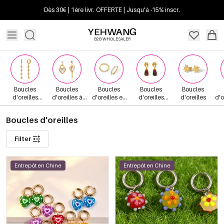
Dès 30€ | 1ère livr. OFFERTE | Jusqu'à -15% inscr.
B2B WHOLESALER
Boucles
Boucles
Boucles
Boucles
Boucles
d'oreilles
d'oreilles à
d'oreilles en
d'oreilles
d'oreilles
d'o
pendantes
breloques
anneau
tendance
Boucles d'oreilles
Filter
Entrepôt en Chine
Entrepôt en Chine