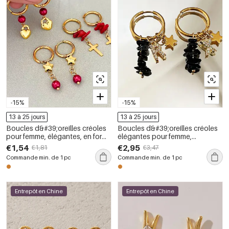
-15%
-15%
13 à 25 jours
13 à 25 jours
Boucles d&#39;oreilles créoles
Boucles d&#39;oreilles créoles
pour femme, élégantes, en forme
élégantes pour femme,
de cœur et de croix, en acier
collection romantique, avec
€1,54
€2,95
€1,81
€3,47
inoxydable, couleur or,
perles en forme d&#39;étoile et
Commande min. de 1 pc
Commande min. de 1 pc
imperméables, avec pierres
lettres, en acier inoxydable
naturelles. Collection Simple.
étanche, couleur or et pierre
naturelle.
Entrepôt en Chine
Entrepôt en Chine