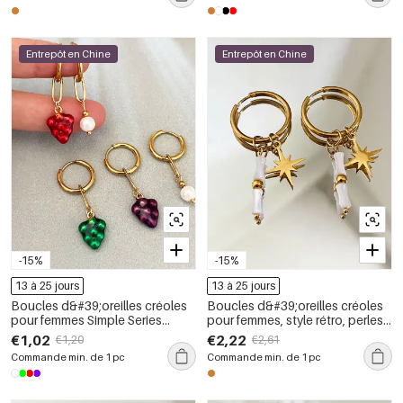
végétales.
Entrepôt en Chine
Entrepôt en Chine
-15%
-15%
13 à 25 jours
13 à 25 jours
Boucles d&#39;oreilles créoles
Boucles d&#39;oreilles créoles
pour femmes Simple Series
pour femmes, style rétro, perles,
Sweet Heart Strawberry en acier
étoile et cercle, en acier
€1,02
€2,22
€1,20
€2,61
inoxydable étanche couleur or
inoxydable, étanches, couleur
Commande min. de 1 pc
Commande min. de 1 pc
or, collection romantique