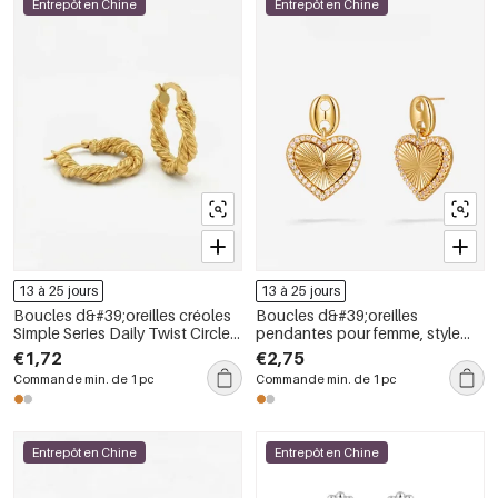
Entrepôt en Chine
Entrepôt en Chine
13 à 25 jours
13 à 25 jours
Boucles d&#39;oreilles créoles
Boucles d&#39;oreilles
Simple Series Daily Twist Circle
pendantes pour femme, style
couleur cuivre doré pour
cœur, couleur cuivre doré,
€1,72
€2,75
femmes
collection Simple Series
Commande min. de 1 pc
Commande min. de 1 pc
Entrepôt en Chine
Entrepôt en Chine