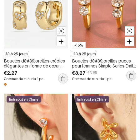
-15%
13 à 25 jours
13 à 25 jours
Boucles d&#39;oreilles créoles
Boucles d&#39;oreilles puces
élégantes en forme de cœur,
pour femmes Simple Series Daily
couleur cuivre doré et zircon,
Lines en acier inoxydable
€2,27
€3,27
€3,85
collection Simple Series
étanche couleur or et zircon
Commande min. de 1 pc
Commande min. de 1 pc
Entrepôt en Chine
Entrepôt en Chine