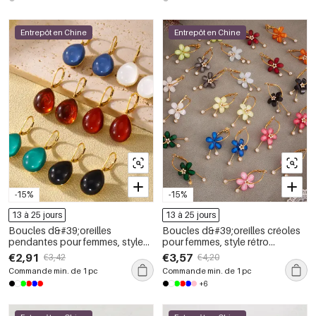
Entrepôt en Chine
Entrepôt en Chine
-15%
-15%
13 à 25 jours
13 à 25 jours
Boucles d&#39;oreilles
Boucles d&#39;oreilles créoles
pendantes pour femmes, style
pour femmes, style rétro
rétro, en acier inoxydable,
romantique, en acier inoxydable,
€2,91
€3,57
€3,42
€4,20
couleur or, étanches, collection
couleur or, étanches.
Commande min. de 1 pc
Commande min. de 1 pc
Simple Series.
+6