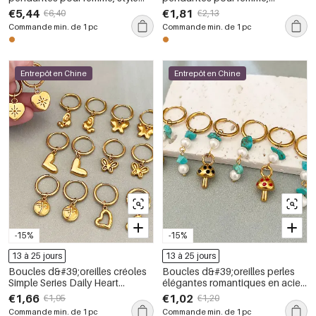
classique elliptique, en acier
collection Simple Series Daily
€5,44
€1,81
€6,40
€2,13
inoxydable, couleur or, avec
Beads Star, en acier inoxydable,
Commande min. de 1 pc
Commande min. de 1 pc
zircon, étanches et de forme
couleur or, étanches, avec pierre
ovale. Collection Luxueuse
naturelle.
Entrepôt en Chine
Entrepôt en Chine
-15%
-15%
13 à 25 jours
13 à 25 jours
Boucles d&#39;oreilles créoles
Boucles d&#39;oreilles perles
Simple Series Daily Heart
élégantes romantiques en acier
Butterfly en acier inoxydable
inoxydable, couleur or,
€1,66
€1,02
€1,95
€1,20
étanche couleur or pour femmes
imperméables, avec perles
Commande min. de 1 pc
Commande min. de 1 pc