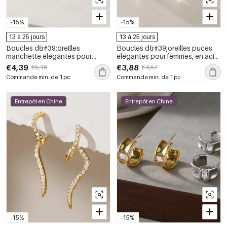
-15%
-15%
13 à 25 jours
13 à 25 jours
Boucles d&#39;oreilles
Boucles d&#39;oreilles puces
manchette élégantes pour
élégantes pour femmes, en acier
femmes, en acier inoxydable
inoxydable imperméable, avec
€4,39
€3,88
€5,16
€4,57
imperméable, couleur or, ornées
zircon et perles artificielles.
Commande min. de 1 pc
Commande min. de 1 pc
de zircon et de pompons.
Entrepôt en Chine
Entrepôt en Chine
-15%
-15%