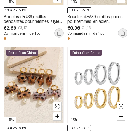
-15%
-15%
13 à 25 jours
13 à 25 jours
Boucles d&#39;oreilles
Boucles d&#39;oreilles puces
pendantes pour femmes, style
pour femmes, en acier
rétro, en acier inoxydable,
inoxydable, couleur or, motif
€2,69
€0,96
€3,17
€1,13
couleur or, étanches, collection
cœur mignon, collection Simple
Commande min. de 1 pc
Commande min. de 1 pc
Luxious Series Retro Circle
Series
Entrepôt en Chine
Entrepôt en Chine
-15%
-15%
13 à 25 jours
13 à 25 jours