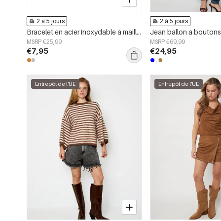
2 à 5 jours
2 à 5 jours
Bracelet en acier inoxydable à maillons en forme de cœur, collection Daily Simple, bijoux pour femmes
Jean ballon à bouton
MSRP €25,99
MSRP €69,99
€7,95
€24,95
Entrepôt de l'UE
Entrepôt de l'UE