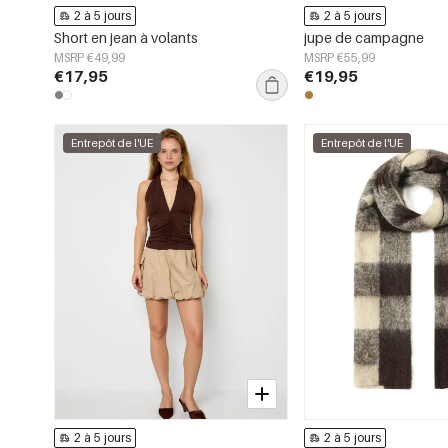
2 à 5 jours
2 à 5 jours
Short en jean à volants
jupe de campagne
MSRP €49,99
MSRP €55,99
€17,95
€19,95
Entrepôt de l'UE
Entrepôt de l'UE
2 à 5 jours
2 à 5 jours