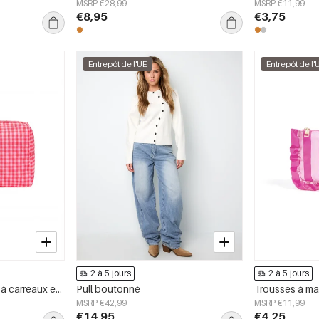
MSRP €28,99
MSRP €11,99
€8,95
€3,75
Entrepôt de l'UE
Entrepôt de l'
2 à 5 jours
2 à 5 jours
Trousses à maquillage à carreaux en polyester décontracté, accessoires du quotidien
Pull boutonné
MSRP €42,99
MSRP €11,99
€14,95
€4,25