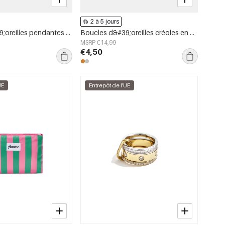
2 à 5 jours
Boucles d&#39;oreilles pendantes en acier inoxydable, forme géométrique, collection simple pour le quotidien, bijoux pour femmes
Boucles d&#39;oreilles créoles en acier inoxydable, forme irrégulière, collection Simple Daily Simple, bijoux pour femmes
MSRP €14,99
€4,50
UE
Entrepôt de l'UE