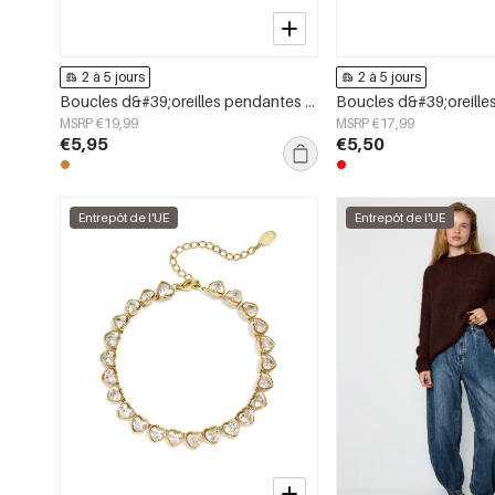
2 à 5 jours
2 à 5 jours
Boucles d&#39;oreilles pendantes en acier inoxydable, motif floral, collection Daily Simple, bijoux pour femmes
MSRP €19,99
MSRP €17,99
€5,95
€5,50
Entrepôt de l'UE
Entrepôt de l'UE