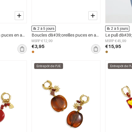
2 à 5 jours
2 à 5 jours
Boucles d&#39;oreilles puces en acier inoxydable, forme irrégulière, collection Simple Daily Simple, bijoux pour femmes
Boucles d&#39;oreilles puces en acier inoxydable, forme géométrique, collection simple pour le quotidien, bijoux pour femmes
Le pull d&#39;
MSRP €12,99
MSRP €45,99
€3,95
€15,95
Entrepôt de l'UE
Entrepôt de l'