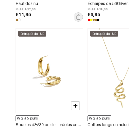
Haut dos nu
MSRP €32,99
MSRP €18,99
€11,95
€6,95
Entrepôt de l'UE
Entrepôt de l'UE
2 à 5 jours
2 à 5 jours
Boucles d&#39;oreilles créoles en acier inoxydable, style simple et quotidien, collection de bijoux pour femmes