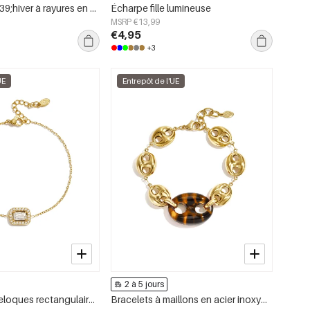
Écharpes d&#39;hiver à rayures en polyester décontracté, accessoires du quotidien
Écharpe fille lumineuse
MSRP €13,99
€4,95
+3
UE
Entrepôt de l'UE
2 à 5 jours
Bracelets à breloques rectangulaires en acier inoxydable, collection Simple Daily Simple, bijoux pour femmes
Bracelets à maillons en acier inoxydable, forme géométrique, collection Simple Daily Simple, bijoux pour femmes