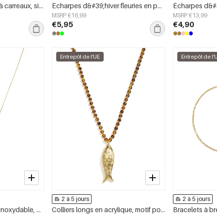
Écharpes d&#39;hiver à carreaux, simples, en polyester, accessoires du quotidien
Écharpes d&#39;hiver fleuries en polyester décontracté, accessoires du quotidien
MSRP €16,99
MSRP €13,99
€5,95
€4,90
Entrepôt de l'UE
Entrepôt de l'
2 à 5 jours
2 à 5 jours
Colliers longs en acier inoxydable, motif serpent, collection Daily Simple, bijoux pour femmes
Colliers longs en acrylique, motif poisson, collection Daily Simple, bijoux pour femmes