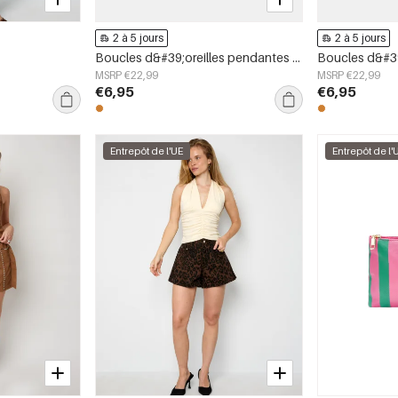
2 à 5 jours
2 à 5 jours
s
Boucles d&#39;oreilles pendantes en acier inoxydable, forme elliptique, style décontracté, collection simple pour femmes
MSRP €22,99
MSRP €22,99
€6,95
€6,95
Entrepôt de l'UE
Entrepôt de l'