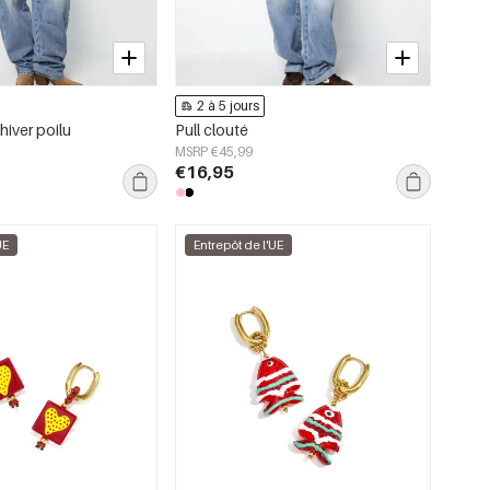
2 à 5 jours
hiver poilu
Pull clouté
MSRP €45,99
€16,95
UE
Entrepôt de l'UE