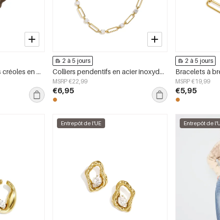
2 à 5 jours
2 à 5 jours
Boucles d&#39;oreilles créoles en acier inoxydable, style cœur, collection Daily Simple, bijoux pour femmes
Colliers pendentifs en acier inoxydable, collection Cercle Simple Daily Simple, bijoux pour femmes
MSRP €22,99
MSRP €19,99
€6,95
€5,95
Entrepôt de l'UE
Entrepôt de l'