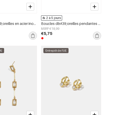
2 à 5 jours
Boucles d&#39;oreilles en acier inoxydable avec perles en forme de cœur, collection Daily Simple, bijoux pour femmes
Boucles d&#39;oreilles pendantes en acier inoxydable, motif poisson, collection Daily Simple, bijoux pour femmes
MSRP €18,99
€5,75
UE
Entrepôt de l'UE