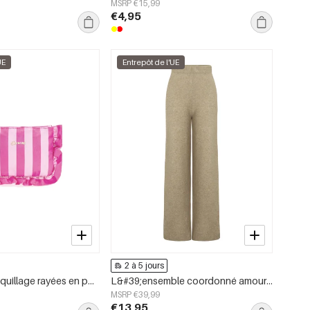
MSRP €15,99
€4,95
UE
Entrepôt de l'UE
2 à 5 jours
Trousses à maquillage rayées en polyester simple, accessoires du quotidien
L&#39;ensemble coordonné amoureux
MSRP €39,99
€13,95