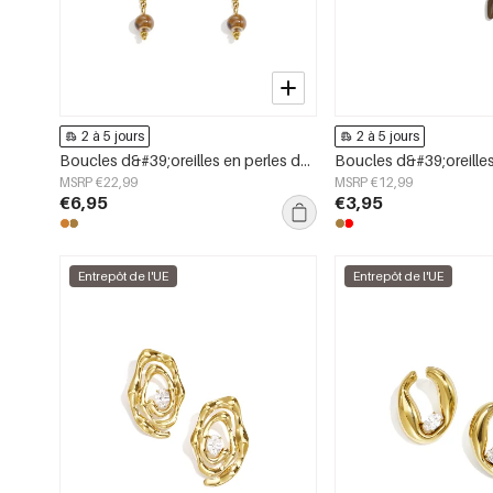
2 à 5 jours
2 à 5 jours
Boucles d&#39;oreilles en perles d&#39;acier inoxydable, style floral, collection romantique décontractée pour le quotidien, bijoux pour femmes
MSRP €22,99
MSRP €12,99
€6,95
€3,95
Entrepôt de l'UE
Entrepôt de l'UE