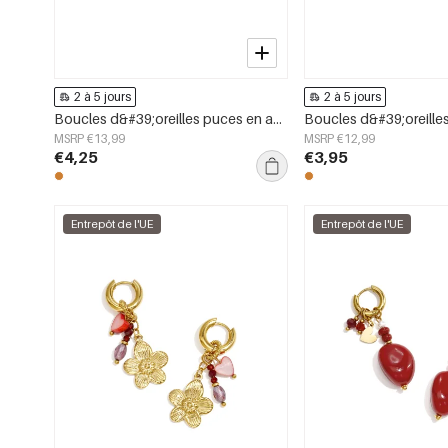
2 à 5 jours
2 à 5 jours
Boucles d&#39;oreilles puces en acier inoxydable, forme irrégulière, collection Simple Daily Simple, bijoux pour femmes
MSRP €13,99
MSRP €12,99
€4,25
€3,95
Entrepôt de l'UE
Entrepôt de l'UE