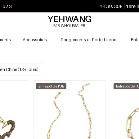
51
S
✨
Dès 30€ | 1ère l
B2B WHOLESALER
ments
Accessoires
Rangements et Porte-bijoux
Ent
en Chine(13+ jours)
Entrepôt de l'UE
Entrepôt de l'