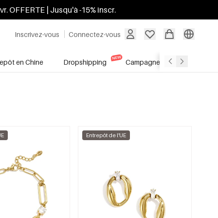
ivr. OFFERTE | Jusqu'à -15% inscr.
Inscrivez-vous
Connectez-vous
repôt en Chine
Dropshipping
Campagnes
Soldes
UE
Entrepôt de l'UE