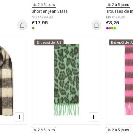
2 à 5 jours
2 à 5 jours
Short en jean Stass
MSRP €49,99
MSRP €8,99
€17,95
€3,25
Entrepôt de l'UE
Entrepôt de l'
2 à 5 jours
2 à 5 jours