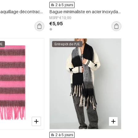
2 à 5 jours
Trousses de maquillage décontractées en polyester pour accessoires quotidiens
Bague minimaliste en acier inoxydable, style cercle, collection Daily Simple, bijoux pour femmes
MSRP €19,99
€5,95
UE
Entrepôt de l'UE
2 à 5 jours