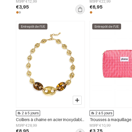
MSRP €12,99
MSRP €22,99
€3,95
€6,95
Entrepôt de l'UE
Entrepôt de l'UE
2 à 5 jours
2 à 5 jours
Colliers à chaîne en acier inoxydable, forme géométrique, collection simple pour le quotidien, bijoux pour femmes
MSRP €28,99
MSRP €10,99
€8,95
€3,75