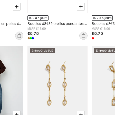
2 à 5 jours
2 à 5 jours
Boucles d&#39;oreilles en perles d&#39;acier inoxydable en forme de cœur, collection Daily Simple, bijoux pour femmes
Boucles d&#39;oreilles pendantes en acier inoxydable, motif floral, collection Daily Simple, bijoux pour femmes
MSRP €18,99
MSRP €18,99
€5,75
€5,75
Entrepôt de l'UE
Entrepôt de l'