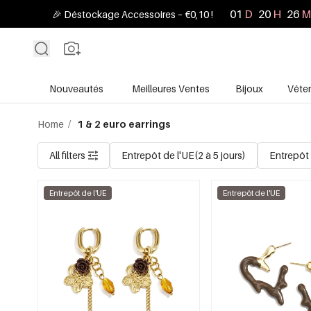
01
D
20
H
26
M
🎉 Déstockage Accessoires – €0,10 !
Nouveautés
Meilleures Ventes
Bijoux
Vête
Home
/
1 & 2 euro earrings
All filters
Entrepôt de l'UE(2 à 5 jours)
Entrepôt 
Entrepôt de l'UE
Entrepôt de l'UE