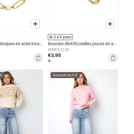
2 à 5 jours
Bracelets à breloques en acier inoxydable, style cercle, collection Daily Simple, bijoux pour femmes
Boucles d&#39;oreilles puces en acier inoxydable, forme irrégulière, collection Simple Daily Simple, bijoux pour femmes
MSRP €12,99
€3,95
UE
Entrepôt de l'UE