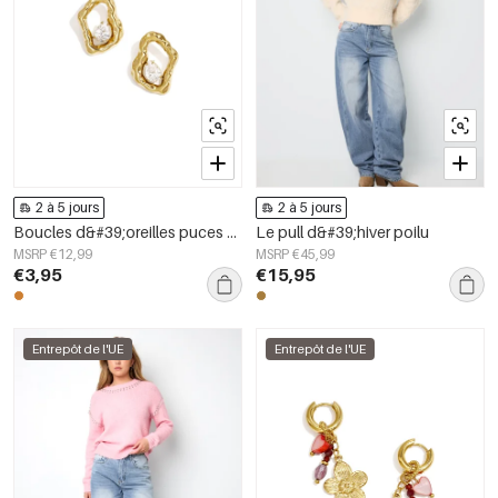
2 à 5 jours
2 à 5 jours
Boucles d&#39;oreilles puces en acier inoxydable, forme géométrique, collection simple pour le quotidien, bijoux pour femmes
Le pull d&#39;hiver poilu
MSRP €12,99
MSRP €45,99
€3,95
€15,95
Entrepôt de l'UE
Entrepôt de l'UE