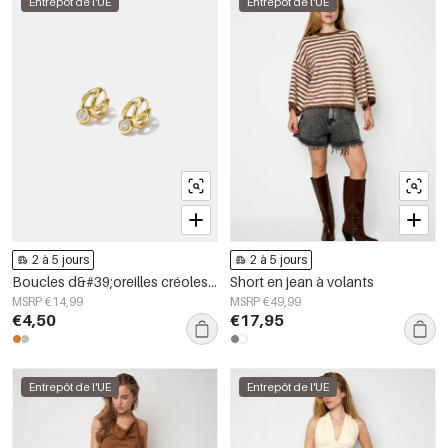
Entrepôt de l'UE
Entrepôt de l'UE
2 à 5 jours
2 à 5 jours
Boucles d&#39;oreilles créoles en acier inoxydable, forme irrégulière, collection Simple Daily Simple, bijoux pour femmes
Short en jean à volants
MSRP €14,99
MSRP €49,99
€4,50
€17,95
Entrepôt de l'UE
Entrepôt de l'UE