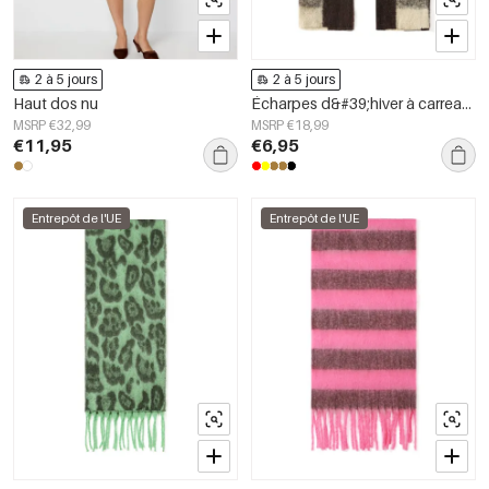
2 à 5 jours
2 à 5 jours
Haut dos nu
Écharpes d&#39;hiver à carreaux, simples, en polyester, accessoires du quotidien
MSRP €32,99
MSRP €18,99
€11,95
€6,95
Entrepôt de l'UE
Entrepôt de l'UE