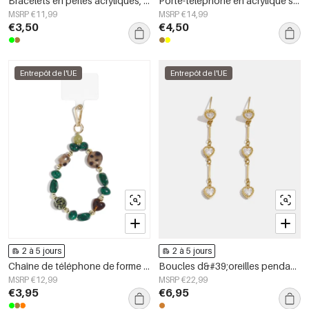
Bracelets en perles acryliques, collection décontractée et simple pour femmes
Porte-téléphone en acrylique simple, forme géométrique, accessoire du quotidien
MSRP €11,99
MSRP €14,99
€3,50
€4,50
Entrepôt de l'UE
Entrepôt de l'UE
2 à 5 jours
2 à 5 jours
Chaîne de téléphone de forme irrégulière, simple, en acrylique, accessoire du quotidien
Boucles d&#39;oreilles pendantes en acier inoxydable, chaîne élégante, collection luxueuse pour femmes, idéales pour les fêtes et les soirées.
MSRP €12,99
MSRP €22,99
€3,95
€6,95