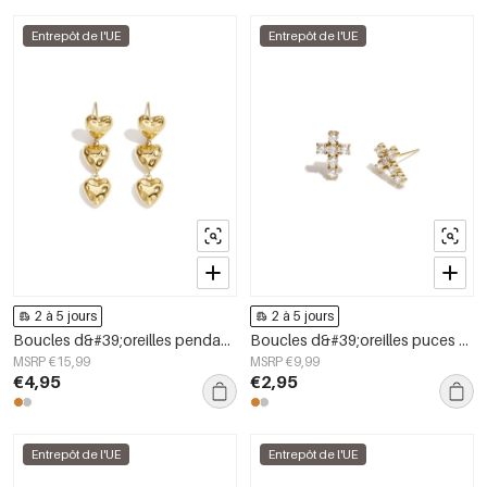
Entrepôt de l'UE
Entrepôt de l'UE
2 à 5 jours
2 à 5 jours
Boucles d&#39;oreilles pendantes en acier inoxydable en forme de cœur, collection Simple Daily Simple, bijoux pour femmes
Boucles d&#39;oreilles puces en acier inoxydable, style croix, collection Daily Simple, bijoux pour femmes
MSRP €15,99
MSRP €9,99
€4,95
€2,95
Entrepôt de l'UE
Entrepôt de l'UE