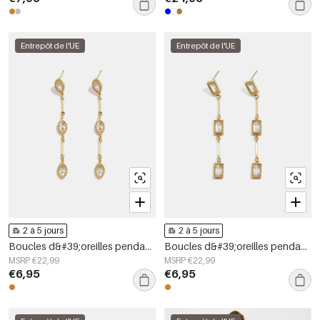
Entrepôt de l'UE
Entrepôt de l'UE
2 à 5 jours
2 à 5 jours
Boucles d&#39;oreilles pendantes en acier inoxydable, forme elliptique, style décontracté, collection simple pour femmes
Boucles d&#39;oreilles pendantes en acier inoxydable, forme géométrique, collection simple pour le quotidien, bijoux pour femmes
MSRP €22,99
MSRP €22,99
€6,95
€6,95