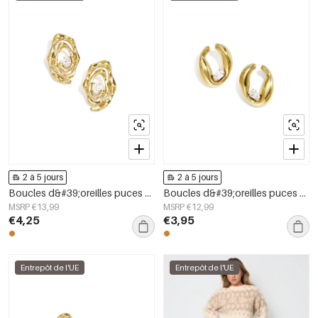
2 à 5 jours
2 à 5 jours
Boucles d&#39;oreilles puces en acier inoxydable, forme irrégulière, collection Simple Daily Simple, bijoux pour femmes
Boucles d&#39;oreilles puces en acier inoxydable, forme irrégulière, collection Simple Daily Simple, bijoux pour femmes
MSRP €13,99
MSRP €12,99
€4,25
€3,95
Entrepôt de l'UE
Entrepôt de l'UE