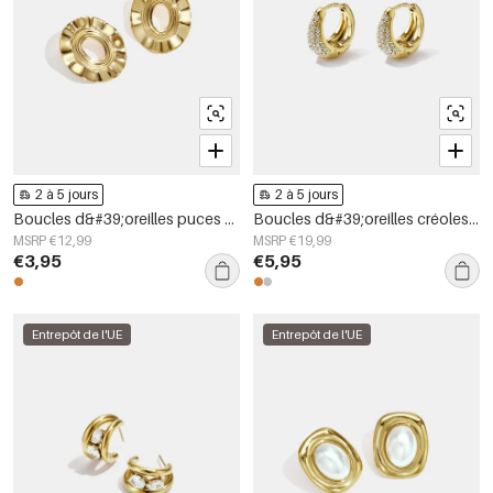
2 à 5 jours
2 à 5 jours
Boucles d&#39;oreilles puces en acier inoxydable, forme irrégulière, collection Simple Daily Simple, bijoux pour femmes
Boucles d&#39;oreilles créoles en acier inoxydable, forme irrégulière, collection Simple Daily Simple, bijoux pour femmes
MSRP €12,99
MSRP €19,99
€3,95
€5,95
Entrepôt de l'UE
Entrepôt de l'UE