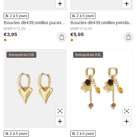
2 à 5 jours
2 à 5 jours
Boucles d&#39;oreilles puces en acier inoxydable, forme géométrique, collection simple pour le quotidien, bijoux pour femmes
Boucles d&#39;oreilles pendantes en acier inoxydable en forme de cœur, collection Daily Simple, bijoux pour femmes
MSRP €12,99
MSRP €19,99
€3,95
€5,95
Entrepôt de l'UE
Entrepôt de l'UE
2 à 5 jours
2 à 5 jours