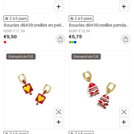
2 à 5 jours
2 à 5 jours
Boucles d&#39;oreilles en perles d&#39;acier inoxydable en forme de cœur, collection Daily Simple, bijoux pour femmes
Boucles d&#39;oreilles pendantes en acier inoxydable, motif floral, collection Daily Simple, bijoux pour femmes
MSRP €17,99
MSRP €18,99
€5,50
€5,75
Entrepôt de l'UE
Entrepôt de l'UE
2 à 5 jours
2 à 5 jours