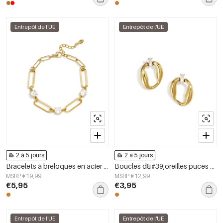
Entrepôt de l'UE
Entrepôt de l'UE
2 à 5 jours
2 à 5 jours
Bracelets à breloques en acier inoxydable, style cercle, collection Daily Simple, bijoux pour femmes
Boucles d&#39;oreilles puces en acier inoxydable, forme irrégulière, collection Simple Daily Simple, bijoux pour femmes
MSRP €19,99
MSRP €12,99
€5,95
€3,95
Entrepôt de l'UE
Entrepôt de l'UE