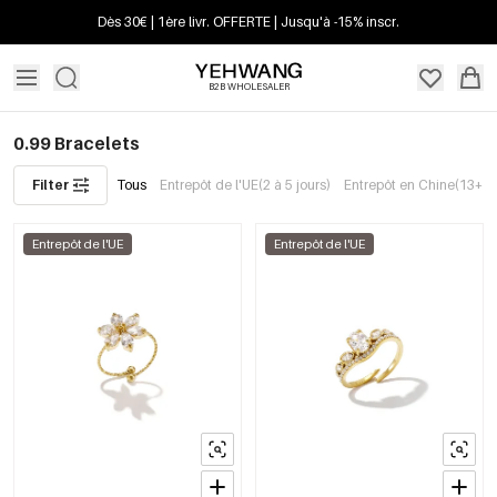
Dès 30€ | 1ère livr. OFFERTE | Jusqu'à -15% inscr.
B2B WHOLESALER
0.99 Bracelets
Filter
Tous
Entrepôt de l'UE(2 à 5 jours)
Entrepôt en Chine(13+ jo
Entrepôt de l'UE
Entrepôt de l'UE