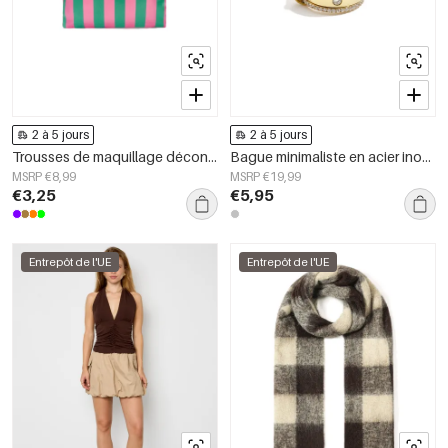
2 à 5 jours
2 à 5 jours
Trousses de maquillage décontractées en polyester pour accessoires quotidiens
Bague minimaliste en acier inoxydable, style cercle, collection Daily Simple, bijoux pour femmes
MSRP €8,99
MSRP €19,99
€3,25
€5,95
Entrepôt de l'UE
Entrepôt de l'UE