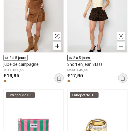
2 à 5 jours
2 à 5 jours
jupe de campagne
Short en jean Stass
MSRP €55,99
MSRP €49,99
€19,95
€17,95
Entrepôt de l'UE
Entrepôt de l'UE