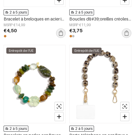
2 à 5 jours
2 à 5 jours
Bracelet à breloques en acier inoxydable plaqué or 14 carats, nœud papillon, collection Simple Daily, bijoux pour femmes
Boucles d&#39;oreilles créoles en acier inoxydable, style croix, collection simple, bijoux pour femmes
MSRP €14,99
MSRP €11,99
€4,50
€3,75
Entrepôt de l'UE
Entrepôt de l'UE
2 à 5 jours
2 à 5 jours