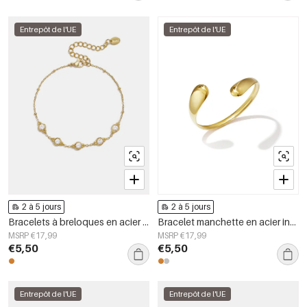
Entrepôt de l'UE
Entrepôt de l'UE
2 à 5 jours
2 à 5 jours
Bracelets à breloques en acier inoxydable, forme géométrique, collection Simple Daily Simple, bijoux pour femmes
Bracelet manchette en acier inoxydable, forme irrégulière, collection Simple Daily Simple, bijoux pour femmes
MSRP €17,99
MSRP €17,99
€5,50
€5,50
Entrepôt de l'UE
Entrepôt de l'UE