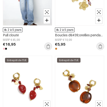
2 à 5 jours
2 à 5 jours
Pull clouté
Boucles d&#39;oreilles pendantes en acier inoxydable, motif floral, collection Daily Simple, bijoux pour femmes
MSRP €45,99
MSRP €19,99
€16,95
€5,95
Entrepôt de l'UE
Entrepôt de l'UE