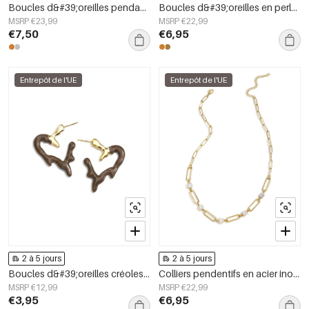
Boucles d&#39;oreilles pendantes en forme de cœur, série simple et décontractée pour le quotidien, bijoux pour femmes
Boucles d&#39;oreilles en perles d&#39;acier inoxydable, style floral, collection romantique décontractée pour le quotidien, bijoux pour femmes
MSRP €23,99
MSRP €22,99
€7,50
€6,95
Entrepôt de l'UE
Entrepôt de l'UE
2 à 5 jours
2 à 5 jours
Boucles d&#39;oreilles créoles en acier inoxydable, style cœur, collection Daily Simple, bijoux pour femmes
Colliers pendentifs en acier inoxydable, collection Cercle Simple Daily Simple, bijoux pour femmes
MSRP €12,99
MSRP €22,99
€3,95
€6,95