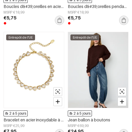
Boucles d&#39;oreilles en acier inoxydable avec perles en forme de cœur, collection Daily Simple, bijoux pour femmes
Boucles d&#39;oreilles pendantes en acier inoxydable, motif poisson, collection Daily Simple, bijoux pour femmes
MSRP €18,99
MSRP €18,99
€5,75
€5,75
Entrepôt de l'UE
Entrepôt de l'UE
2 à 5 jours
2 à 5 jours
Bracelet en acier inoxydable à maillons en forme de cœur, collection Daily Simple, bijoux pour femmes
Jean ballon à boutons
MSRP €25,99
MSRP €69,99
€7,95
€24,95