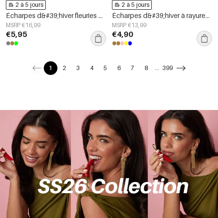
2 à 5 jours
2 à 5 jours
Écharpes d&#39;hiver fleuries en polyester décontracté, accessoires du quotidien
Écharpes d&#39;hiver à rayures en polyester décontracté, accessoires du quotidien
MSRP €16,99
MSRP €13,99
€5,95
€4,90
1
2
3
4
5
6
7
8
...
399