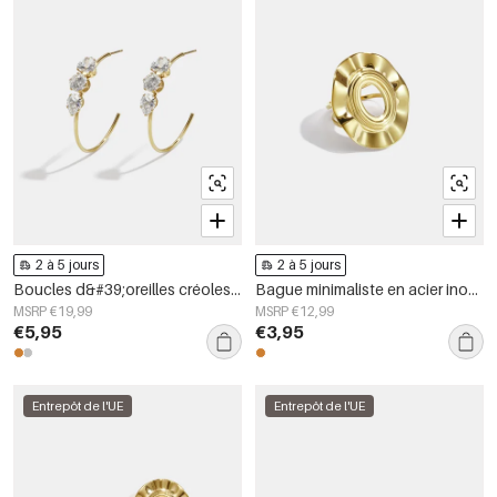
2 à 5 jours
2 à 5 jours
Boucles d&#39;oreilles créoles en acier inoxydable, style simple et quotidien, collection de bijoux pour femmes
Bague minimaliste en acier inoxydable, forme irrégulière, collection Simple Daily Simple, bijoux pour femmes
MSRP €19,99
MSRP €12,99
€5,95
€3,95
Entrepôt de l'UE
Entrepôt de l'UE