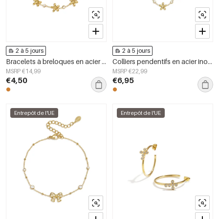
2 à 5 jours
2 à 5 jours
Bracelets à breloques en acier inoxydable, motif floral, collection Daily Simple, bijoux pour femmes
Colliers pendentifs en acier inoxydable plaqué or 14 carats, collection Fleur Simple Daily Simple, bijoux pour femmes
MSRP €14,99
MSRP €22,99
€4,50
€6,95
Entrepôt de l'UE
Entrepôt de l'UE