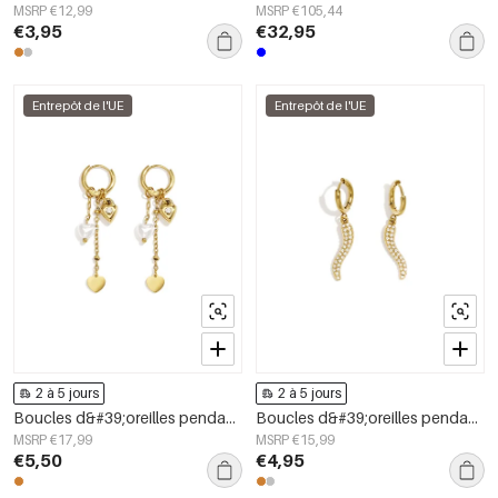
MSRP €12,99
MSRP €105,44
€3,95
€32,95
Entrepôt de l'UE
Entrepôt de l'UE
2 à 5 jours
2 à 5 jours
Boucles d&#39;oreilles pendantes en acier inoxydable en forme de cœur, collection Simple Daily Simple, bijoux pour femmes
Boucles d&#39;oreilles pendantes en acier inoxydable, style serpent, collection Daily Simple, bijoux pour femmes
MSRP €17,99
MSRP €15,99
€5,50
€4,95