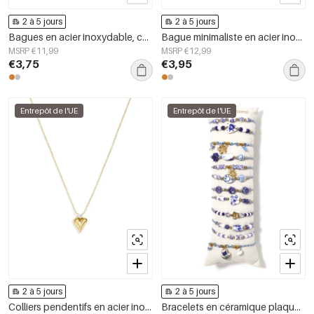
2 à 5 jours
2 à 5 jours
Bagues en acier inoxydable, collection Fleur, bijoux simples pour femmes
Bague minimaliste en acier inoxydable, forme elliptique, collection Simple Daily Simple, bijoux pour femmes
MSRP €11,99
MSRP €12,99
€3,75
€3,95
Entrepôt de l'UE
Entrepôt de l'UE
2 à 5 jours
2 à 5 jours
Colliers pendentifs en acier inoxydable en forme de cœur, collection Daily Simple, bijoux pour femmes
Bracelets en céramique plaqués or 14 carats, collection ethnique florale, style vacances/plage, bijoux pour femmes