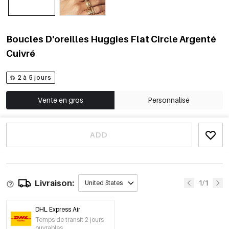
Boucles D'oreilles Huggies Flat Circle Argenté
Cuivré
2 à 5 jours
Vente en gros
Personnalisé
ADD
Livraison:
1/1
United States
DHL Express Air
Temps de transit 2 jours
ouvrables