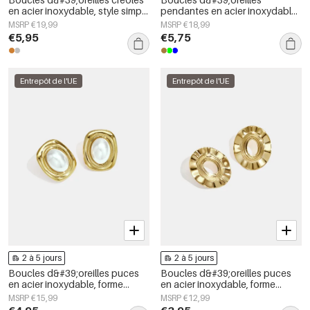
en acier inoxydable, style simple
pendantes en acier inoxydable,
et quotidien, collection de
motif floral, collection Daily
MSRP €19,99
MSRP €18,99
bijoux pour femmes
Simple, bijoux pour femmes
€5,95
€5,75
Entrepôt de l'UE
Entrepôt de l'UE
2 à 5 jours
2 à 5 jours
Boucles d&#39;oreilles puces
Boucles d&#39;oreilles puces
en acier inoxydable, forme
en acier inoxydable, forme
géométrique, collection simple
irrégulière, collection Simple
MSRP €15,99
MSRP €12,99
pour le quotidien, bijoux pour
Daily Simple, bijoux pour