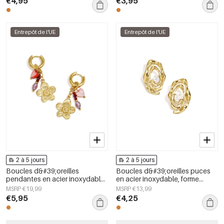
€4,95
€3,95
femmes
femmes
Entrepôt de l'UE
Entrepôt de l'UE
2 à 5 jours
2 à 5 jours
Boucles d&#39;oreilles
Boucles d&#39;oreilles puces
pendantes en acier inoxydable,
en acier inoxydable, forme
motif floral, collection Daily
irrégulière, collection Simple
MSRP €19,99
MSRP €13,99
Simple, bijoux pour femmes
Daily Simple, bijoux pour
€5,95
€4,25
femmes