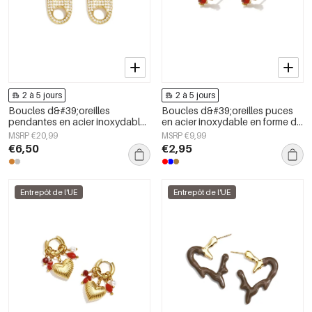
2 à 5 jours
2 à 5 jours
Boucles d&#39;oreilles
Boucles d&#39;oreilles puces
pendantes en acier inoxydable,
en acier inoxydable en forme de
forme géométrique, collection
cœur, collection Daily Simple,
MSRP €20,99
MSRP €9,99
simple pour le quotidien, bijoux
bijoux pour femmes
€6,50
€2,95
pour femmes
Entrepôt de l'UE
Entrepôt de l'UE