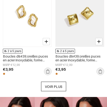
2 à 5 jours
2 à 5 jours
Boucles d&#39;oreilles puces
Boucles d&#39;oreilles puces
en acier inoxydable, forme
en acier inoxydable, forme
géométrique, collection simple
géométrique, collection simple
MSRP €12,99
MSRP €12,99
pour le quotidien, bijoux pour
pour le quotidien, bijoux pour
€3,95
€3,95
femmes
femmes
VOIR PLUS