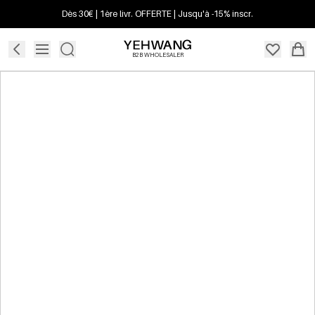
Dès 30€ | 1ère livr. OFFERTE | Jusqu'à -15% inscr.
B2B WHOLESALER