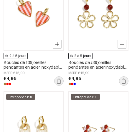
2 à 5 jours
2 à 5 jours
Boucles d&#39;oreilles
Boucles d&#39;oreilles
pendantes en acier inoxydable
pendantes en acier inoxydable,
en forme de cœur, collection
motif fleur, collection Daily
MSRP €15,99
MSRP €15,99
Daily Simple, bijoux pour
Simple, bijoux pour femmes
€4,95
€4,95
femmes
Entrepôt de l'UE
Entrepôt de l'UE