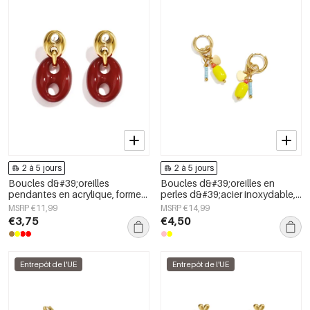
2 à 5 jours
2 à 5 jours
Boucles d&#39;oreilles
Boucles d&#39;oreilles en
pendantes en acrylique, forme
perles d&#39;acier inoxydable,
géométrique, collection simple
forme elliptique, collection
MSRP €11,99
MSRP €14,99
et décontractée pour femmes
simple et mignonne pour le
€3,75
€4,50
quotidien, bijoux pour femmes
Entrepôt de l'UE
Entrepôt de l'UE